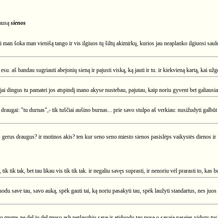
lausą
sienos
ai man šoka man vienišą tango ir vis ilgiuos tų šiltų akimirkų, kurios jau neaplanko ilgiuosi saules
su. aš bandau sugriauti abejonių sieną ir pajusti viską, ką jauti ir tu. ir kiekvieną kartą, kai užge
ai dingus tu pamatei jos atspindį mano akyse nustebau, pajutau, kaip noriu gyvent bet galiausiai 
 draugai: "tu durnas",- tik tuščiai aušino burnas... prie savo stulpo aš verkiau: nusižudyti galbūt
erus draugus? ir motinos akis? ten kur seno seno miesto sienos pasislėps vaikystės dienos ir li
ik tik tak, bet tau likau vis tik tik tak. ir negaliu savęs suprasti, ir nenoriu vėl prarasti to, kas bu
duodu save tau, savo auką, spėk gauti tai, ką noriu pasakyti tau, spėk laužyti standartus, nes ju
o mums ne del ju del musu ash perlauzhiu save ir atiduodu tau puse o savaja pasejes vidury t