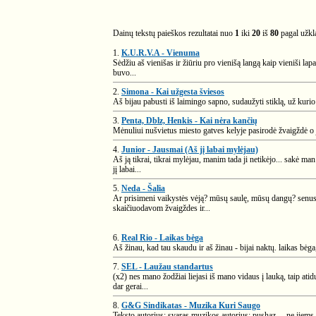
Dainų tekstų paieškos rezultatai nuo
1
iki
20
iš
80
pagal užk
1.
K.U.R.V.A - Vienuma
Sėdžiu aš vienišas ir žiūriu pro vienišą langą kaip vieniši lap
buvo...
2.
Simona - Kai užgesta šviesos
Aš bijau pabusti iš laimingo sapno, sudaužyti stiklą, už kurio e
3.
Penta, Dblz, Henkis - Kai nėra kančių
Mėnuliui nušvietus miesto gatves kelyje pasirodė žvaigždė o j
4.
Junior - Jausmai (Aš jį labai mylėjau)
Aš ją tikrai, tikrai mylėjau, manim tada ji netikėjo... sakė man
jį labai...
5.
Neda - Šalia
Ar prisimeni vaikystės vėją? mūsų saulę, mūsų dangų? senus g
skaičiuodavom žvaigždes ir...
6.
Real Rio - Laikas bėga
Aš žinau, kad tau skaudu ir aš žinau - bijai naktų. laikas bėga, t
7.
SEL - Laužau standartus
(x2) nes mano žodžiai liejasi iš mano vidaus į lauką, taip ati
dar gerai...
8.
G&G Sindikatas - Muzika Kuri Saugo
Teksto autorius: svaras muzikos autorius: pushaz …ne jiems 