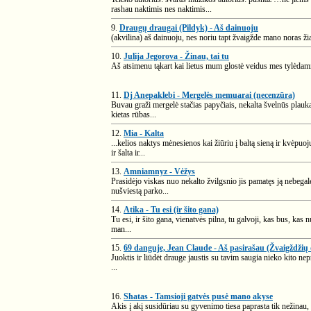
rashau naktimis nes naktimis...
9.
Draugų draugai (Pildyk) - Aš dainuoju
(akvilina) aš dainuoju, nes noriu tapt žvaigžde mano noras žia
10.
Julija Jegorova - Žinau, tai tu
Aš atsimenu tąkart kai lietus mum glostė veidus mes tylėdami k
11.
Dj Anepaklebi - Mergelės memuarai (necenzūra)
Buvau graži mergelė stačias papyčiais, nekalta švelnūs plauka
kietas rūbas...
12.
Mia - Kalta
...kelios naktys mėnesienos kai žiūriu į baltą sieną ir kvėpuoj
ir šalta ir...
13.
Amniamnyz - Vėžys
Prasidėjo viskas nuo nekalto žvilgsnio jis pamatęs ją nebegal
nušviestą parko...
14.
Atika - Tu esi (ir šito gana)
Tu esi, ir šito gana, vienatvės pilna, tu galvoji, kas bus, kas n
man...
15.
69 danguje, Jean Claude - Aš pasirašau (Žvaigždžių 
Juoktis ir liūdėt drauge jaustis su tavim saugia nieko kito ne
...
16.
Shatas - Tamsioji gatvės pusė mano akyse
Akis į akį susidūriau su gyvenimo tiesa paprasta tik nežinau,