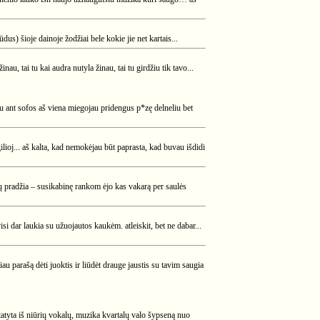
us) šioje dainoje žodžiai bele kokie jie net kartais...
, tai tu kai audra nutyla žinau, tai tu girdžiu tik tavo...
iu ant sofos aš viena miegojau pridengus p*zę delneliu bet
ilioj... aš kalta, kad nemokėjau būt paprasta, kad buvau išdidi
žių pradžia – susikabinę rankom ėjo kas vakarą per saulės
visi dar laukia su užuojautos kaukėm. atleiskit, bet ne dabar...
u parašą dėti juoktis ir liūdėt drauge jaustis su tavim saugia
tatyta iš niūrių vokalų, muzika kvartalų valo šypseną nuo