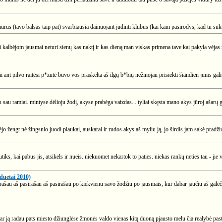
urus (tavo balsas taip pat) svarbiausia dainuojant judinti klubus (kai kam pasirodys, kad tu sukūd
albėjom jausmai neturi sienų kas naktį ir kas dieną man viskas primena tave kai pakyla vėjas žinau
i ant pilvo raitėsi p*zutė buvo vos praskelta aš ilgų b*bių nežinojau prisiekti šiandien jums gal
u sau ramiai. mintyse dėlioju žodį, akyse prabėga vaizdas... tyliai skęsta mano akys jūroj ašarų g
ėjo žengt nė žingsnio juodi plaukai, auskarai ir rudos akys aš myliu ją, jo širdis jam sakė prad
utiks, kai pabus jis, atsikels ir nueis. niekuomet nekartok to paties. niekas rankų neties tau - jie 
duetai 2010)
prašau aš pasirašau aš pasirašau po kiekvienu savo žodžiu po jausmais, kur dabar jaučiu aš galėčia
 ar ją radau pats miesto džiunglėse žmonės valdo vienas kitą duoną pjausto melu čia realybė pas