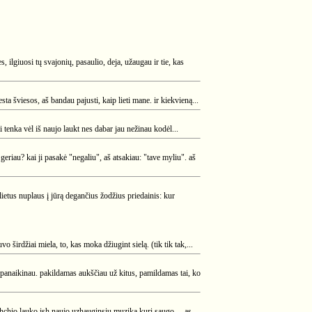
, ilgiuosi tų svajonių, pasaulio, deja, užaugau ir tie, kas
sta šviesos, aš bandau pajusti, kaip lieti mane. ir kiekvieną...
tenka vėl iš naujo laukt nes dabar jau nežinau kodėl...
 geriau? kai ji pasakė "negaliu", aš atsakiau: "tave myliu". aš
etus nuplaus į jūrą degančius žodžius priedainis: kur
vo širdžiai miela, to, kas moka džiugint sielą. (tik tik tak,...
os panaikinau. pakildamas aukščiau už kitus, pamildamas tai, ko
ushchio lauko ish naujo uzhauginsiu muzika kuri saugo… as