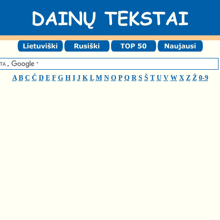
A
B
C
Č
D
E
F
G
H
I
J
K
L
M
N
O
P
Q
R
S
Š
T
U
V
W
X
Z
Ž
0-9