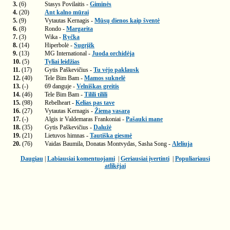
3.
(6)
Stasys Povilaitis -
Giminės
4.
(20)
Ant kalno mūrai
5.
(9)
Vytautas Kernagis -
Mūsų dienos kaip šventė
6.
(8)
Rondo -
Margarita
7.
(3)
Wika -
Ryčka
8.
(14)
Hiperbolė -
Sugrįžk
9.
(13)
MG International -
Juoda orchidėja
10.
(5)
Tyliai leidžias
11.
(17)
Gytis Paškevičius -
Tu vėjo paklausk
12.
(40)
Tele Bim Bam -
Mamos suknelė
13.
(-)
69 danguje -
Velniškas greitis
14.
(46)
Tele Bim Bam -
Tilili tilili
15.
(98)
Rebelheart -
Kelias pas tave
16.
(27)
Vytautas Kernagis -
Žiemą vasarą
17.
(-)
Algis ir Valdemaras Frankoniai -
Pašauki mane
18.
(35)
Gytis Paškevičius -
Dalužė
19.
(21)
Lietuvos himnas -
Tautiška giesmė
20.
(76)
Vaidas Baumila, Donatas Montvydas, Sasha Song -
Aleliuja
Daugiau
|
Labiausiai komentuojami
|
Geriausiai įvertinti
|
Populiariausi
atlikėjai