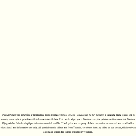
DainuTekstai.lt
yra lietuviškų ir tarptautinių dainų tekstų archyvas.
Omerta - Saugok tai, ką turi šiandien
ir visų kitų dainų tekstai yra jų
autorių nuosavybė ir pateikiami tik informaciniais tikslais. Visi vaizdo klipai yra iš Youtube.com, čia pateikiama tik automatinė Youtube
klipų paieška. Muzikos/mp3 parsisiuntimo svetainė nesiūlo. ** All lyrics are property of their respective owners and are provided for
educational and informative use only. All possible music videos are from Youtube, we do not host any video on our server, this is only an
automatic search for videos provided by Youtube.