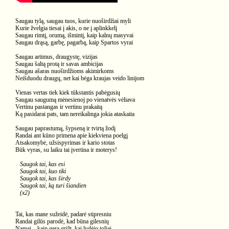
Saugau tylą, saugau tuos, kurie nuoširdžiai myli
Kurie žvelgia tiesai į akis, o ne į aplinkkelį
Saugau rimtį, orumą, išmintį, kaip kalnų masyvai
Saugau drąsą, garbę, pagarbą, kaip Spartos vyrai
Saugau artimus, draugystę, vizijas
Saugau šaltą protą ir savas ambicijas
Saugau ašaras nuoširdžioms akimirkoms
Neišduodu draugų, net kai bėga kraujas veido linijom
Vienas vertas tiek kiek tūkstantis pabėgusių
Saugau saugumą mėnesienoj po vienatvės vėliava
Vertinu pastangas ir vertinu prakaitą
Ką pasidarai pats, tam nereikalinga jokia ataskaita
Saugau paprastumą, šypseną ir tvirtą žodį
Randai ant kūno primena apie kiekviena poelgį
Atsakomybė, užsispyrimas ir kario stotas
Būk vyras, su laiku tai įvertina ir moterys!
Saugok tai, kas esi
Saugok tai, kuo tiki
Saugok tai, kas širdy
Saugok tai, ką turi šiandien
(x2)
Tai, kas mane sužeidė, padarė stipresniu
Randai gilūs parodė, kad būna gilesnių
Namai – kaip gera grįžt, kai lydėjo toliai