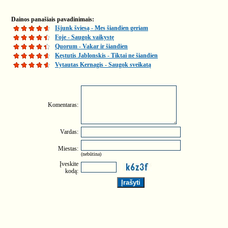
Dainos panašiais pavadinimais:
Išjunk šviesą - Mes šiandien geriam
Foje - Saugok vaikystę
Quorum - Vakar ir šiandien
Kęstutis Jablonskis - Tiktai ne šiandien
Vytautas Kernagis - Saugok sveikatą
Komentaras:
Vardas:
Miestas:
(nebūtina)
Įveskite
kodą: