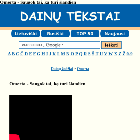
Omerta - Saugok tai, ką turi šiandien
A
B
C
Č
D
E
F
G
H
I
J
K
L
M
N
O
P
Q
R
S
Š
T
U
V
W
X
Z
Ž
0-9
Dainų žodžiai
>
Omerta
Omerta - Saugok tai, ką turi šiandien