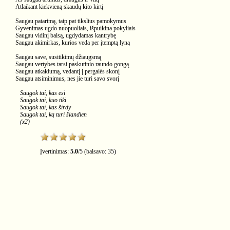
Atlaikant kiekvieną skaudų kito kirtį
Saugau patarimą, taip pat tikslius pamokymus
Gyvenimas ugdo nuopuoliais, išpuikina pokyliais
Saugau vidinį balsą, ugdydamas kantrybę
Saugau akimirkas, kurios veda per įtemptą lyną
Saugau save, susitikimų džiaugsmą
Saugau vertybes tarsi paskutinio raundo gongą
Saugau atkaklumą, vedantį į pergalės skonį
Saugau atsiminimus, nes jie turi savo svorį
Saugok tai, kas esi
Saugok tai, kuo tiki
Saugok tai, kas širdy
Saugok tai, ką turi šiandien
(x2)
Įvertinimas:
5.0
/
5
(balsavo:
35
)