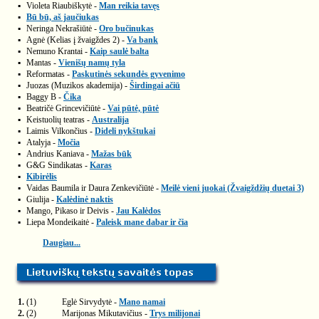
▪
Violeta Riaubiškytė -
Man reikia tavęs
▪
Bū bū, aš jaučiukas
▪
Neringa Nekrašiūtė -
Oro bučinukas
▪
Agnė (Kelias į žvaigždes 2) -
Va bank
▪
Nemuno Krantai -
Kaip saulė balta
▪
Mantas -
Vienišų namų tyla
▪
Reformatas -
Paskutinės sekundės gyvenimo
▪
Juozas (Muzikos akademija) -
Širdingai ačiū
▪
Baggy B -
Čika
▪
Beatričė Grincevičiūtė -
Vai pūtė, pūtė
▪
Keistuolių teatras -
Australija
▪
Laimis Vilkončius -
Dideli nykštukai
▪
Atalyja -
Močia
▪
Andrius Kaniava -
Mažas būk
▪
G&G Sindikatas -
Karas
▪
Kibirėlis
▪
Vaidas Baumila ir Daura Zenkevičiūtė -
Meilė vieni juokai (Žvaigždžių duetai 3)
▪
Giulija -
Kalėdinė naktis
▪
Mango, Pikaso ir Deivis -
Jau Kalėdos
▪
Liepa Mondeikaitė -
Paleisk mane dabar ir čia
Daugiau...
1.
(1)
Eglė Sirvydytė -
Mano namai
2.
(2)
Marijonas Mikutavičius -
Trys milijonai