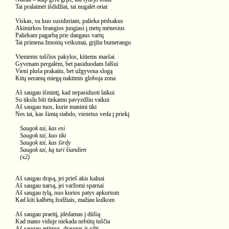
Tai pralaimėt išdidžiai, tai nugalėt oriai
Viskas, su kuo susiduriam, palieka pėdsakus
Akimirkos brangios jungiasi į metų mėnesius
Paliekam pagarbą prie dangaus vartų
Tai primena žmonių veiksmai, grįžta bumerangu
Vieniems tuščios pakylos, kitiems maršai
Gyvenam pergalėm, bet pasiduodam falšui
Vieni pluša prakaitu, bet užgyvena slogą
Kitų neramų miegą naktimis globoja zona
Aš saugau išmintį, kad nepasiduoti laikui
Su tikslu būt tinkamu pavyzdžiu vaikui
Aš saugau tuos, kurie manimi tiki
Nes tai, kas šimtą stabdo, vienetus veda į priekį
Saugok tai, kas esi
Saugok tai, kuo tiki
Saugok tai, kas širdy
Saugok tai, ką turi šiandien
(x2)
Aš saugau drąsą, jei prieš akis kalnai
Aš saugau narsą, jei varžomi sparnai
Aš saugau tylą, nuo kurios patys apkurtom
Kad kiti kalbėtų žodžiais, mažiau kulkom
Aš saugau praeitį, įdėdamas į dūšią
Kad mano viduje niekada nebūtų tuščia
Aš saugau artimus, draugus ir viltį