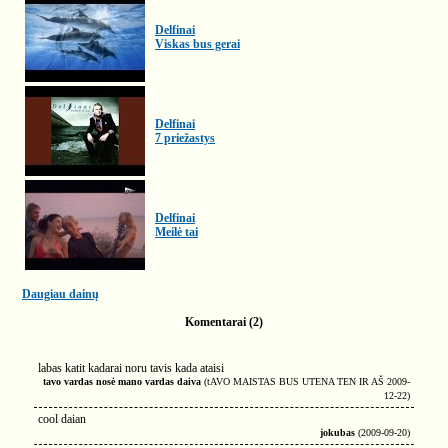
Delfinai
Viskas bus gerai
Delfinai
7 priežastys
Delfinai
Meilė tai
Daugiau dainų
Komentarai (2)
labas katit kadarai noru tavis kada ataisi
tavo vardas nosė mano vardas daiva
(tAVO MAISTAS BUS UTENA TEN IR AŠ 2009-
12-22)
cool daian
jokubas
(2009-09-20)