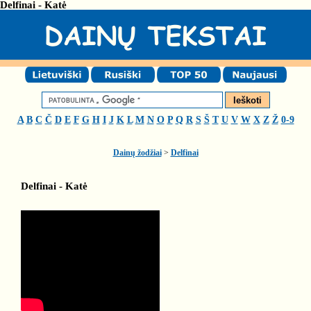
Delfinai - Katė
A
B
C
Č
D
E
F
G
H
I
J
K
L
M
N
O
P
Q
R
S
Š
T
U
V
W
X
Z
Ž
0-9
Dainų žodžiai
>
Delfinai
Delfinai - Katė