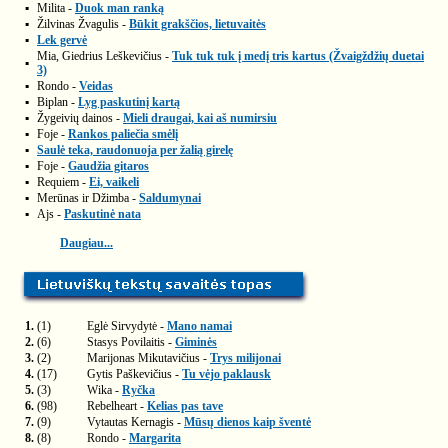
▪
Milita -
Duok man ranką
▪
Žilvinas Žvagulis -
Būkit grakščios, lietuvaitės
▪
Lek gervė
Mia, Giedrius Leškevičius -
Tuk tuk tuk į medį tris kartus (Žvaigždžių duetai
▪
3)
▪
Rondo -
Veidas
▪
Biplan -
Lyg paskutinį kartą
▪
Žygeivių dainos -
Mieli draugai, kai aš numirsiu
▪
Foje -
Rankos paliečia smėlį
▪
Saulė teka, raudonuoja per žalią girelę
▪
Foje -
Gaudžia gitaros
▪
Requiem -
Ei, vaikeli
▪
Merūnas ir Džimba -
Saldumynai
▪
Ajs -
Paskutinė nata
Daugiau...
1.
(1)
Eglė Sirvydytė -
Mano namai
2.
(6)
Stasys Povilaitis -
Giminės
3.
(2)
Marijonas Mikutavičius -
Trys milijonai
4.
(17)
Gytis Paškevičius -
Tu vėjo paklausk
5.
(3)
Wika -
Ryčka
6.
(98)
Rebelheart -
Kelias pas tave
7.
(9)
Vytautas Kernagis -
Mūsų dienos kaip šventė
8.
(8)
Rondo -
Margarita