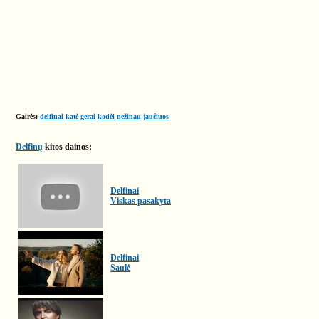
Gairės:
delfinai
katė
gerai
kodėl
nežinau
jaučiuos
Delfinų
kitos dainos:
Delfinai
Viskas pasakyta
Delfinai
Saulė