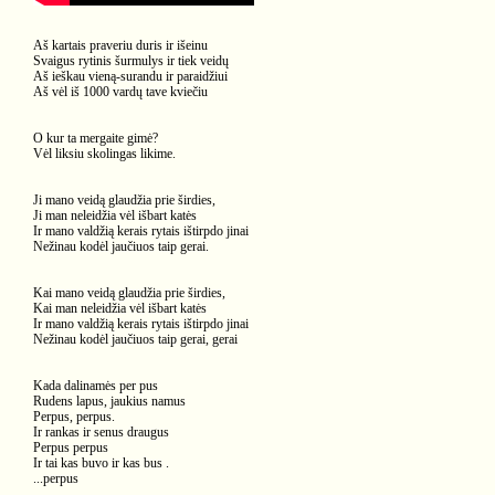
Aš kartais praveriu duris ir išeinu
Svaigus rytinis šurmulys ir tiek veidų
Aš ieškau vieną-surandu ir paraidžiui
Aš vėl iš 1000 vardų tave kviečiu
O kur ta mergaite gimė?
Vėl liksiu skolingas likime.
Ji mano veidą glaudžia prie širdies,
Ji man neleidžia vėl išbart katės
Ir mano valdžią kerais rytais ištirpdo jinai
Nežinau kodėl jaučiuos taip gerai.
Kai mano veidą glaudžia prie širdies,
Kai man neleidžia vėl išbart katės
Ir mano valdžią kerais rytais ištirpdo jinai
Nežinau kodėl jaučiuos taip gerai, gerai
Kada dalinamės per pus
Rudens lapus, jaukius namus
Perpus, perpus.
Ir rankas ir senus draugus
Perpus perpus
Ir tai kas buvo ir kas bus .
...perpus