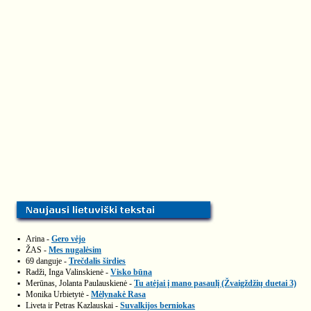
▪
Arina -
Gero vėjo
▪
ŽAS -
Mes nugalėsim
▪
69 danguje -
Trečdalis širdies
▪
Radži, Inga Valinskienė -
Visko būna
▪
Merūnas, Jolanta Paulauskienė -
Tu atėjai į mano pasaulį (Žvaigždžių duetai 3)
▪
Monika Urbietytė -
Mėlynakė Rasa
▪
Liveta ir Petras Kazlauskai -
Suvalkijos berniokas