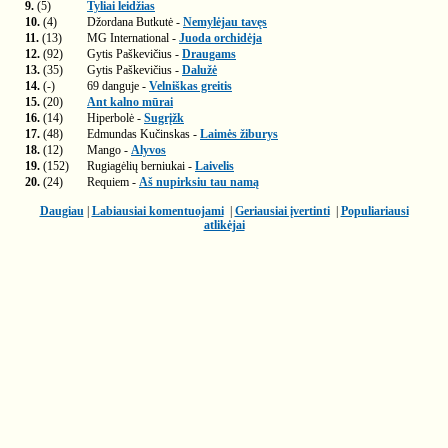
9.
(5)
Tyliai leidžias
10.
(4)
Džordana Butkutė -
Nemylėjau tavęs
11.
(13)
MG International -
Juoda orchidėja
12.
(92)
Gytis Paškevičius -
Draugams
13.
(35)
Gytis Paškevičius -
Dalužė
14.
(-)
69 danguje -
Velniškas greitis
15.
(20)
Ant kalno mūrai
16.
(14)
Hiperbolė -
Sugrįžk
17.
(48)
Edmundas Kučinskas -
Laimės žiburys
18.
(12)
Mango -
Alyvos
19.
(152)
Rugiagėlių berniukai -
Laivelis
20.
(24)
Requiem -
Aš nupirksiu tau namą
Daugiau
|
Labiausiai komentuojami
|
Geriausiai įvertinti
|
Populiariausi
atlikėjai