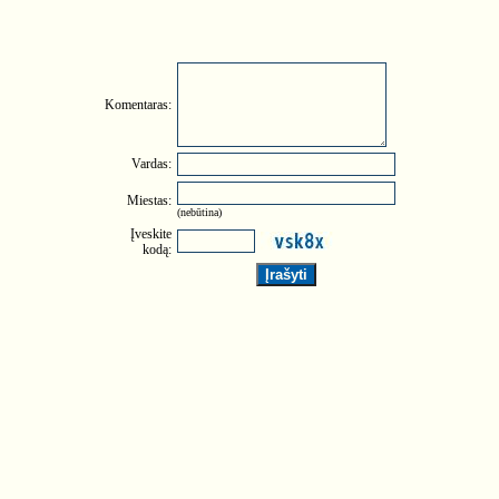
Komentaras:
Vardas:
Miestas:
(nebūtina)
Įveskite
kodą: