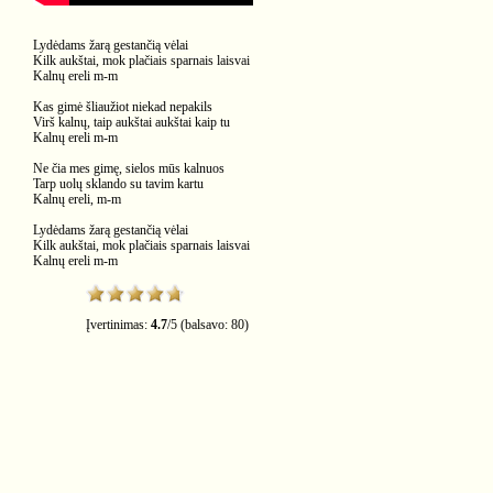
Lydėdams žarą gestančią vėlai
Kilk aukštai, mok plačiais sparnais laisvai
Kalnų ereli m-m
Kas gimė šliaužiot niekad nepakils
Virš kalnų, taip aukštai aukštai kaip tu
Kalnų ereli m-m
Ne čia mes gimę, sielos mūs kalnuos
Tarp uolų sklando su tavim kartu
Kalnų ereli, m-m
Lydėdams žarą gestančią vėlai
Kilk aukštai, mok plačiais sparnais laisvai
Kalnų ereli m-m
Įvertinimas:
4.7
/
5
(balsavo:
80
)