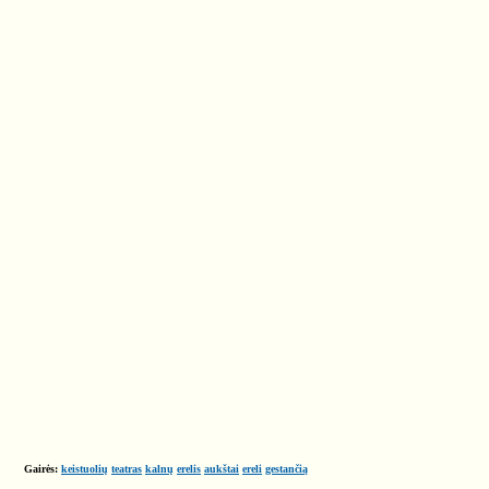
Gairės:
keistuolių
teatras
kalnų
erelis
aukštai
ereli
gestančią