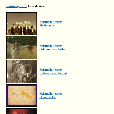
Keistuolių teatro
kitos dainos:
Keistuolių teatras
Meilės nėra
Keistuolių teatras
Geltonų plytų kelias
Keistuolių teatras
Brėmeno muzikantai
Keistuolių teatras
O mes vaikai