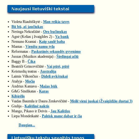
▪
Violeta Riaubiškytė -
Man reikia tavęs
▪
Bū bū, aš jaučiukas
▪
Neringa Nekrašiūtė -
Oro bučinukas
▪
Agnė (Kelias į žvaigždes 2) -
Va bank
▪
Nemuno Krantai -
Kaip saulė balta
▪
Mantas -
Vienišų namų tyla
▪
Reformatas -
Paskutinės sekundės gyvenimo
▪
Juozas (Muzikos akademija) -
Širdingai ačiū
▪
Baggy B -
Čika
▪
Beatričė Grincevičiūtė -
Vai pūtė, pūtė
▪
Keistuolių teatras -
Australija
▪
Laimis Vilkončius -
Dideli nykštukai
▪
Atalyja -
Močia
▪
Andrius Kaniava -
Mažas būk
▪
G&G Sindikatas -
Karas
▪
Kibirėlis
▪
Vaidas Baumila ir Daura Zenkevičiūtė -
Meilė vieni juokai (Žvaigždžių duetai 3)
▪
Giulija -
Kalėdinė naktis
▪
Mango, Pikaso ir Deivis -
Jau Kalėdos
▪
Liepa Mondeikaitė -
Paleisk mane dabar ir čia
Daugiau...