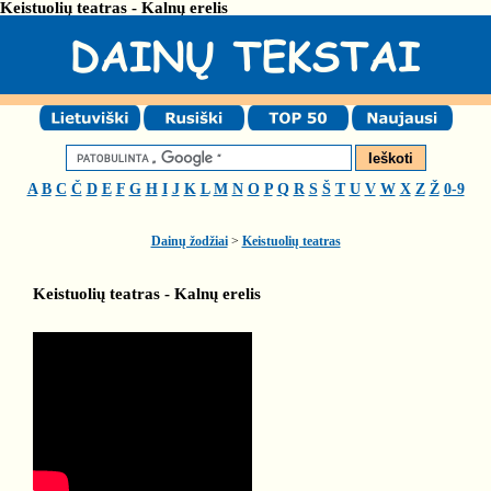
Keistuolių teatras - Kalnų erelis
A
B
C
Č
D
E
F
G
H
I
J
K
L
M
N
O
P
Q
R
S
Š
T
U
V
W
X
Z
Ž
0-9
Dainų žodžiai
>
Keistuolių teatras
Keistuolių teatras - Kalnų erelis