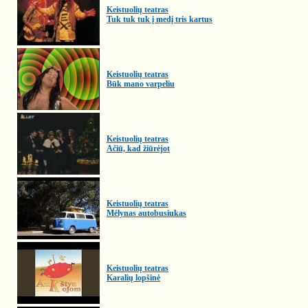
Keistuolių teatras
Tuk tuk tuk į medį tris kartus
Keistuolių teatras
Būk mano varpeliu
Keistuolių teatras
Ačiū, kad žiūrėjot
Keistuolių teatras
Mėlynas autobusiukas
Keistuolių teatras
Karalių lopšinė