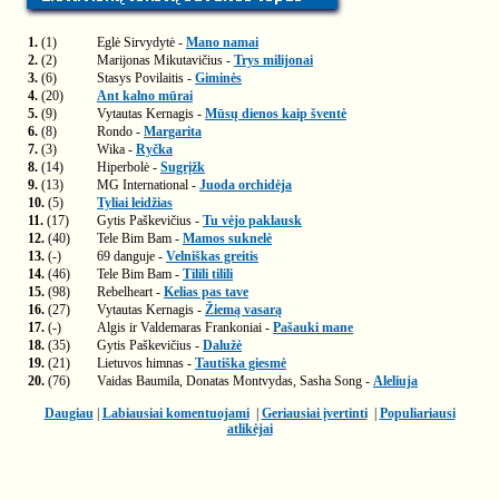
1.
(1)
Eglė Sirvydytė -
Mano namai
2.
(2)
Marijonas Mikutavičius -
Trys milijonai
3.
(6)
Stasys Povilaitis -
Giminės
4.
(20)
Ant kalno mūrai
5.
(9)
Vytautas Kernagis -
Mūsų dienos kaip šventė
6.
(8)
Rondo -
Margarita
7.
(3)
Wika -
Ryčka
8.
(14)
Hiperbolė -
Sugrįžk
9.
(13)
MG International -
Juoda orchidėja
10.
(5)
Tyliai leidžias
11.
(17)
Gytis Paškevičius -
Tu vėjo paklausk
12.
(40)
Tele Bim Bam -
Mamos suknelė
13.
(-)
69 danguje -
Velniškas greitis
14.
(46)
Tele Bim Bam -
Tilili tilili
15.
(98)
Rebelheart -
Kelias pas tave
16.
(27)
Vytautas Kernagis -
Žiemą vasarą
17.
(-)
Algis ir Valdemaras Frankoniai -
Pašauki mane
18.
(35)
Gytis Paškevičius -
Dalužė
19.
(21)
Lietuvos himnas -
Tautiška giesmė
20.
(76)
Vaidas Baumila, Donatas Montvydas, Sasha Song -
Aleliuja
Daugiau
|
Labiausiai komentuojami
|
Geriausiai įvertinti
|
Populiariausi
atlikėjai