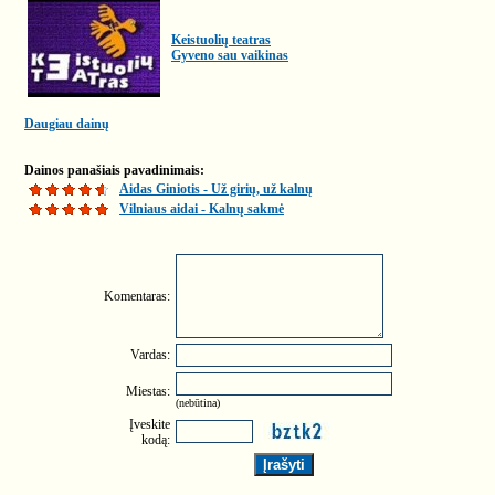
Keistuolių teatras
Gyveno sau vaikinas
Daugiau dainų
Dainos panašiais pavadinimais:
Aidas Giniotis - Už girių, už kalnų
Vilniaus aidai - Kalnų sakmė
Komentaras:
Vardas:
Miestas:
(nebūtina)
Įveskite
kodą: