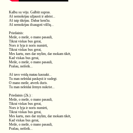
Kalbu su vėju. Galbūt supras.
Aš nemokėjau užjausti ir atleist...
Aš taip tikėjau. Dabar kenčiu.
Aš nemokėjau išsaugoti vilčių...
Priedainis:
Meile, o meile, o mano pasauli,
Tikrai viskas bus gerai,
Nors ir lyja ir noris numirti,
Tikrai viskas bus gerai,
Mes kartu, mes dar mylim, dar mokam tikėt,
Kad viskas bus gerai,
Meile, o meile, o mano pasauli,
Prašau, neišeik...
Aš tavo veidą matau kasnakt...
Tu man neleidai paskęsti ir sudegt.
O mano meile, atverk duris.
Tu man neleidai žemyn nukrist...
Priedainis (2k.) :
Meile, o meile, o mano pasauli,
Tikrai viskas bus gerai,
Nors ir lyja ir noris numirti,
Tikrai viskas bus gerai,
Mes kartu, mes dar mylim, dar mokam tikėt,
Kad viskas bus gerai,
Meile, o meile, o mano pasauli,
Prašau, neišeik...