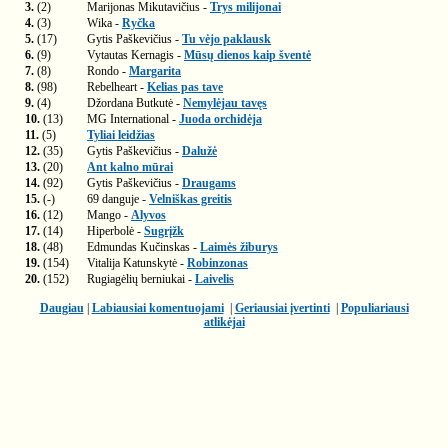
3.
(2)
Marijonas Mikutavičius -
Trys milijonai
4.
(3)
Wika -
Ryčka
5.
(17)
Gytis Paškevičius -
Tu vėjo paklausk
6.
(9)
Vytautas Kernagis -
Mūsų dienos kaip šventė
7.
(8)
Rondo -
Margarita
8.
(98)
Rebelheart -
Kelias pas tave
9.
(4)
Džordana Butkutė -
Nemylėjau tavęs
10.
(13)
MG International -
Juoda orchidėja
11.
(5)
Tyliai leidžias
12.
(35)
Gytis Paškevičius -
Dalužė
13.
(20)
Ant kalno mūrai
14.
(92)
Gytis Paškevičius -
Draugams
15.
(-)
69 danguje -
Velniškas greitis
16.
(12)
Mango -
Alyvos
17.
(14)
Hiperbolė -
Sugrįžk
18.
(48)
Edmundas Kučinskas -
Laimės žiburys
19.
(154)
Vitalija Katunskytė -
Robinzonas
20.
(152)
Rugiagėlių berniukai -
Laivelis
Daugiau
|
Labiausiai komentuojami
|
Geriausiai įvertinti
|
Populiariausi
atlikėjai