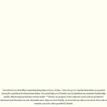
DainuTekstai.lt
yra lietuviškų ir tarptautinių dainų tekstų archyvas.
Delfinai - Viskas bus gerai
ir visų kitų dainų tekstai yra jų autorių
nuosavybė ir pateikiami tik informaciniais tikslais. Visi vaizdo klipai yra iš Youtube.com, čia pateikiama tik automatinė Youtube klipų
paieška. Muzikos/mp3 parsisiuntimo svetainė nesiūlo. ** All lyrics are property of their respective owners and are provided for
educational and informative use only. All possible music videos are from Youtube, we do not host any video on our server, this is only an
automatic search for videos provided by Youtube.