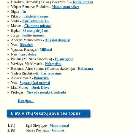
▪
Haroldas, Bernarda (Kelias į žvaigždes 3) -
Jei tik nori tu
▪
Vilija ir Ramūnas Rudokas -
Mama, man sakei
▪
Sigita -
Tu
▪
Pikaso -
Liūdesio dangus
▪
Vudis -
Kur Bebūtum Tu
▪
Mantas -
Čia mano miestas
▪
Biplan -
O mes prie jūros
▪
Jurga -
Smėlio žmonės
▪
Andrius Mamontovas -
Aukštai danguje
▪
Yva -
Dievaitės
▪
Vytautas Kernagis -
Milžinai
▪
Neo -
Tavo delne
▪
Paulius (Muzikos akademija) -
Ei, mergiote
▪
Wezhlys, Mc Messiah -
Nebegrįšiu
▪
Ruslanas, Afric Simone (Muzikos akademija) -
Hafanana
▪
Violeta Riaubiškytė -
Pas tave einu
▪
Akvariumas 2 -
Batareika
▪
Yva -
Suprasi, kai prarasi
▪
Mad Money -
Duok Dieve
▪
Prologas -
Niekada nesakyk niekada
Daugiau...
1.
(1)
Eglė Sirvydytė -
Mano namai
2.
(6)
Stasys Povilaitis -
Giminės