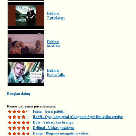
Delfinai
7 priežastys
Delfinai
Meilė tai
Delfinai
Kai tu šalia
Daugiau dainų
Dainos panašiais pavadinimais:
Faina - Gerai pabūti
Radži - Opa, kaip gerai (Gangnam Style lietuviška versija)
Dblz - Viskas, kas brangu
Delfinai - Viskas pasakyta
Dangė - Blogoms mergaitėms viskas