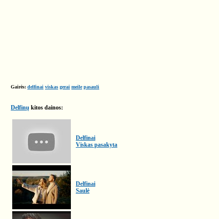
Gairės:
delfinai
viskas
gerai
meile
pasauli
Delfinų
kitos dainos:
Delfinai
Viskas pasakyta
Delfinai
Saulė