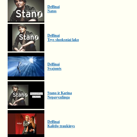
Delfinai
Natos
Delfinai
Trys sluoksniai lako
Delfinai
Svajonės
Stano ir Karina
Nepavyzdinga
Delfinai
Kalėdų traukinys