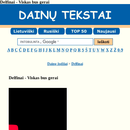
Delfinai - Viskas bus gerai
A
B
C
Č
D
E
F
G
H
I
J
K
L
M
N
O
P
Q
R
S
Š
T
U
V
W
X
Z
Ž
0-9
Dainų žodžiai
>
Delfinai
Delfinai - Viskas bus gerai