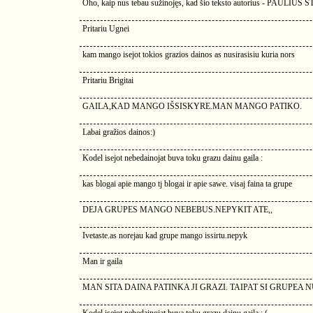
Oho, kaip nus tebau sužinojęs, kad šio teksto autorius - PAULIUS 
Pritariu Ugnei
kam mango isejot tokios grazios dainos as nusirasisiu kuria nors
Pritariu Brigitai
GAILA,KAD MANGO IŠSISKYRE.MAN MANGO PATIKO.
Labai gražios dainos:)
Kodel isejot nebedainojat buva toku grazu dainu gaila :
kas blogai apie mango tj blogai ir apie sawe. visaj faina ta grupe
DEJA GRUPES MANGO NEBEBUS.NEPYKIT ATE,,
Ivetaste.as norejau kad grupe mango issirtu.nepyk
Man ir gaila
MAN SITA DAINA PATINKA JI GRAZI. TAIPAT SI GRUPE