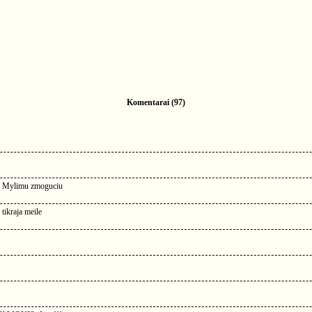
Komentarai (97)
avo Mylimu zmoguciu
tikraja meile