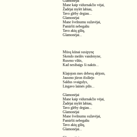
Glamonėjai
Mane kaip vidurnakčio vėjai,
Žadėjai mylėt labiau,
Tavo glėby degiau...
Glamonėjai
Mane švelnumu sužavėjai,
Pamiršti nebegaliu
Tavo akių gilių,
Glamonėjai...
Mūsų kūnai susipynę
Skendo meilės vandenyne,
Ruseno viltis,
Kad nesibaigs ši naktis...
Klajojom mes debesų alėjom,
Jausmo jūron išsiliejo
Saldus svaigulys,
Lingavo laimės pilis...
Glamonėjai
Mane kaip vidurnakčio vėjai,
Žadėjai mylėt labiau,
Tavo glėby degiau...
Glamonėjai
Mane švelnumu sužavėjai,
Pamiršti nebegaliu
Tavo akių gilių,
Glamonėjai...