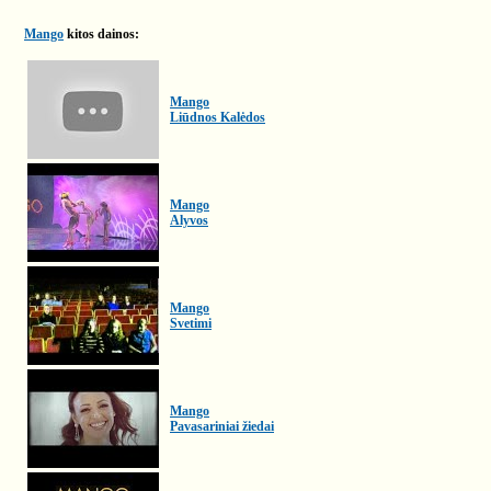
Mango
kitos dainos:
Mango
Liūdnos Kalėdos
Mango
Alyvos
Mango
Svetimi
Mango
Pavasariniai žiedai