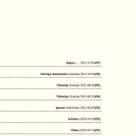
slapta
(.... 2011-11-05)
(97)
Solveiga daininonke
(Amerika 2011-10-04)
(96)
Viktorija
(Siauliai 2011-08-20)
(95)
Viktorija
(Siauliai 2011-08-20)
(94)
gintare
(radviliskis 2011-06-03)
(93)
kristina
(2010-10-29)
(92)
Odeta
(2010-05-14)
(91)