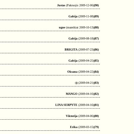
Justas
(Pakruojis 2009-12-06)
(90)
Gabija
(2009-11-08)
(89)
ugne
(mazeikiai 2009-10-13)
(88)
Gabija
(2009-08-18)
(87)
BRIGITA
(2009-07-23)
(86)
Gabija
(2009-04-25)
(85)
Oksana
(2009-04-22)
(84)
:))
(2009-04-21)
(83)
MANGO
(2009-04-16)
(82)
LINA SERPYTE
(2009-04-16)
(81)
Viktorija
(2009-04-06)
(80)
Erika
(2009-03-15)
(79)