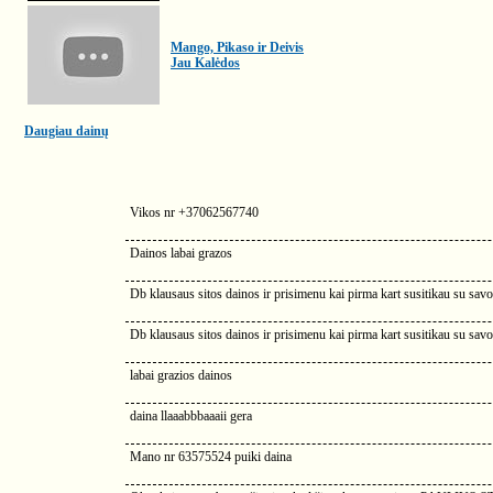
Mango, Pikaso ir Deivis
Jau Kalėdos
Daugiau dainų
Vikos nr +37062567740
Dainos labai grazos
Db klausaus sitos dainos ir prisimenu kai pirma kart susitikau su s
Db klausaus sitos dainos ir prisimenu kai pirma kart susitikau su savo 
labai grazios dainos
daina llaaabbbaaaii gera
Mano nr 63575524 puiki daina