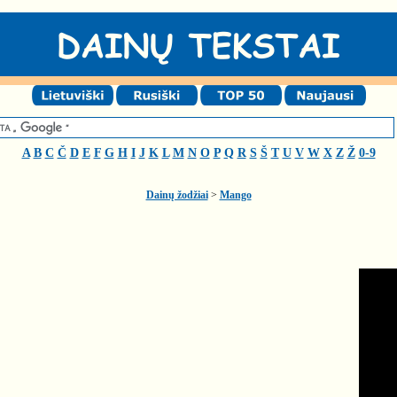
A
B
C
Č
D
E
F
G
H
I
J
K
L
M
N
O
P
Q
R
S
Š
T
U
V
W
X
Z
Ž
0-9
Dainų žodžiai
>
Mango