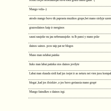
Kodel isejot nebedainojat buva toku grazu dainu gaila : (
Mango veža--)
atrodo mango buvo tik paprasta muzikos grupe,bet mano sirdyje uzeme 
grazosdainos kaip ir merginos
sauni naujoke nu jau nebenauujoke. tu lb pansi y mano pske
dainos sainos. pcos taip pat ne blogos
Mano man nelabai painka
liuks man labai patinka sios dainos jovilyte
Labai man skauda sirdi kad jus isejot ir as neturu nei vien jusu kompa
blogai ,kad jos išsiskire ,o jos buvo geriausia mano grupė
Mango fainulkes o dainos irgi.