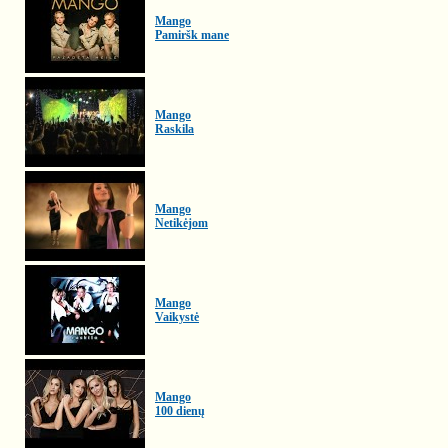
Mango
Pamiršk mane
Mango
Raskila
Mango
Netikėjom
Mango
Vaikystė
Mango
100 dienų