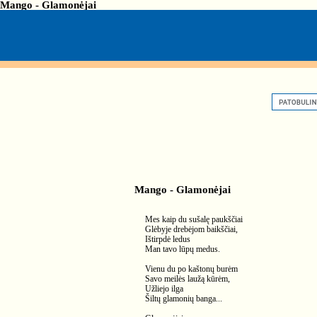
Mango - Glamonėjai
Mango - Glamonėjai
Mes kaip du sušalę paukščiai
Glėbyje drebėjom baikščiai,
Ištirpdė ledus
Man tavo lūpų medus.
Vienu du po kaštonų burėm
Savo meilės laužą kūrėm,
Užliejo ilga
Šiltų glamonių banga...