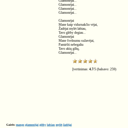
Glamonėjai...
Glamonėjai...
Glamonėjai...
Glamonėjai...
Glamonėjai
Mane kaip vidurnakčio vėjai,
Žadėjai mylėt labiau,
Tavo glėby degiau...
Glamonėjai
Mane švelnumu sužavėjai,
Pamiršti nebegaliu
Tavo akių gilių,
Glamonėjai...
Įvertinimas:
4.7
/
5
(balsavo:
259
)
Gairės:
mango
glamonėjai
glėby
labiau
mylėt
žadėjai