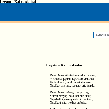
Legato - Kai tu skaitai
Legato - Kai tu skaitai
Duoki šansą atitrūkti minutei ar dviems,
Minimaliai pajusti, ką reiškia vieniems
Keliauti laiku, tu vienu, aš kitu taku,
Neieškot prasmių, nesustot prie ženklų,
Duoki šansą pažvelgti per prizmę,
Surasti ramybę, neskubėt prie tikslų,
Nepažadint jausmų, nei šiltų nei šaltų,
Neieškoti akių, neklausyti balsų,