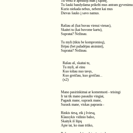
Tu verki ir apeliuoji man į sąžinę,
Tu šauki bandydama prikelti mus antram gyvenimui
Kurio niekada nebus, nebent kai mus
Dievas šauks į savo namus.
Rašiau aš (kai buvau vienui vienas),
Skaitei tu (kai buvome kartu),
Supratai? Nežinau.
Tu myli (tikiu be kompromisų),
Išėjau (bet pažadėjau atsimint),
Supratai? Nežinau.
Rašau aš, skaitai tu,
Tu myli, aš einu
Kuo toliau nuo tavęs,
Kuo greičiau, kuo greičiau...
(x2)
Mano pasirinkimai ar komentuoti - teisingi
Ir tai tik mano pasaulio vingiai,
Pagauk mane, suprask mane,
Surask mane, viskas paprasta -
Rinkis tiesą, eik į šviesą,
Klausykis vidinio balso,
Skaityk iš lūpų
Apie tai, ko man trūko,