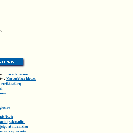
a)
iai -
Pašauki mane
iai -
Kur aukštas klevas
nereikia ašarų
ai
nelė
 giesmė
nis šokis
kutinį sekmadienį
jeigu aš numirčiau
enos kaip šventė