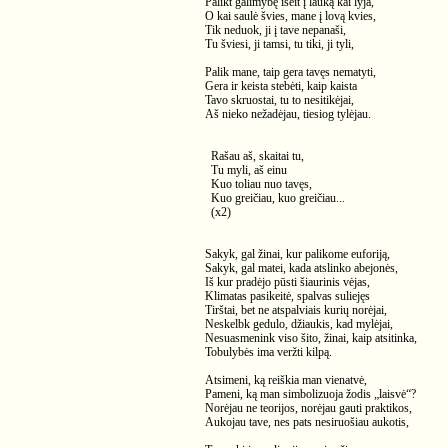
Palikt galimybę išeit į lauką kai lyja,
O kai saulė švies, mane į lovą kvies,
Tik neduok, ji į tave nepanaši,
Tu šviesi, ji tamsi, tu tiki, ji tyli,
Palik mane, taip gera tavęs nematyti,
Gera ir keista stebėti, kaip kaista
Tavo skruostai, tu to nesitikėjai,
Aš nieko nežadėjau, tiesiog tylėjau.
Rašau aš, skaitai tu,
Tu myli, aš einu
Kuo toliau nuo tavęs,
Kuo greičiau, kuo greičiau...
(x2)
Sakyk, gal žinai, kur palikome euforiją,
Sakyk, gal matei, kada atslinko abejonės,
Iš kur pradėjo pūsti šiaurinis vėjas,
Klimatas pasikeitė, spalvas suliejęs
Tirštai, bet ne atspalviais kurių norėjai,
Neskelbk gedulo, džiaukis, kad mylėjai,
Nesuasmenink viso šito, žinai, kaip atsitinka,
Tobulybės ima veržti kilpą.
Atsimeni, ką reiškia man vienatvė,
Pameni, ką man simbolizuoja žodis „laisvė“?
Norėjau ne teorijos, norėjau gauti praktikos,
Aukojau tave, nes pats nesiruošiau aukotis,