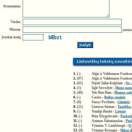
Komentaras:
Vardas:
Miestas:
(nebūtin
Įveskite kodą:
1.
(-)
Algis ir Valdemaras Frankon
2.
(97)
Algis ir Valdemaras Frankon
3.
(61)
Nijolė Tallat-Kelpšaitė -
Ne, 
4.
(1)
Eglė Sirvydytė -
Mano nam
5.
(40)
Tele Bim Bam -
Mamos suk
6.
(-)
Casino -
Baltos snaigės
7.
(6)
Stasys Povilaitis -
Giminės
8.
(21)
Lietuvos himnas -
Tautiška
9.
(-)
Natalija Bunkė -
Lietuje
10.
(-)
Rūta Ščiogolevaitė -
Paskuti
11.
(-)
Antanas Šabaniauskas -
Pas
12.
(-)
Vytautas V. Landsbergis -
O 
13.
(9)
Vytautas Kernagis -
Mūsų di