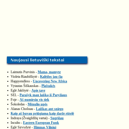
▪
Laimutis Purvinis -
Mama, mamyte
▪
Violeta Riaubiškytė -
Kalėdos jau čia
▪
Happyendless -
Uncovering New Africa
▪
Vytautas Šiškauskas -
Plaštakės
▪
Eglė Jakštytė -
Apie tave
▪
SEL -
Parašyk man laišką iš Paryžiaus
▪
Foje -
Aš numirsiu vis tiek
▪
Šokoledas -
Mėnulio upės
▪
Alanas Chošnau -
Laiškas ant sniego
▪
Kaip aš buvau priūgiama kaip darže rūtelė
▪
Indraya (Žvaigždžių vartai) -
Sugrįžau
▪
Inculto -
Eastern European Funk
▪
Eglė Sirvydytė -
Himnas Vilniui