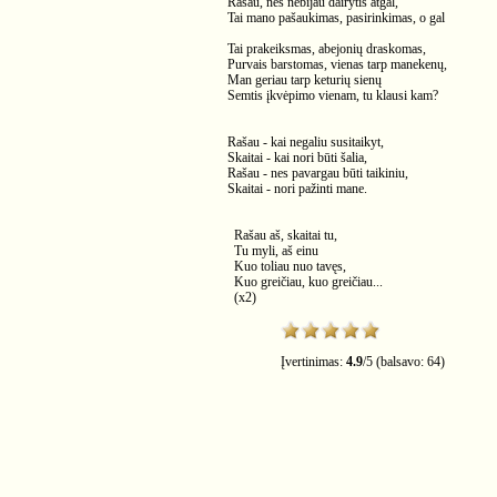
Rašau, nes nebijau dairytis atgal,
Tai mano pašaukimas, pasirinkimas, o gal
Tai prakeiksmas, abejonių draskomas,
Purvais barstomas, vienas tarp manekenų,
Man geriau tarp keturių sienų
Semtis įkvėpimo vienam, tu klausi kam?
Rašau - kai negaliu susitaikyt,
Skaitai - kai nori būti šalia,
Rašau - nes pavargau būti taikiniu,
Skaitai - nori pažinti mane.
Rašau aš, skaitai tu,
Tu myli, aš einu
Kuo toliau nuo tavęs,
Kuo greičiau, kuo greičiau...
(x2)
Įvertinimas:
4.9
/
5
(balsavo:
64
)