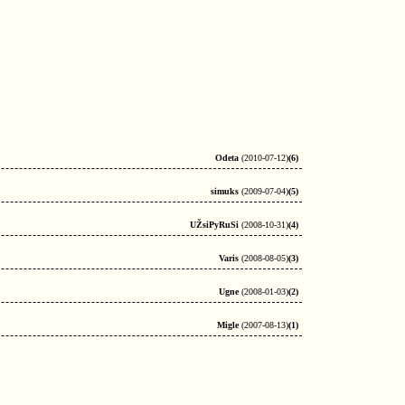
Odeta
(2010-07-12)
(6)
simuks
(2009-07-04)
(5)
UŽsiPyRuSi
(2008-10-31)
(4)
Varis
(2008-08-05)
(3)
Ugne
(2008-01-03)
(2)
Migle
(2007-08-13)
(1)