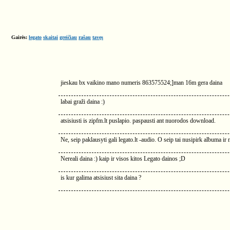
Gairės:
legato
skaitai
greičiau
rašau
tavęs
jieskau bx vaikino mano numeris 863575524;]man 16m gera daina
labai graži daina :)
atsisiusti is zipfm.lt puslapio. paspausti ant nuorodos download.
Ne, seip paklausyti gali legato.lt -audio. O seip tai nusipirk albuma ir
Nereali daina :) kaip ir visos kitos Legato dainos ;D
is kur galima atsisiust sita daina ?