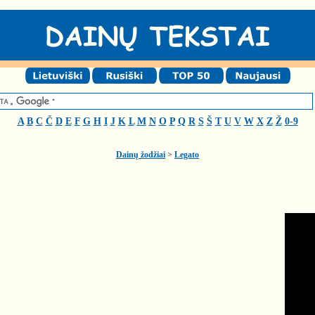
A
B
C
Č
D
E
F
G
H
I
J
K
L
M
N
O
P
Q
R
S
Š
T
U
V
W
X
Z
Ž
0-9
Dainų žodžiai
>
Legato