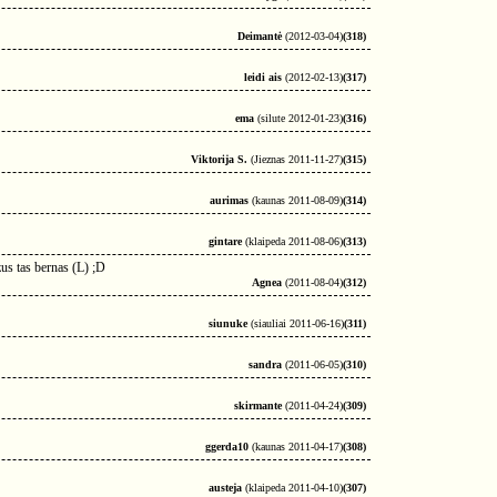
Deimantė
(2012-03-04)
(318)
leidi ais
(2012-02-13)
(317)
ema
(silute 2012-01-23)
(316)
Viktorija S.
(Jieznas 2011-11-27)
(315)
aurimas
(kaunas 2011-08-09)
(314)
gintare
(klaipeda 2011-08-06)
(313)
zus tas bernas (L) ;D
Agnea
(2011-08-04)
(312)
siunuke
(siauliai 2011-06-16)
(311)
sandra
(2011-06-05)
(310)
skirmante
(2011-04-24)
(309)
ggerda10
(kaunas 2011-04-17)
(308)
austeja
(klaipeda 2011-04-10)
(307)