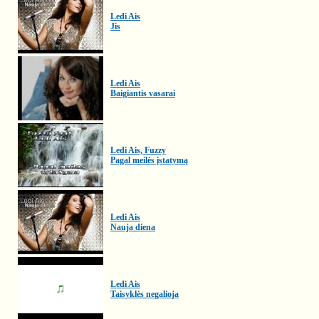
Ledi Ais
Jis
Ledi Ais
Baigiantis vasarai
Ledi Ais, Fuzzy
Pagal meilės įstatymą
Ledi Ais
Nauja diena
Ledi Ais
Taisyklės negalioja