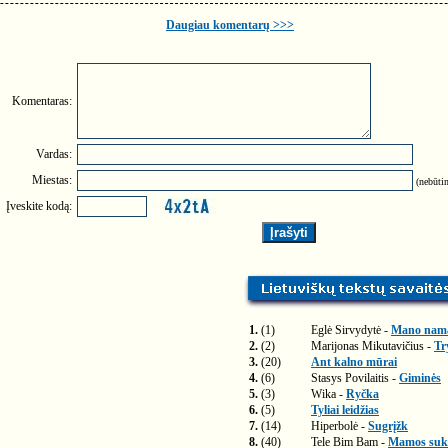
Daugiau komentarų >>>
Komentaras:
Vardas:
Miestas:
(nebūtin
Įveskite kodą:
1.
(1)
Eglė Sirvydytė -
Mano nam
2.
(2)
Marijonas Mikutavičius -
Tr
3.
(20)
Ant kalno mūrai
4.
(6)
Stasys Povilaitis -
Giminės
5.
(3)
Wika -
Ryčka
6.
(5)
Tyliai leidžias
7.
(14)
Hiperbolė -
Sugrįžk
8.
(40)
Tele Bim Bam -
Mamos suk