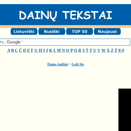
A
B
C
Č
D
E
F
G
H
I
J
K
L
M
N
O
P
Q
R
S
Š
T
U
V
W
X
Z
Ž
0-9
Dainų žodžiai
>
Ledi Ais