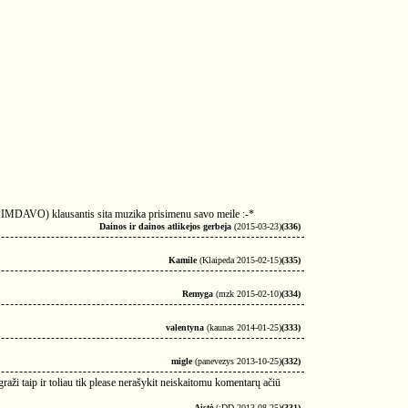
DAVO) klausantis sita muzika prisimenu savo meile :-*
Dainos ir dainos atlikejos gerbeja
(2015-03-23)
(336)
Kamile
(Klaipeda 2015-02-15)
(335)
Remyga
(mzk 2015-02-10)
(334)
valentyna
(kaunas 2014-01-25)
(333)
migle
(panevezys 2013-10-25)
(332)
 graži taip ir toliau tik please nerašykit neiskaitomu komentarų ačiū
Aistė
(;DD 2013-08-25)
(331)