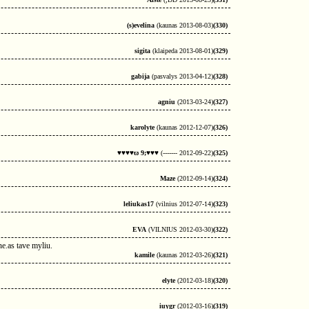
(s)evelina
(kaunas 2013-08-03)
(330)
sigita
(klaipeda 2013-08-01)
(329)
gabija
(pasvalys 2013-04-12)
(328)
agniu
(2013-03-24)
(327)
karolyte
(kaunas 2012-12-07)
(326)
♥♥♥♥ϖ 9;♥♥♥
(------- 2012-09-22)
(325)
Maze
(2012-09-14)
(324)
leliukas17
(vilnius 2012-07-14)
(323)
EVA
(VILNIUS 2012-03-30)
(322)
ne.as tave myliu.
kamile
(kaunas 2012-03-26)
(321)
elyte
(2012-03-18)
(320)
iuygr
(2012-03-16)
(319)