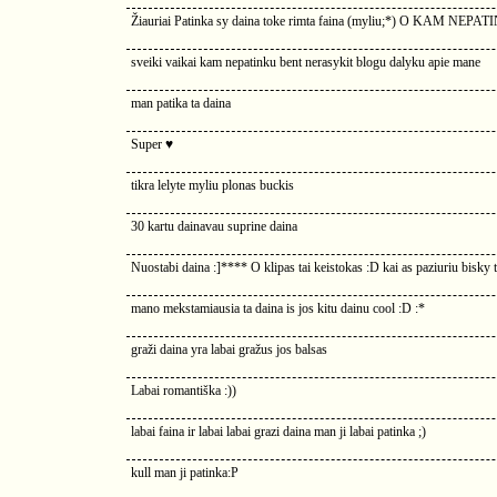
Žiauriai Patinka sy daina toke rimta faina (myliu;*) O KA
sveiki vaikai kam nepatinku bent nerasykit blogu dalyku apie mane
man patika ta daina
Super ♥
tikra lelyte myliu plonas buckis
30 kartu dainavau suprine daina
Nuostabi daina :]**** O klipas tai keistokas :D kai as paziuriu bisky t
mano mekstamiausia ta daina is jos kitu dainu cool :D :*
graži daina yra labai gražus jos balsas
Labai romantiška :))
labai faina ir labai labai grazi daina man ji labai patinka ;)
kull man ji patinka:P