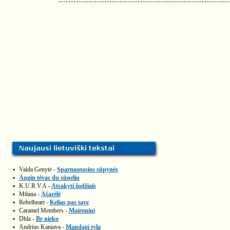
▪
Vaida Genytė -
Sparnuotosios sūpynės
▪
Augin tėvas du sūneliu
▪
K.U.R.V.A -
Atsakyti žodžiais
▪
Milana -
Ašarėlė
▪
Rebelheart -
Kelias pas tave
▪
Caramel Members -
Maironiui
▪
Dblz -
Be nieko
▪
Andrius Kaniava -
Mandagi tyla