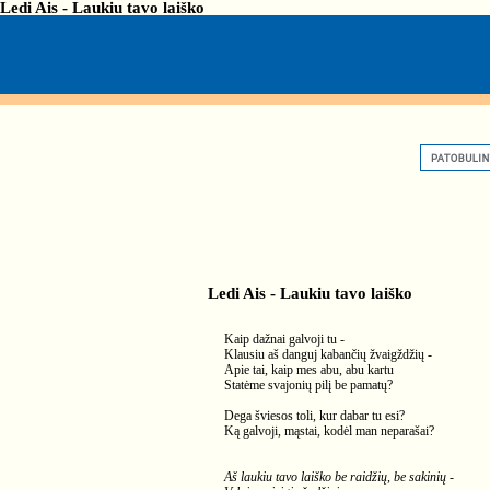
Ledi Ais - Laukiu tavo laiško
Ledi Ais - Laukiu tavo laiško
Kaip dažnai galvoji tu -
Klausiu aš danguj kabančių žvaigždžių -
Apie tai, kaip mes abu, abu kartu
Statėme svajonių pilį be pamatų?
Dega šviesos toli, kur dabar tu esi?
Ką galvoji, mąstai, kodėl man neparašai?
Aš laukiu tavo laiško be raidžių, be sakinių -