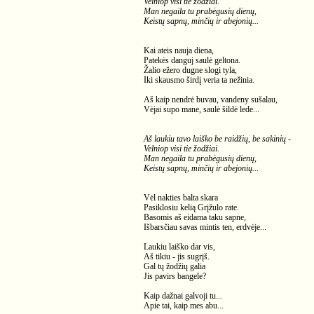
Velniop visi tie žodžiai.
Man negaila tu prabėgusių dienų,
Keistų sapnų, minčių ir abejonių...
Kai ateis nauja diena,
Patekės danguj saulė geltona.
Žalio ežero dugne slogi tyla,
Iki skausmo širdį veria ta nežinia.
Aš kaip nendrė buvau, vandeny sušalau,
Vėjai supo mane, saulė šildė lede...
Aš laukiu tavo laiško be raidžių, be sakinių -
Velniop visi tie žodžiai.
Man negaila tu prabėgusių dienų,
Keistų sapnų, minčių ir abejonių...
Vėl nakties balta skara
Pasiklosiu kelią Grįžulo rate.
Basomis aš eidama taku sapne,
Išbarsčiau savas mintis ten, erdvėje...
Laukiu laiško dar vis,
Aš tikiu - jis sugrįš.
Gal tų žodžių galia
Jis pavirs bangele?
Kaip dažnai galvoji tu...
Apie tai, kaip mes abu...