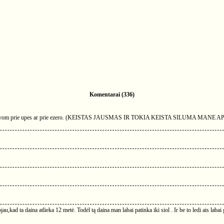
Komentarai (336)
uge buvom prie upes ar prie ezero. (KEISTAS JAUSMAS IR TOKIA KEISTA SILUMA MANE APIM
au,kad ta daina atlieka 12 metė. Todėl tą daina man labai patinka iki siol . Ir be to ledi ais labai