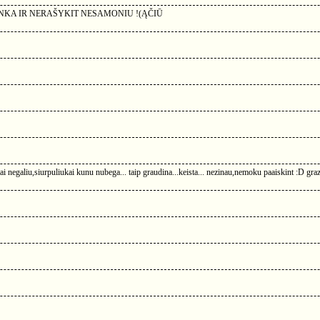
M NEPATINKA IR NERAŠYKIT NESAMONIU !(ĄČIŪ
ai negaliu,siurpuliukai kunu nubega... taip graudina...keista... nezinau,nemoku paaiskint :D gra