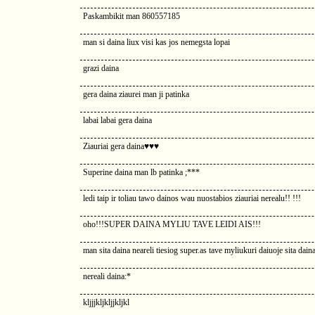
Paskambikit man 860557185
man si daina liux visi kas jos nemegsta lopai
grazi daina
gera daina ziaurei man ji patinka
labai labai gera daina
Ziauriai gera daina♥♥♥
Superine daina man lb patinka ;***
ledi taip ir toliau tawo dainos wau nuostabios ziauriai nerealu!! !!!
oho!!!SUPER DAINA MYLIU TAVE LEIDI AIS!!!
man sita daina neareli tiesiog super.as tave myliukuri daiuoje sita dain
nereali daina:*
kljjjkljkljjkljkl