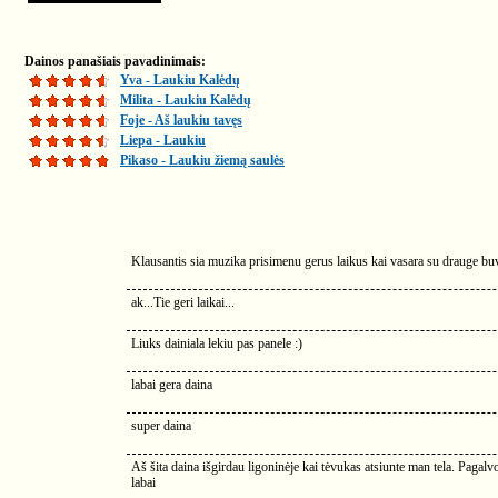
Dainos panašiais pavadinimais:
Yva - Laukiu Kalėdų
Milita - Laukiu Kalėdų
Foje - Aš laukiu tavęs
Liepa - Laukiu
Pikaso - Laukiu žiemą saulės
Klausantis sia muzika prisimenu gerus laikus kai vasara su dra
ak...Tie geri laikai...
Liuks dainiala lekiu pas panele :)
labai gera daina
super daina
Aš šita daina išgirdau ligoninėje kai tėvukas atsiunte man tela. Pagalvoj
labai