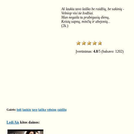
Aš laukiu tavo laiško be raidžių, be sakinių -
Velniop visi tie žodžiai.
Man negaila tu prabėgusių dienų,
Keistų sapnų, minčių ir abejonių...
(2k.)
Įvertinimas:
4.8
/
5
(balsavo:
1202
)
Gairės:
ledi
laukiu
tavo
laiško
velniop
raidžių
Ledi Ais
kitos dainos: