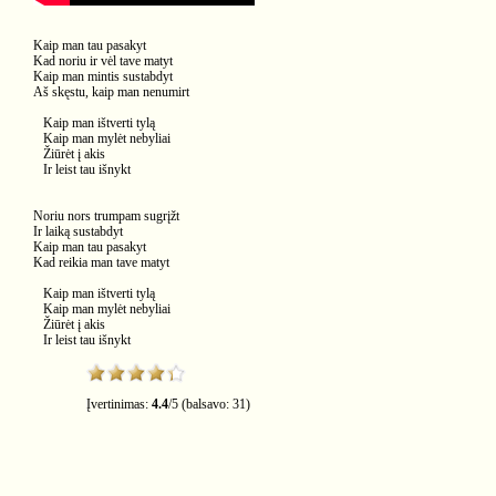
Kaip man tau pasakyt
Kad noriu ir vėl tave matyt
Kaip man mintis sustabdyt
Aš skęstu, kaip man nenumirt
Kaip man ištverti tylą
Kaip man mylėt nebyliai
Žiūrėt į akis
Ir leist tau išnykt
Noriu nors trumpam sugrįžt
Ir laiką sustabdyt
Kaip man tau pasakyt
Kad reikia man tave matyt
Kaip man ištverti tylą
Kaip man mylėt nebyliai
Žiūrėt į akis
Ir leist tau išnykt
Įvertinimas:
4.4
/
5
(balsavo:
31
)