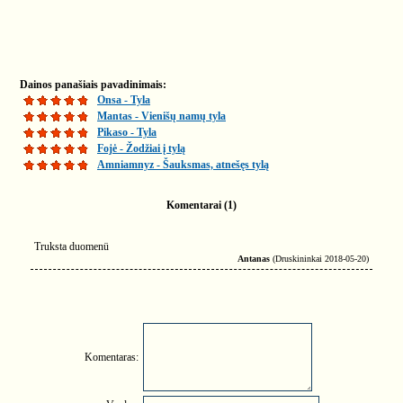
Dainos panašiais pavadinimais:
Onsa - Tyla
Mantas - Vienišų namų tyla
Pikaso - Tyla
Fojė - Žodžiai į tylą
Amniamnyz - Šauksmas, atnešęs tylą
Komentarai (1)
Truksta duomenü
Antanas
(Druskininkai 2018-05-20)
Komentaras: