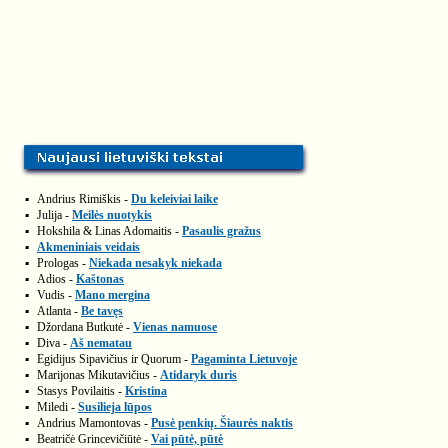
▪
Andrius Rimiškis -
Du keleiviai laike
▪
Julija -
Meilės nuotykis
▪
Hokshila & Linas Adomaitis -
Pasaulis gražus
▪
Akmeniniais veidais
▪
Prologas -
Niekada nesakyk niekada
▪
Adios -
Kaštonas
▪
Vudis -
Mano mergina
▪
Atlanta -
Be tavęs
▪
Džordana Butkutė -
Vienas namuose
▪
Diva -
Aš nematau
▪
Egidijus Sipavičius ir Quorum -
Pagaminta Lietuvoje
▪
Marijonas Mikutavičius -
Atidaryk duris
▪
Stasys Povilaitis -
Kristina
▪
Miledi -
Susilieja lūpos
▪
Andrius Mamontovas -
Pusė penkių. Šiaurės naktis
▪
Beatričė Grincevičiūtė -
Vai pūtė, pūtė