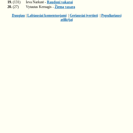
19.
(131)
Ieva Narkutė -
Raudoni vakarai
20.
(27)
Vytautas Kernagis -
Žiemą vasarą
Daugiau
|
Labiausiai komentuojami
|
Geriausiai įvertinti
|
Populiariausi
atlikėjai