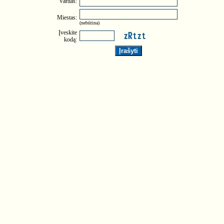
Vardas:
Miestas:
(nebūtina)
Įveskite
kodą: