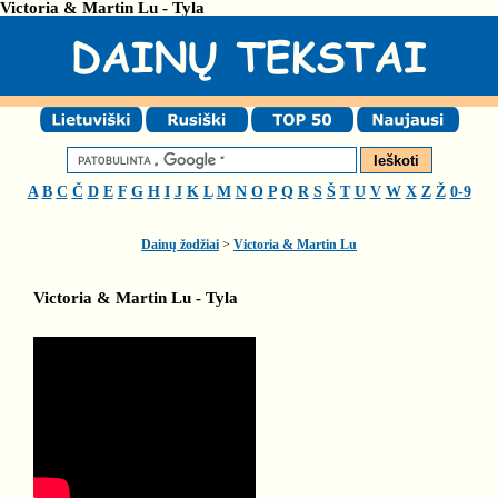
Victoria & Martin Lu - Tyla
A
B
C
Č
D
E
F
G
H
I
J
K
L
M
N
O
P
Q
R
S
Š
T
U
V
W
X
Z
Ž
0-9
Dainų žodžiai
>
Victoria & Martin Lu
Victoria & Martin Lu - Tyla