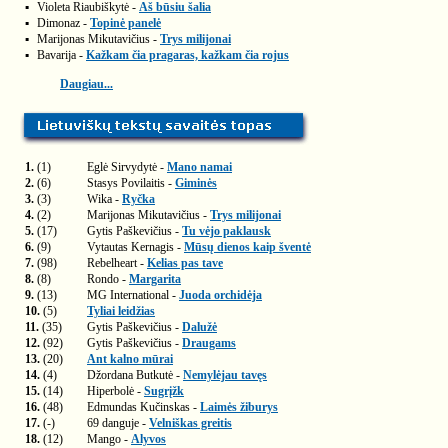
▪
Violeta Riaubiškytė -
Aš būsiu šalia
▪
Dimonaz -
Topinė panelė
▪
Marijonas Mikutavičius -
Trys milijonai
▪
Bavarija -
Kažkam čia pragaras, kažkam čia rojus
Daugiau...
1.
(1)
Eglė Sirvydytė -
Mano namai
2.
(6)
Stasys Povilaitis -
Giminės
3.
(3)
Wika -
Ryčka
4.
(2)
Marijonas Mikutavičius -
Trys milijonai
5.
(17)
Gytis Paškevičius -
Tu vėjo paklausk
6.
(9)
Vytautas Kernagis -
Mūsų dienos kaip šventė
7.
(98)
Rebelheart -
Kelias pas tave
8.
(8)
Rondo -
Margarita
9.
(13)
MG International -
Juoda orchidėja
10.
(5)
Tyliai leidžias
11.
(35)
Gytis Paškevičius -
Dalužė
12.
(92)
Gytis Paškevičius -
Draugams
13.
(20)
Ant kalno mūrai
14.
(4)
Džordana Butkutė -
Nemylėjau tavęs
15.
(14)
Hiperbolė -
Sugrįžk
16.
(48)
Edmundas Kučinskas -
Laimės žiburys
17.
(-)
69 danguje -
Velniškas greitis
18.
(12)
Mango -
Alyvos