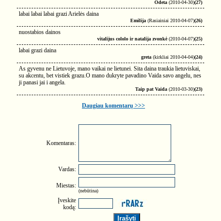
Odeta
(2010-04-30)
(27)
labai labai labai grazi Arielės daina
Emilija
(Rasiainiai 2010-04-07)
(26)
nuostabios dainos
vitalijus cololo ir natalija zvonkė
(2010-04-07)
(25)
labai grazi daina
greta
(kirkliai 2010-04-04)
(24)
As gyvenu ne Lietuvoje, mano vaikai ne lietunei. Sita daina traukia lietuviskai,
su akcentu, bet vistiek grazu.O mano dukryte pavadino Vaida savo angelu, nes
ji panasi jai i angela.
Taip pat Vaida
(2010-03-30)
(23)
Daugiau komentarų >>>
Komentaras:
Vardas:
Miestas:
(nebūtina)
Įveskite
kodą: