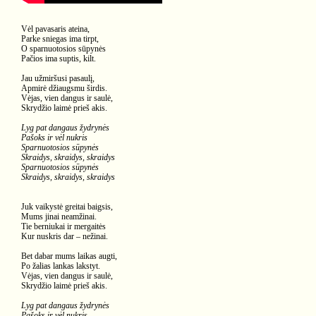
Vėl pavasaris ateina,
Parke sniegas ima tirpt,
O sparnuotosios sūpynės
Pačios ima suptis, kilt.
Jau užmiršusi pasaulį,
Apmirė džiaugsmu širdis.
Vėjas, vien dangus ir saulė,
Skrydžio laimė prieš akis.
Lyg pat dangaus žydrynės
Pašoks ir vėl nukris
Sparnuotosios sūpynės
Skraidys, skraidys, skraidys
Sparnuotosios sūpynės
Skraidys, skraidys, skraidys
Juk vaikystė greitai baigsis,
Mums jinai neamžinai.
Tie berniukai ir mergaitės
Kur nuskris dar – nežinai.
Bet dabar mums laikas augti,
Po žalias lankas lakstyt.
Vėjas, vien dangus ir saulė,
Skrydžio laimė prieš akis.
Lyg pat dangaus žydrynės
Pašoks ir vėl nukris