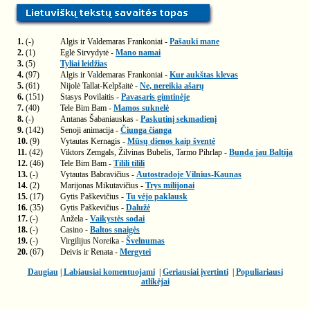
1.
(-)
Algis ir Valdemaras Frankoniai -
Pašauki mane
2.
(1)
Eglė Sirvydytė -
Mano namai
3.
(5)
Tyliai leidžias
4.
(97)
Algis ir Valdemaras Frankoniai -
Kur aukštas klevas
5.
(61)
Nijolė Tallat-Kelpšaitė -
Ne, nereikia ašarų
6.
(151)
Stasys Povilaitis -
Pavasaris gimtinėje
7.
(40)
Tele Bim Bam -
Mamos suknelė
8.
(-)
Antanas Šabaniauskas -
Paskutinį sekmadienį
9.
(142)
Senoji animacija -
Čiunga čianga
10.
(9)
Vytautas Kernagis -
Mūsų dienos kaip šventė
11.
(42)
Viktors Zemgals, Žilvinas Bubelis, Tarmo Pihrlap -
Bunda jau Baltija
12.
(46)
Tele Bim Bam -
Tilili tilili
13.
(-)
Vytautas Babravičius -
Autostradoje Vilnius-Kaunas
14.
(2)
Marijonas Mikutavičius -
Trys milijonai
15.
(17)
Gytis Paškevičius -
Tu vėjo paklausk
16.
(35)
Gytis Paškevičius -
Dalužė
17.
(-)
Anžela -
Vaikystės sodai
18.
(-)
Casino -
Baltos snaigės
19.
(-)
Virgilijus Noreika -
Švelnumas
20.
(67)
Deivis ir Renata -
Mergytei
Daugiau
|
Labiausiai komentuojami
|
Geriausiai įvertinti
|
Populiariausi
atlikėjai