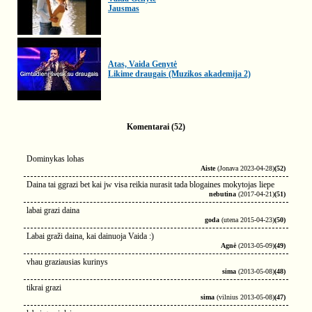
Jausmas
Atas, Vaida Genytė
Likime draugais (Muzikos akademija 2)
Komentarai (52)
Dominykas lohas
Aiste
(Jonava 2023-04-28)
(52)
Daina tai ggrazi bet kai jw visa reikia nurasit tada blogaines mokytojas liepe
nebutina
(2017-04-21)
(51)
labai grazi daina
goda
(utena 2015-04-23)
(50)
Labai graži daina, kai dainuoja Vaida :)
Agnė
(2013-05-09)
(49)
vhau graziausias kurinys
sima
(2013-05-08)
(48)
tikrai grazi
sima
(vilnius 2013-05-08)
(47)