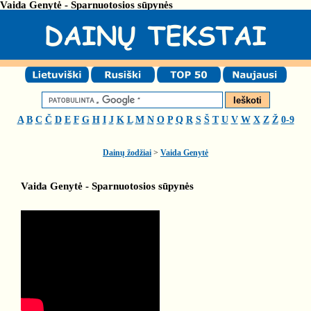
Vaida Genytė - Sparnuotosios sūpynės
A
B
C
Č
D
E
F
G
H
I
J
K
L
M
N
O
P
Q
R
S
Š
T
U
V
W
X
Z
Ž
0-9
Dainų žodžiai
>
Vaida Genytė
Vaida Genytė - Sparnuotosios sūpynės