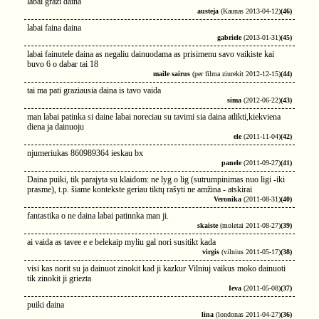
labai grazi daina
austeja
(Kaunas 2013-04-12)
(46)
labai faina daina
gabriele
(2013-01-31)
(45)
labai fainutele daina as negaliu dainuodama as prisimenu savo vaikiste kai
buvo 6 o dabar tai 18
maile sairus
(per filma ziurekit 2012-12-15)
(44)
tai ma pati graziausia daina is tavo vaida
sima
(2012-06-22)
(43)
man labai patinka si daine labai noreciau su tavimi sia daina atlikti,kiekviena
diena ja dainuoju
ele
(2011-11-04)
(42)
njumeriukas 860989364 ieskau bx
panele
(2011-09-27)
(41)
Daina puiki, tik paraįyta su klaidom: ne lyg o lig (sutrumpinimas nuo ligi -iki
prasme), t.p. šiame kontekste geriau tiktų rašyti ne amžina - atskirai
Veronika
(2011-08-31)
(40)
fantastika o ne daina labai patinnka man ji.
skaiste
(moletai 2011-08-27)
(39)
ai vaida as tavee e e belekaip myliu gal nori susitikt kada
virgis
(vilnius 2011-05-17)
(38)
visi kas norit su ja dainuot zinokit kad ji kazkur Vilniuj vaikus moko dainuoti
tik zinokit ji griezta
Ieva
(2011-05-08)
(37)
puiki daina
lina
(londonas 2011-04-27)
(36)