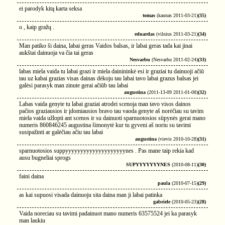
ei parodyk kitą karta seksa
tomas
(kaunas 2011-03-21)
(35)
o , kaip gražų .
eduardas
(vilnius 2011-03-21)
(34)
Man patiko ši daina, labai geras Vaidos balsas, ir labai geras tada kai jinai
aukštai dainuoja va čia tai geras
Nesvarbu
(Nesvarbu 2011-02-24)
(33)
labas miela vaida tu labai grazi ir miela dainininkė esi ir graziai tu dainuoji ačiū
tau uz kabai grazias visas dainas dėkoju tau labai tavo labai grazus balsas jei
galėsi parasyk man zinute gerai ačiūb tau labai
augustina
(2011-13-09 2011-01-08)
(32)
Labas vaida genyte tu labai graziai atrodei scenoja man tavo visos dainos
pačios graziausios ir įdomiausios bravo tau vaoda genyte aš norėčiau su tavim
miela vaida užlopti ant scenos ir su dainuoti sparnuotosios sūpynės gerai mano
numeris 860846245 augustina šimonytė kur tu gyveni aš noriu su tavimi
susipažinti ar galėčiau ačiu tau labai
augustina
(vievis 2010-10-28)
(31)
sparnuotosios suppyyyyyyyyyyyyyyyyyyyynes . Pas mane taip rekia kad
ausu bugneliai sprogs
SUPYYYYYYYNES
(2010-08-11)
(30)
faini daina
paula
(2010-07-15)
(29)
as kai supuosi visada dainuoju sita daina man ji labai patinka
gabriele
(2010-05-23)
(28)
Vaida noreciau su tavimi padainuot mano numeris 63575524 jei ka parasyk
man laukiu