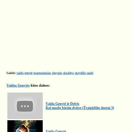
Gairės:
vaida
genytė
sparnuotosios
sūpynės
skraidys
skrydžio
saulė
Vaidos Genytės
kitos dainos:
Vaida Genytė ir Deivis
Kol mudu būsim dviese (Žvaigždžių duetai 3)
Vaida Genytė