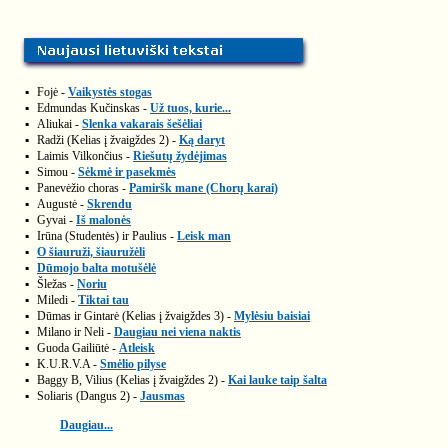
▪
Fojė -
Vaikystės stogas
▪
Edmundas Kučinskas -
Už tuos, kurie...
▪
Aliukai -
Slenka vakarais šešėliai
▪
Radži (Kelias į žvaigždes 2) -
Ką daryt
▪
Laimis Vilkončius -
Riešutų žydėjimas
▪
Simou -
Sėkmė ir pasekmės
▪
Panevėžio choras -
Pamiršk mane (Chorų karai)
▪
Augustė -
Skrendu
▪
Gyvai -
Iš malonės
▪
Irūna (Studentės) ir Paulius -
Leisk man
▪
O šiauruži, šiauružėli
▪
Dūmojo balta motušėlė
▪
Šležas -
Noriu
▪
Miledi -
Tiktai tau
▪
Dūmas ir Gintarė (Kelias į žvaigždes 3) -
Mylėsiu baisiai
▪
Milano ir Neli -
Daugiau nei viena naktis
▪
Guoda Gailiūtė -
Atleisk
▪
K.U.R.V.A -
Smėlio pilyse
▪
Baggy B, Vilius (Kelias į žvaigždes 2) -
Kai lauke taip šalta
▪
Soliaris (Dangus 2) -
Jausmas
Daugiau...