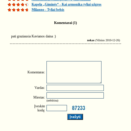
Kapela „Giminės“ - Kai armonika tyliai užgros
Milanno - Tyliai belsis
Komentarai (1)
pati graziausia Kavianos daina :)
nekas
(Vilnius 2010-12-26)
Komentaras:
Vardas:
Miestas:
(nebūtina)
Įveskite
kodą: