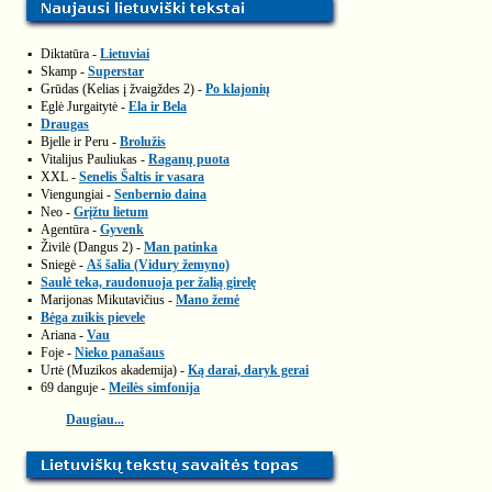
▪
Diktatūra -
Lietuviai
▪
Skamp -
Superstar
▪
Grūdas (Kelias į žvaigždes 2) -
Po klajonių
▪
Eglė Jurgaitytė -
Ela ir Bela
▪
Draugas
▪
Bjelle ir Peru -
Brolužis
▪
Vitalijus Pauliukas -
Raganų puota
▪
XXL -
Senelis Šaltis ir vasara
▪
Viengungiai -
Senbernio daina
▪
Neo -
Grįžtu lietum
▪
Agentūra -
Gyvenk
▪
Živilė (Dangus 2) -
Man patinka
▪
Sniegė -
Aš šalia (Vidury žemyno)
▪
Saulė teka, raudonuoja per žalią girelę
▪
Marijonas Mikutavičius -
Mano žemė
▪
Bėga zuikis pievele
▪
Ariana -
Vau
▪
Foje -
Nieko panašaus
▪
Urtė (Muzikos akademija) -
Ką darai, daryk gerai
▪
69 danguje -
Meilės simfonija
Daugiau...