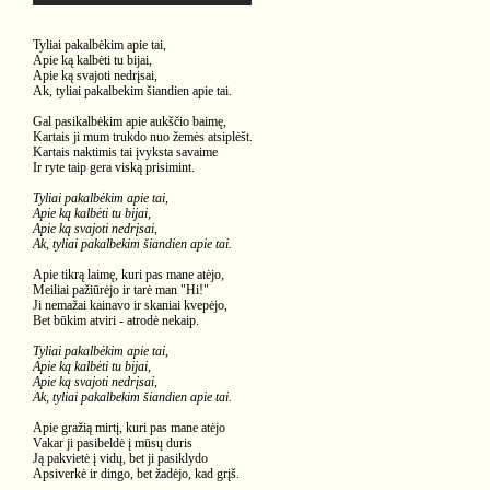
Tyliai pakalbėkim apie tai,
Apie ką kalbėti tu bijai,
Apie ką svajoti nedrįsai,
Ak, tyliai pakalbekim šiandien apie tai.
Gal pasikalbėkim apie aukščio baimę,
Kartais ji mum trukdo nuo žemės atsiplėšt.
Kartais naktimis tai įvyksta savaime
Ir ryte taip gera viską prisimint.
Tyliai pakalbėkim apie tai,
Apie ką kalbėti tu bijai,
Apie ką svajoti nedrįsai,
Ak, tyliai pakalbekim šiandien apie tai.
Apie tikrą laimę, kuri pas mane atėjo,
Meiliai pažiūrėjo ir tarė man "Hi!"
Ji nemažai kainavo ir skaniai kvepėjo,
Bet būkim atviri - atrodė nekaip.
Tyliai pakalbėkim apie tai,
Apie ką kalbėti tu bijai,
Apie ką svajoti nedrįsai,
Ak, tyliai pakalbekim šiandien apie tai.
Apie gražią mirtį, kuri pas mane atėjo
Vakar ji pasibeldė į mūsų duris
Ją pakvietė į vidų, bet ji pasiklydo
Apsiverkė ir dingo, bet žadėjo, kad grįš.