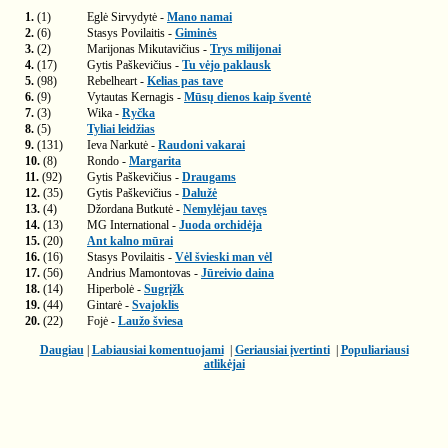
1.
(1)
Eglė Sirvydytė -
Mano namai
2.
(6)
Stasys Povilaitis -
Giminės
3.
(2)
Marijonas Mikutavičius -
Trys milijonai
4.
(17)
Gytis Paškevičius -
Tu vėjo paklausk
5.
(98)
Rebelheart -
Kelias pas tave
6.
(9)
Vytautas Kernagis -
Mūsų dienos kaip šventė
7.
(3)
Wika -
Ryčka
8.
(5)
Tyliai leidžias
9.
(131)
Ieva Narkutė -
Raudoni vakarai
10.
(8)
Rondo -
Margarita
11.
(92)
Gytis Paškevičius -
Draugams
12.
(35)
Gytis Paškevičius -
Dalužė
13.
(4)
Džordana Butkutė -
Nemylėjau tavęs
14.
(13)
MG International -
Juoda orchidėja
15.
(20)
Ant kalno mūrai
16.
(16)
Stasys Povilaitis -
Vėl švieski man vėl
17.
(56)
Andrius Mamontovas -
Jūreivio daina
18.
(14)
Hiperbolė -
Sugrįžk
19.
(44)
Gintarė -
Svajoklis
20.
(22)
Fojė -
Laužo šviesa
Daugiau
|
Labiausiai komentuojami
|
Geriausiai įvertinti
|
Populiariausi
atlikėjai