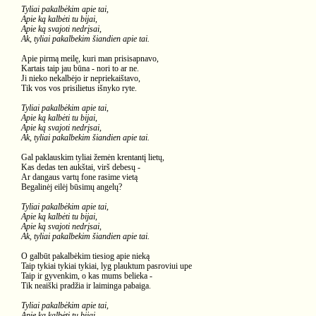
Tyliai pakalbėkim apie tai,
Apie ką kalbėti tu bijai,
Apie ką svajoti nedrįsai,
Ak, tyliai pakalbekim šiandien apie tai.
Apie pirmą meilę, kuri man prisisapnavo,
Kartais taip jau būna - nori to ar ne.
Ji nieko nekalbėjo ir nepriekaištavo,
Tik vos vos prisilietus išnyko ryte.
Tyliai pakalbėkim apie tai,
Apie ką kalbėti tu bijai,
Apie ką svajoti nedrįsai,
Ak, tyliai pakalbekim šiandien apie tai.
Gal paklauskim tyliai žemėn krentantį lietų,
Kas dedas ten aukštai, virš debesų -
Ar dangaus vartų fone rasime vietą
Begalinėj eilėj būsimų angelų?
Tyliai pakalbėkim apie tai,
Apie ką kalbėti tu bijai,
Apie ką svajoti nedrįsai,
Ak, tyliai pakalbekim šiandien apie tai.
O galbūt pakalbėkim tiesiog apie nieką
Taip tykiai tykiai tykiai, lyg plauktum pasroviui upe
Taip ir gyvenkim, o kas mums belieka -
Tik neaiški pradžia ir laiminga pabaiga.
Tyliai pakalbėkim apie tai,
Apie ką kalbėti tu bijai,