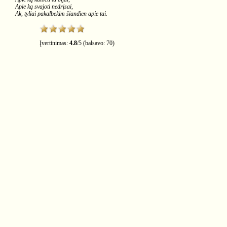
Apie ką svajoti nedrįsai,
Ak, tyliai pakalbekim šiandien apie tai.
Įvertinimas:
4.8
/
5
(balsavo:
70
)