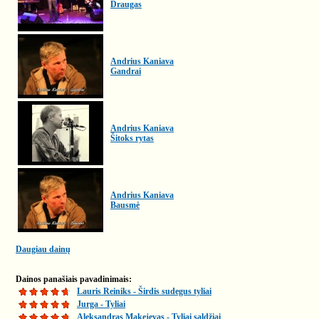
Draugas
Andrius Kaniava
Gandrai
Andrius Kaniava
Šitoks rytas
Andrius Kaniava
Bausmė
Daugiau dainų
Dainos panašiais pavadinimais:
Lauris Reiniks - Širdis sudegus tyliai
Jurga - Tyliai
Aleksandras Makejevas - Tyliai saldžiai