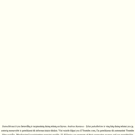
DainuTekstai.lt
yra lietuviškų ir tarptautinių dainų tekstų archyvas.
Andrius Kaniava - Tyliai pakalbėkim
ir visų kitų dainų tekstai yra jų
autorių nuosavybė ir pateikiami tik informaciniais tikslais. Visi vaizdo klipai yra iš Youtube.com, čia pateikiama tik automatinė Youtube
klipų paieška. Muzikos/mp3 parsisiuntimo svetainė nesiūlo. ** All lyrics are property of their respective owners and are provided for