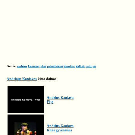
Gairės:
andrius
kaniava
tyliai
pakalbėkim
šiandien
kalbėti
nedrįsai
Andriaus Kaniavos
kitos dainos:
Andrius Kaniava
Fėja
Andrius Kaniava
Kitas gyvenimas