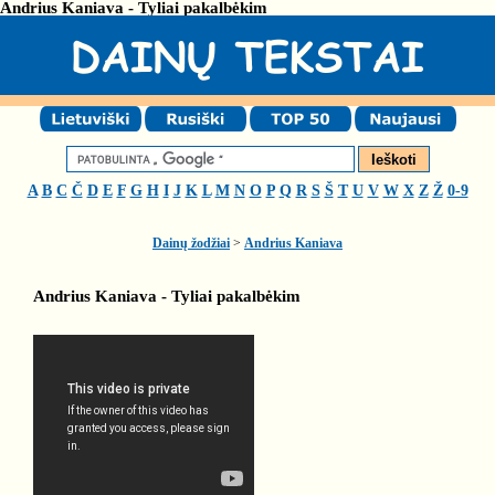
Andrius Kaniava - Tyliai pakalbėkim
A
B
C
Č
D
E
F
G
H
I
J
K
L
M
N
O
P
Q
R
S
Š
T
U
V
W
X
Z
Ž
0-9
Dainų žodžiai
>
Andrius Kaniava
Andrius Kaniava - Tyliai pakalbėkim