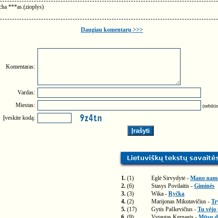
 cha ***as.(zioplys)
Daugiau komentarų >>>
Komentaras:
Vardas:
Miestas:
(nebūtin
Įveskite kodą:
1.
(1)
Eglė Sirvydytė -
Mano nam
2.
(6)
Stasys Povilaitis -
Giminės
3.
(3)
Wika -
Ryčka
4.
(2)
Marijonas Mikutavičius -
Tr
5.
(17)
Gytis Paškevičius -
Tu vėjo
6.
(9)
Vytautas Kernagis -
Mūsų di