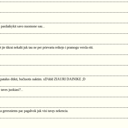
i pasilaikykit savo nuomone sau...
t jie tikrai nekalti juk tau ne per prievarta reikejo i pramogu versla eiti.
Po patalus dūkti, bučiuotis naktim. xD'ddd ZIAURI DAINIKE ;D
 taves juokiasi?...
ta geresniems pac pagalvok juk visi tavęs nekencia.