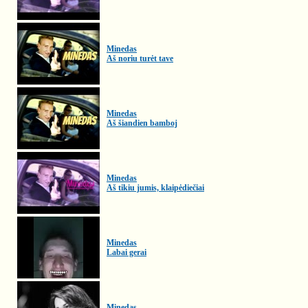
Minedas
Aš noriu turėt tave
Minedas
Aš šiandien bamboj
Minedas
Aš tikiu jumis, klaipėdiečiai
Minedas
Labai gerai
Minedas