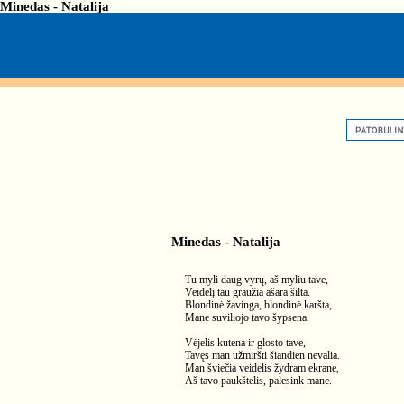
Minedas - Natalija
Minedas - Natalija
Tu myli daug vyrų, aš myliu tave,
Veidelį tau graužia ašara šilta.
Blondinė žavinga, blondinė karšta,
Mane suviliojo tavo šypsena.
Vėjelis kutena ir glosto tave,
Tavęs man užmiršti šiandien nevalia.
Man šviečia veidelis žydram ekrane,
Aš tavo paukštelis, palesink mane.