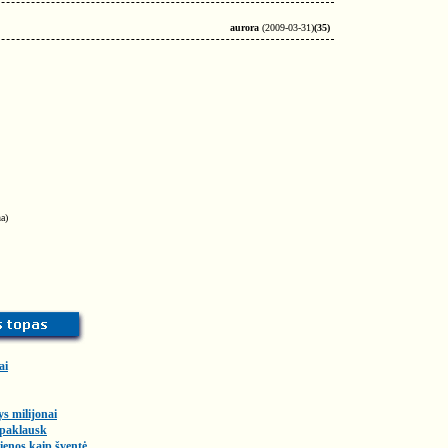
aurora
(2009-03-31)
(35)
a)
ai
ys milijonai
 paklausk
enos kaip šventė