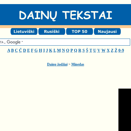
A
B
C
Č
D
E
F
G
H
I
J
K
L
M
N
O
P
Q
R
S
Š
T
U
V
W
X
Z
Ž
0-9
Dainų žodžiai
>
Minedas