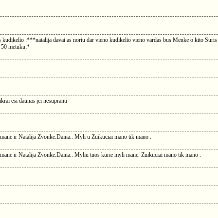
es kudikelio :***natalija davai as noriu dar vieno kudikelio vieno vardas bus Menke o kito Su
i 50 metuku;*
ikrai esi daunas jei nesupranti
e mane ir Natalija Zvonke.Daina.. Myli u Zuikuciai mano tik mano .
e mane ir Natalija Zvonke.Daina.. Myliu tuos kurie myli mane. Zuikuciai mano tik mano .