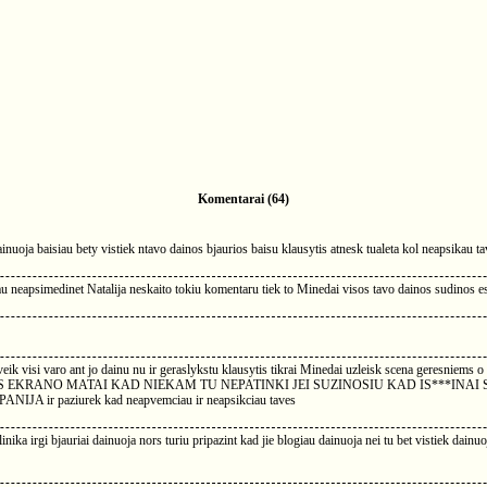
Komentarai (64)
dainuoja baisiau bety vistiek ntavo dainos bjaurios baisu klausytis atnesk tualeta kol neapsikau 
u neapsimedinet Natalija neskaito tokiu komentaru tiek to Minedai visos tavo dainos sudinos esi
a beveik visi varo ant jo dainu nu ir geraslykstu klausytis tikrai Minedai uzleisk scena gere
EKRANO MATAI KAD NIEKAM TU NEPATINKI JEI SUZINOSIU KAD IS***INAI S
 paziurek kad neapvemciau ir neapsikciau taves
ka irgi bjauriai dainuoja nors turiu pripazint kad jie blogiau dainuoja nei tu bet vistiek dainu