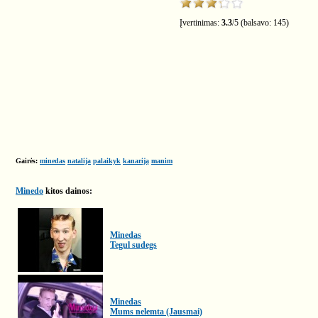
Įvertinimas:
3.3
/
5
(balsavo:
145
)
Gairės:
minedas
natalija
palaikyk
kanariją
manim
Minedo
kitos dainos:
Minedas
Tegul sudegs
Minedas
Mums nelemta (Jausmai)