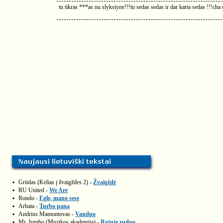
tu tikras ***as nu slykstyne!!!tu sedas sedas ir dar karta sedas !!!cha
▪
Grūdas (Kelias į žvaigždes 2) -
Žvaigždė
▪
RU United -
We Are
▪
Rondo -
Egle, mano sese
▪
Arbata -
Turbo pana
▪
Andrius Mamontovas -
Vanduo
▪
Mr. Jumbo (Muzikos akademija) -
Rojuje ruduo