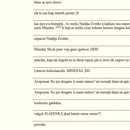
labas as tavo zirove
eik tu sau kaip mineds pavare ;D
kas jum yra brangieji...As myliu Natalija Zvonke ji laukiasi nuo man
surio Minedas :*** Ir beje,as myliu visas bobutes kuriom daugiau ka
uzjauciu Natalija Zvonke...
Minedai: Myzk pries veja gausi gurksni ;DDD
minedai, kaip tau negeda nu tu tikrai supras juk is taves tik saiposi tu t
Lietuviu keiksmazodis: MINEDAS ;DD
Atsiprasau. Ko jus dergates is mano dainos? tai normali daina tai api
Atsiprasau. Ko jus dergates is mano dainos? tai normali daina tai api
konkretus gaidukas.
valgyk SLAPENKA:)kad butum storas storas!!!
pravalas