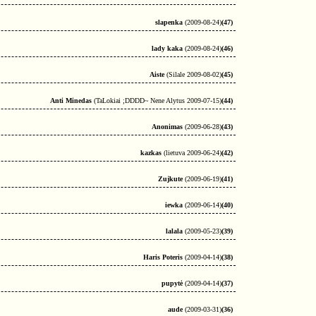
slapenka
(2009-08-24)
(47)
lady kaka
(2009-08-24)
(46)
Aiste
(Silale 2009-08-02)
(45)
Anti Minedas
(TaLokiai ;DDDD~ Nene Alytus 2009-07-15)
(44)
Anonimas
(2009-06-28)
(43)
kazkas
(lietuva 2009-06-24)
(42)
Zujkute
(2009-06-19)
(41)
iewka
(2009-06-14)
(40)
lalala
(2009-05-23)
(39)
Haris Poteris
(2009-04-14)
(38)
pupytė
(2009-04-14)
(37)
aude
(2009-03-31)
(36)