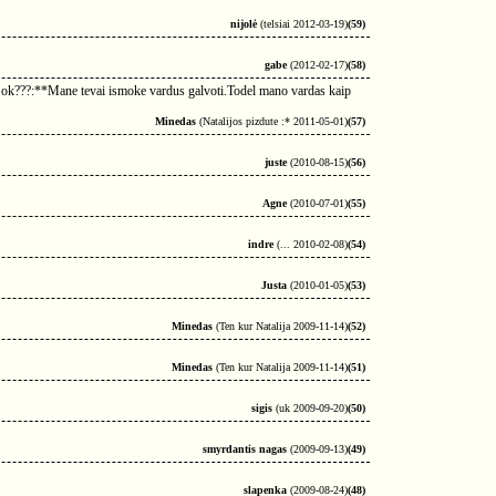
nijolė
(telsiai 2012-03-19)
(59)
gabe
(2012-02-17)
(58)
ris ok???:**Mane tevai ismoke vardus galvoti.Todel mano vardas kaip
Minedas
(Natalijos pizdute :* 2011-05-01)
(57)
juste
(2010-08-15)
(56)
Agne
(2010-07-01)
(55)
indre
(... 2010-02-08)
(54)
Justa
(2010-01-05)
(53)
Minedas
(Ten kur Natalija 2009-11-14)
(52)
Minedas
(Ten kur Natalija 2009-11-14)
(51)
sigis
(uk 2009-09-20)
(50)
smyrdantis nagas
(2009-09-13)
(49)
slapenka
(2009-08-24)
(48)