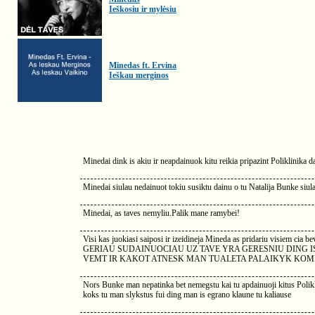
Ieškosiu ir mylėsiu
Minedas ft. Ervina
Ieškau merginos
Minedai dink is akiu ir neapdainuok kitu reikia pripazint Poliklinika 
Minedai siulau nedainuot tokiu susiktu dainu o tu Natalija Bunke siula
Minedai, as taves nemyliu.Palik mane ramybei!
Visi kas juokiasi saiposi ir izeidineja Mineda as pridariu visiem ci
GERIAU SUDAINUOCIAU UZ TAVE YRA GERESNIU DING IS 
VEMT IR KAKOT ATNESK MAN TUALETA PALAIKYK KOMPANIJA ir
Nors Bunke man nepatinka bet nemegstu kai tu apdainuoji kitus Poliklini
koks tu man slykstus fui ding man is egrano klaune tu kaliause