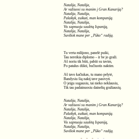
Natalija, Natalija,
Ar važiuosi su manim į Gran Kanariją?
Natalija, Natalija,
Palaikyk, zuikuti, man kompaniją.
Natalija, Natalija,
Vis sapnuoju saulėtą Ispaniją,
Natalija, Natalija,
Suviliok mane per „Pūko“ radiją.
Tu verta milijono, panelė puiki,
Tau nereikia diplomo – ir be jo graži.
Aš noriu tik būti, pabūt su tavim,
Po patalus dūkti, bučiuotis naktim.
Aš tavo kačiukas, tu mano pelytė,
Bandysiu šią naktį tave pasivyti.
O jeigu sugausiu, tai nieko neklausiu,
Tik tau padainuosiu dainelių gražiausių.
Natalija, Natalija,
Ar važiuosi su manim į Gran Kanariją?
Natalija, Natalija,
Palaikyk, zuikuti, man kompaniją.
Natalija, Natalija,
Vis sapnuoju saulėtą Ispaniją,
Natalija, Natalija,
Suviliok mane per „Pūko“ radiją.