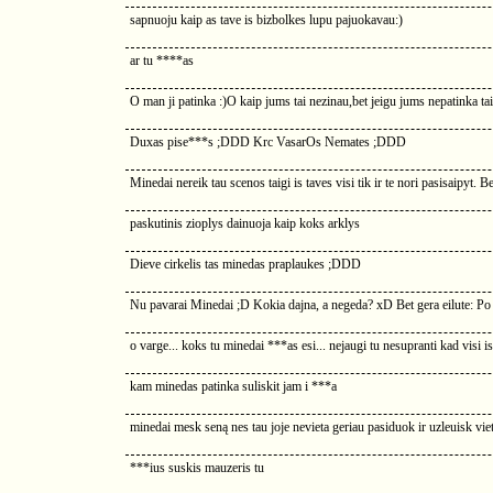
sapnuoju kaip as tave is bizbolkes lupu pajuokavau:)
ar tu ****as
O man ji patinka :)O kaip jums tai nezinau,bet jeigu jums nepatinka ta
Duxas pise***s ;DDD Krc VasarOs Nemates ;DDD
Minedai nereik tau scenos taigi is taves visi tik ir te nori pasisaipyt. Be
paskutinis zioplys dainuoja kaip koks arklys
Dieve cirkelis tas minedas praplaukes ;DDD
Nu pavarai Minedai ;D Kokia dajna, a negeda? xD Bet gera eilute: 
o varge... koks tu minedai ***as esi... nejaugi tu nesupranti kad visi is
kam minedas patinka suliskit jam i ***a
minedai mesk seną nes tau joje nevieta geriau pasiduok ir uzleuisk vie
***ius suskis mauzeris tu