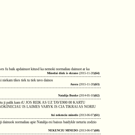
taves fu baik apdainuot kitusd ka nemoki normaliau dainuot ar ka
Minedai dink is ekrano
(2015-11-28)
(64)
 niekam tikes tiek tu tiek tavo dainos
Ausra
(2015-11-28)
(63)
Natalija Bunke
(2014-05-10)
(62)
sniems o tu ji palik kam tU JOS REIK AS UZ TAVE900 00 KARTU
OKINECIAU IS LAIMES VARYK IS CIA TIKRAI AS NORIU
fui nekenciu minedo
(2013-06-07)
(61)
oji dainuok normaliau apie Natalija esi baisus baidykle neturiu zodzio
NEKENCIU MINEDO
(2013-06-07)
(60)