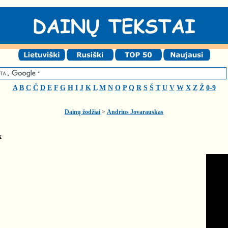
A
B
C
Č
D
E
F
G
H
I
J
K
L
M
N
O
P
Q
R
S
Š
T
U
V
W
X
Z
Ž
0-9
Dainų žodžiai
>
Andrius Jovarauskas
k