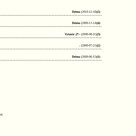
Deima
(2010-12-18)
(5)
Deima
(2009-11-14)
(4)
Vytaute ;]*~
(2009-08-31)
(3)
.
(2009-07-21)
(2)
Deima
(2009-06-15)
(1)
a)