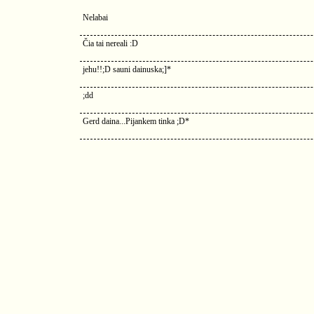
Nelabai
Čia tai nereali :D
jehu!!;D sauni dainuska;]*
;dd
Gerd daina...Pijankem tinka ;D*