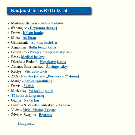
▪
Martynas Beinaris -
Artėja Kalėdos
▪
69 danguje -
Devintam danguj
▪
Darex -
Kalam bonkę
▪
Milita -
Aš žinau
▪
Gimtadienis -
Su kitu bachūru
▪
Armonika -
Baltų beržų kalva
▪
Lemon Joy -
Nekęsk manęs dar stipriau
▪
Rasa -
Medžiai be lapų
▪
Džordana Butkutė -
Nepakartojamas
▪
Antanas Šabaniauskas -
Žavingos akys
▪
Kablys -
Vienuoliktokės
▪
ŽAS -
Randas (serialo „Pasmerkti 3“ daina)
▪
Mango -
Saulės spindulėlis
▪
Deivis -
Skrisk
▪
Mink taką -
Su tavim į saulę
▪
Tūkstantis žingsnelių
▪
Giulija -
Na tai kas
▪
Bavarija & Violeta Riaubiškytė -
Aš tavo
▪
Vudis -
Myliu Motiną Tėvynę
▪
Žilvinas Žvagulis -
Beprotis
Daugiau...