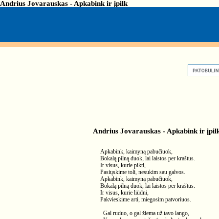
Andrius Jovarauskas - Apkabink ir įpilk
Andrius Jovarauskas - Apkabink ir įpil
Apkabink, kaimyną pabučiuok,
Bokalą pilną duok, lai laistos per kraštus.
Ir visus, kurie pikti,
Pasiųskime toli, nesukim sau galvos.
Apkabink, kaimyną pabučiuok,
Bokalą pilną duok, lai laistos per kraštus.
Ir visus, kurie liūdni,
Pakvieskime arti, miegosim patvoriuos.
Gal ruduo, o gal žiema už tavo lango,