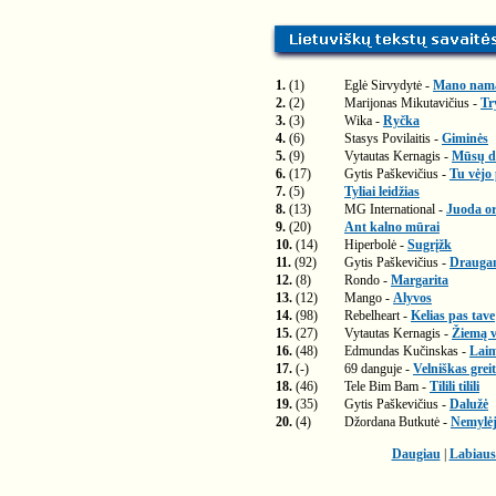
1.
(1)
Eglė Sirvydytė -
Mano nam
2.
(2)
Marijonas Mikutavičius -
Tr
3.
(3)
Wika -
Ryčka
4.
(6)
Stasys Povilaitis -
Giminės
5.
(9)
Vytautas Kernagis -
Mūsų di
6.
(17)
Gytis Paškevičius -
Tu vėjo
7.
(5)
Tyliai leidžias
8.
(13)
MG International -
Juoda or
9.
(20)
Ant kalno mūrai
10.
(14)
Hiperbolė -
Sugrįžk
11.
(92)
Gytis Paškevičius -
Drauga
12.
(8)
Rondo -
Margarita
13.
(12)
Mango -
Alyvos
14.
(98)
Rebelheart -
Kelias pas tave
15.
(27)
Vytautas Kernagis -
Žiemą 
16.
(48)
Edmundas Kučinskas -
Laim
17.
(-)
69 danguje -
Velniškas greit
18.
(46)
Tele Bim Bam -
Tilili tilili
19.
(35)
Gytis Paškevičius -
Dalužė
20.
(4)
Džordana Butkutė -
Nemylėj
Daugiau
|
Labiaus