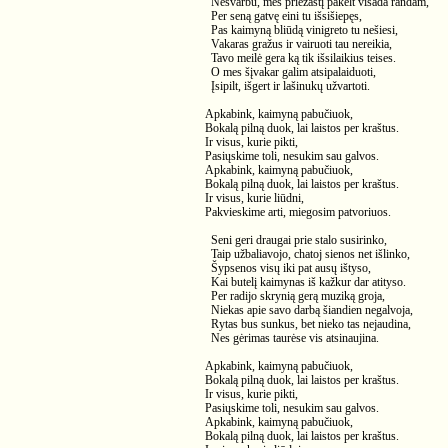
Nesvarbu, mes priežastį pakelt visada randam,
Per seną gatvę eini tu išsišiepęs,
Pas kaimyną bliūdą vinigreto tu nešiesi,
Vakaras gražus ir vairuoti tau nereikia,
Tavo meilė gera ką tik išsilaikius teises.
O mes šįvakar galim atsipalaiduoti,
Įsipilt, išgert ir lašinukų užvartoti.
Apkabink, kaimyną pabučiuok,
Bokalą pilną duok, lai laistos per kraštus.
Ir visus, kurie pikti,
Pasiųskime toli, nesukim sau galvos.
Apkabink, kaimyną pabučiuok,
Bokalą pilną duok, lai laistos per kraštus.
Ir visus, kurie liūdni,
Pakvieskime arti, miegosim patvoriuos.
Seni geri draugai prie stalo susirinko,
Taip užbaliavojo, chatoj sienos net išlinko,
Šypsenos visų iki pat ausų ištyso,
Kai butelį kaimynas iš kažkur dar atityso.
Per radijo skrynią gerą muziką groja,
Niekas apie savo darbą šiandien negalvoja,
Rytas bus sunkus, bet nieko tas nejaudina,
Nes gėrimas taurėse vis atsinaujina.
Apkabink, kaimyną pabučiuok,
Bokalą pilną duok, lai laistos per kraštus.
Ir visus, kurie pikti,
Pasiųskime toli, nesukim sau galvos.
Apkabink, kaimyną pabučiuok,
Bokalą pilną duok, lai laistos per kraštus.