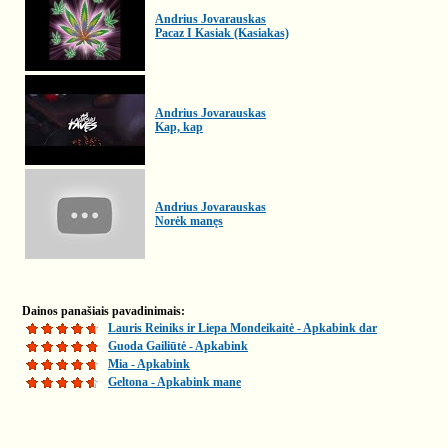
Andrius Jovarauskas
Pacaz I Kasiak (Kasiakas)
Andrius Jovarauskas
Kap, kap
Andrius Jovarauskas
Norėk manęs
Dainos panašiais pavadinimais:
Lauris Reiniks ir Liepa Mondeikaitė - Apkabink dar
Guoda Gailiūtė - Apkabink
Mia - Apkabink
Geltona - Apkabink mane