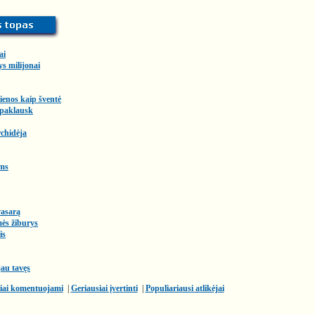
ai
ys milijonai
enos kaip šventė
 paklausk
chidėja
ms
vasarą
ės žiburys
is
au tavęs
iai komentuojami
|
Geriausiai įvertinti
|
Populiariausi atlikėjai