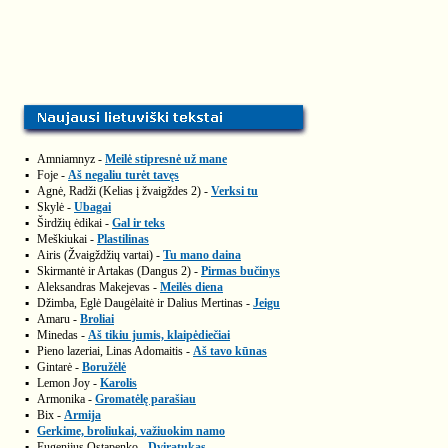
▪
Amniamnyz -
Meilė stipresnė už mane
▪
Foje -
Aš negaliu turėt tavęs
▪
Agnė, Radži (Kelias į žvaigždes 2) -
Verksi tu
▪
Skylė -
Ubagai
▪
Širdžių ėdikai -
Gal ir teks
▪
Meškiukai -
Plastilinas
▪
Airis (Žvaigždžių vartai) -
Tu mano daina
▪
Skirmantė ir Artakas (Dangus 2) -
Pirmas bučinys
▪
Aleksandras Makejevas -
Meilės diena
▪
Džimba, Eglė Daugėlaitė ir Dalius Mertinas -
Jeigu
▪
Amaru -
Broliai
▪
Minedas -
Aš tikiu jumis, klaipėdiečiai
▪
Pieno lazeriai, Linas Adomaitis -
Aš tavo kūnas
▪
Gintarė -
Boružėlė
▪
Lemon Joy -
Karolis
▪
Armonika -
Gromatėlę parašiau
▪
Bix -
Armija
▪
Gerkime, broliukai, važiuokim namo
▪
Eugenijus Ostapenko -
Dviratukas