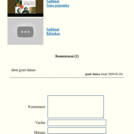
Sadūnai
Sena patranka
Sadūnai
Kištukas
Komentarai (1)
labai grazi dainas
grazi daina
(dsad 2009-06-20)
Komentaras:
Vardas:
Miestas: