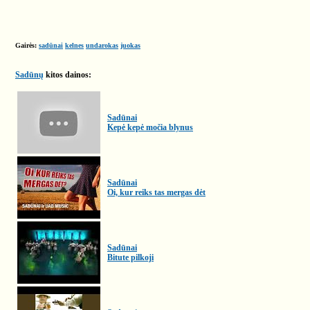
Gairės:
sadūnai
kelnes
undarokas
juokas
Sadūnų
kitos dainos:
Sadūnai
Kepė kepė močia blynus
Sadūnai
Oi, kur reiks tas mergas dėt
Sadūnai
Bitute pilkoji