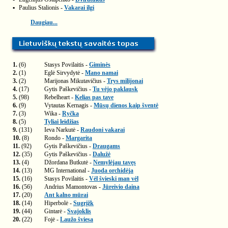
▪
Paulius Stalionis -
Vakarai ilgi
Daugiau...
1.
(6)
Stasys Povilaitis -
Giminės
2.
(1)
Eglė Sirvydytė -
Mano namai
3.
(2)
Marijonas Mikutavičius -
Trys milijonai
4.
(17)
Gytis Paškevičius -
Tu vėjo paklausk
5.
(98)
Rebelheart -
Kelias pas tave
6.
(9)
Vytautas Kernagis -
Mūsų dienos kaip šventė
7.
(3)
Wika -
Ryčka
8.
(5)
Tyliai leidžias
9.
(131)
Ieva Narkutė -
Raudoni vakarai
10.
(8)
Rondo -
Margarita
11.
(92)
Gytis Paškevičius -
Draugams
12.
(35)
Gytis Paškevičius -
Dalužė
13.
(4)
Džordana Butkutė -
Nemylėjau tavęs
14.
(13)
MG International -
Juoda orchidėja
15.
(16)
Stasys Povilaitis -
Vėl švieski man vėl
16.
(56)
Andrius Mamontovas -
Jūreivio daina
17.
(20)
Ant kalno mūrai
18.
(14)
Hiperbolė -
Sugrįžk
19.
(44)
Gintarė -
Svajoklis
20.
(22)
Fojė -
Laužo šviesa