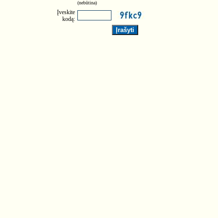
(nebūtina)
Įveskite
kodą: