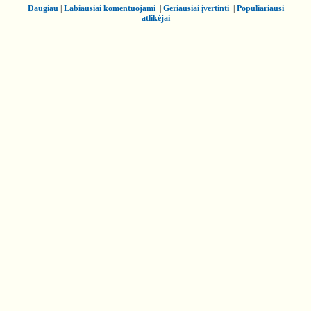
Daugiau
|
Labiausiai komentuojami
|
Geriausiai įvertinti
|
Populiariausi
atlikėjai