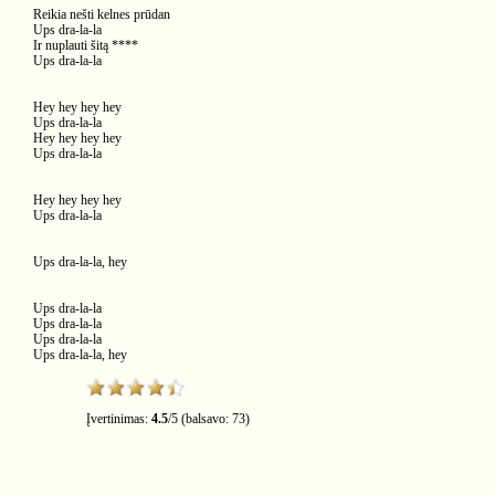
Reikia nešti kelnes prūdan
Ups dra-la-la
Ir nuplauti šitą ****
Ups dra-la-la
Hey hey hey hey
Ups dra-la-la
Hey hey hey hey
Ups dra-la-la
Hey hey hey hey
Ups dra-la-la
Ups dra-la-la, hey
Ups dra-la-la
Ups dra-la-la
Ups dra-la-la
Ups dra-la-la, hey
Įvertinimas:
4.5
/
5
(balsavo:
73
)