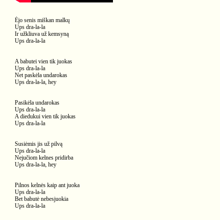
Ėjo senis miškan malkų
Ups dra-la-la
Ir užkliuva už kemsyną
Ups dra-la-la
A babutei vien tik juokas
Ups dra-la-la
Net paskėla undarokas
Ups dra-la-la, hey
Pasikėla undarokas
Ups dra-la-la
A diedukui vien tik juokas
Ups dra-la-la
Susiėmis jis už pilvą
Ups dra-la-la
Nejučiom kelnes pridirba
Ups dra-la-la, hey
Pilnos kelnės kaip ant juoka
Ups dra-la-la
Bet babutė nebesjuokia
Ups dra-la-la