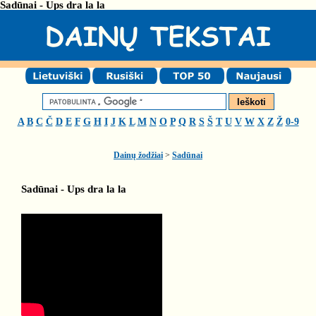
Sadūnai - Ups dra la la
A
B
C
Č
D
E
F
G
H
I
J
K
L
M
N
O
P
Q
R
S
Š
T
U
V
W
X
Z
Ž
0-9
Dainų žodžiai
>
Sadūnai
Sadūnai - Ups dra la la