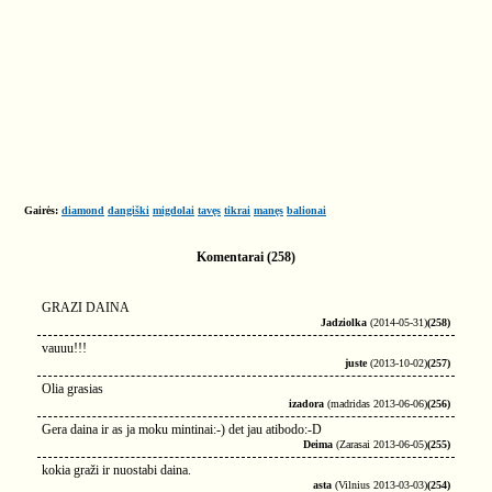
Gairės:
diamond
dangiški
migdolai
tavęs
tikrai
manęs
balionai
Komentarai (258)
GRAZI DAINA
Jadziolka
(2014-05-31)
(258)
vauuu!!!
juste
(2013-10-02)
(257)
Olia grasias
izadora
(madridas 2013-06-06)
(256)
Gera daina ir as ja moku mintinai:-) det jau atibodo:-D
Deima
(Zarasai 2013-06-05)
(255)
kokia graži ir nuostabi daina.
asta
(Vilnius 2013-03-03)
(254)