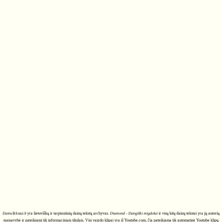
DainuTekstai.lt
yra lietuviškų ir tarptautinių dainų tekstų archyvas.
Diamond - Dangiški migdolai
ir visų kitų dainų tekstai yra jų autorių
nuosavybė ir pateikiami tik informaciniais tikslais. Visi vaizdo klipai yra iš Youtube.com, čia pateikiama tik automatinė Youtube klipų