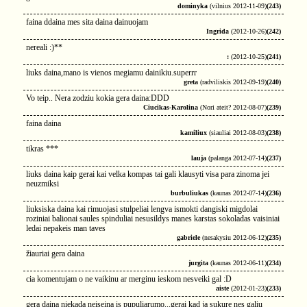
dominyka
(vilnius 2012-11-09)
(243)
faina ddaina mes sita daina dainuojam
Ingrida
(2012-10-26)
(242)
nereali :)**
:
(2012-10-25)
(241)
liuks daina,mano is vienos megiamu dainikiu.superrr
greta
(radviliskis 2012-09-19)
(240)
Vo teip.. Nera zodziu kokia gera daina:DDD
Ciucikas-Karolina
(Nori ateit? 2012-08-07)
(239)
faina daina
kamiliux
(siauliai 2012-08-03)
(238)
tikras ***
lauja
(palanga 2012-07-14)
(237)
liuks daina kaip gerai kai velka kompas tai gali klausyti visa para zinoma jei
neuzmiksi
burbuliukas
(kaunas 2012-07-14)
(236)
liuksiska daina kai rimuojasi stulpeliai lengva ismokti dangiski migdolai
roziniai balionai saules spinduliai nesusildys manes karstas sokoladas vaisiniai
ledai nepakeis man taves
gabriele
(nesakysiu 2012-06-12)
(235)
žiauriai gera daina
jurgita
(kaunas 2012-06-11)
(234)
cia komentujam o ne vaikinu ar merginu ieskom nesveiki gal :D
aiste
(2012-01-23)
(233)
gera daina niekada neiseina is pupuliarumo...gerai kad ja sukure nes galiu