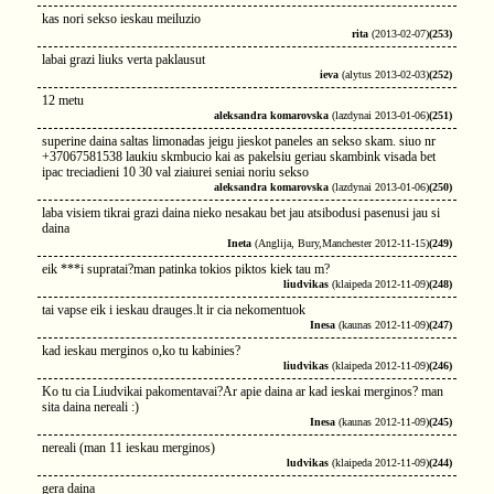
kas nori sekso ieskau meiluzio
rita
(2013-02-07)
(253)
labai grazi liuks verta paklausut
ieva
(alytus 2013-02-03)
(252)
12 metu
aleksandra komarovska
(lazdynai 2013-01-06)
(251)
superine daina saltas limonadas jeigu jieskot paneles an sekso skam. siuo nr
+37067581538 laukiu skmbucio kai as pakelsiu geriau skambink visada bet
ipac treciadieni 10 30 val ziaiurei seniai noriu sekso
aleksandra komarovska
(lazdynai 2013-01-06)
(250)
laba visiem tikrai grazi daina nieko nesakau bet jau atsibodusi pasenusi jau si
daina
Ineta
(Anglija, Bury,Manchester 2012-11-15)
(249)
eik ***i supratai?man patinka tokios piktos kiek tau m?
liudvikas
(klaipeda 2012-11-09)
(248)
tai vapse eik i ieskau drauges.lt ir cia nekomentuok
Inesa
(kaunas 2012-11-09)
(247)
kad ieskau merginos o,ko tu kabinies?
liudvikas
(klaipeda 2012-11-09)
(246)
Ko tu cia Liudvikai pakomentavai?Ar apie daina ar kad ieskai merginos? man
sita daina nereali :)
Inesa
(kaunas 2012-11-09)
(245)
nereali (man 11 ieskau merginos)
ludvikas
(klaipeda 2012-11-09)
(244)
gera daina