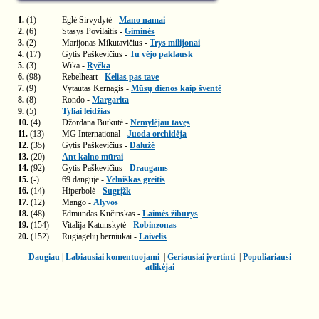
1.
(1)
Eglė Sirvydytė -
Mano namai
2.
(6)
Stasys Povilaitis -
Giminės
3.
(2)
Marijonas Mikutavičius -
Trys milijonai
4.
(17)
Gytis Paškevičius -
Tu vėjo paklausk
5.
(3)
Wika -
Ryčka
6.
(98)
Rebelheart -
Kelias pas tave
7.
(9)
Vytautas Kernagis -
Mūsų dienos kaip šventė
8.
(8)
Rondo -
Margarita
9.
(5)
Tyliai leidžias
10.
(4)
Džordana Butkutė -
Nemylėjau tavęs
11.
(13)
MG International -
Juoda orchidėja
12.
(35)
Gytis Paškevičius -
Dalužė
13.
(20)
Ant kalno mūrai
14.
(92)
Gytis Paškevičius -
Draugams
15.
(-)
69 danguje -
Velniškas greitis
16.
(14)
Hiperbolė -
Sugrįžk
17.
(12)
Mango -
Alyvos
18.
(48)
Edmundas Kučinskas -
Laimės žiburys
19.
(154)
Vitalija Katunskytė -
Robinzonas
20.
(152)
Rugiagėlių berniukai -
Laivelis
Daugiau
|
Labiausiai komentuojami
|
Geriausiai įvertinti
|
Populiariausi
atlikėjai