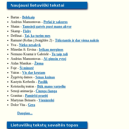
▪
Bartas -
Belekaip
▪
Andrius Mamontovas -
Perlai ir sakuros
▪
Shatas -
Tamsioji gatvės pusė mano akyse
▪
Skamp -
Fishy
▪
Delfinai -
Tai, ką turim mes
▪
Ramunė (Kelias į žvaigždes 2) -
Tūkstantis ir dar viena naktis
▪
Yva -
Nieko nesakyk
▪
Minedas ft. Ervina -
Ieškau merginos
▪
Nemuno Krantai ir Gabrielė -
Tu taip toli
▪
Andrius Mamontovas -
Aš gimsiu rytoj
▪
Aidas Manikas -
Žiema
▪
Foje -
Ši minutė
▪
Vairas -
Vis dar krutam
▪
Žygeivių dainos -
Senas kuinas
▪
Kastytis Kerbedis -
Pasilik
▪
Keistuolių teatras -
Būk mano varpeliu
▪
Senoji animacija -
Čiunga čianga
▪
Granitaz -
Pamiršti praeitį
▪
Martynas Beinaris -
Vienintelei
▪
Dolce Vita -
Gera
Daugiau...