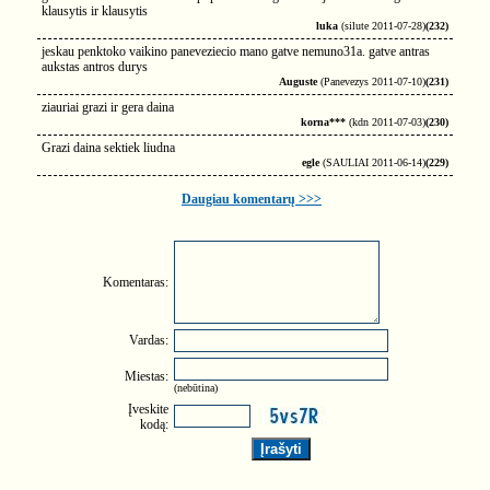
klausytis ir klausytis
luka
(silute 2011-07-28)
(232)
jeskau penktoko vaikino paneveziecio mano gatve nemuno31a. gatve antras
aukstas antros durys
Auguste
(Panevezys 2011-07-10)
(231)
ziauriai grazi ir gera daina
korna***
(kdn 2011-07-03)
(230)
Grazi daina sektiek liudna
egle
(SAULIAI 2011-06-14)
(229)
Daugiau komentarų >>>
Komentaras:
Vardas:
Miestas:
(nebūtina)
Įveskite
kodą: