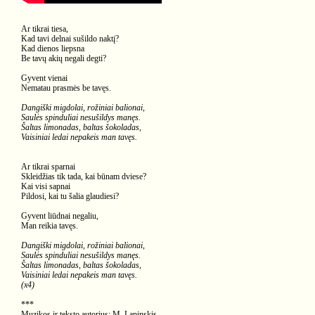
Ar tikrai tiesa,
Kad tavi delnai sušildo naktį?
Kad dienos liepsna
Be tavų akių negali degti?
Gyvent vienai
Nematau prasmės be tavęs.
Dangiški migdolai, rožiniai balionai,
Saulės spinduliai nesušildys manęs.
Šaltas limonadas, baltas šokoladas,
Vaisiniai ledai nepakeis man tavęs.
Ar tikrai sparnai
Skleidžias tik tada, kai būnam dviese?
Kai visi sapnai
Pildosi, kai tu šalia glaudiesi?
Gyvent liūdnai negaliu,
Man reikia tavęs.
Dangiški migdolai, rožiniai balionai,
Saulės spinduliai nesušildys manęs.
Šaltas limonadas, baltas šokoladas,
Vaisiniai ledai nepakeis man tavęs.
(x4)
***
Muzikos ir teksto autorius: M. Lapinskis