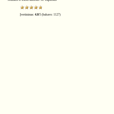
Įvertinimas:
4.8
/
5
(balsavo:
1127
)