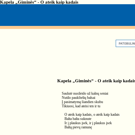
Kapela „Giminės“ - O ateik kaip kadais
Kapela „Giminės“ - O ateik kaip kadai
Saulutė nusileido už kalnų seniai
Nutilo paukštelių balsai
Į pasimatymą šiandien skubu
Tikiuosi, kad ateisi ten ir tu
O ateik kaip kadais, o ateik kaip kadais
Balta balta suknute
Ir į plaukus įsek, ir į plaukus įsek
Baltą pievų ramunę