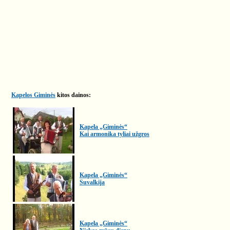
Kapelos Giminės
kitos dainos:
Kapela „Giminės“
Kai armonika tyliai užgros
Kapela „Giminės“
Suvalkija
Kapela „Giminės“