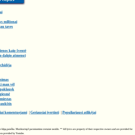
ai
ys milijonai
au tavęs
enos kaip šventė
vo dalgio ašmenų)
chidėja
enimas
ki man vėl
 paklausk
 giesmė
miestas
paukštis
iai komentuojami
|
Geriausiai įvertinti
|
Populiariausi atlikėjai
ube klipų paieška. Muzikos/mp3 parsisiuntimo svetainė nesiūlo. ** All lyrics are property of their respective owners and are provided for
deos provided by Youtube.