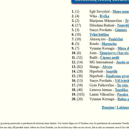
1.
(1)
Eglė Sirvydytė -
Mano nam
2.
(4)
Wika -
Ryčka
3.
(2)
Marijonas Mikutavičius -
Tr
4.
(17)
Džordana Butkutė -
Nemylėj
5.
(3)
Stasys Povilaitis -
Giminės
6.
(16)
Tyliai leidžias
7.
(10)
Aktorių trio -
Paukščiai
8.
(5)
Rondo -
Margarita
9.
(7)
Vytautas Kernagis -
Mūsų di
10.
(6)
Jonis -
Šienpjovys (Ant tė
11.
(32)
Radži -
Čigono meilė
12.
(14)
MG International -
Juoda or
13.
(82)
Mango -
Alyvos
14.
(28)
Hiperbolė -
Sugrįžk
15.
(39)
Hiperbolė -
Išgalvotas gyv
16.
(13)
Stasys Povilaitis -
Vėl švies
17.
(18)
Gytis Paškevičius -
Tu vėjo
18.
(40)
Lietuvos himnas -
Tautiška
19.
(103)
Laimis Vilkončius -
Pasakų 
20.
(20)
Vytautas Kernagis -
Baltas 
Daugiau
|
Labiaus
ra jų autorių nuosavybė ir pateikiami tik informaciniais tikslais. Visi vaizdo klipai yra iš Youtube.com, čia pateikiama tik automatinė Yout
ive use only. All possible music videos are from Youtube, we do not host any video on our server, this is only an automatic search for vi