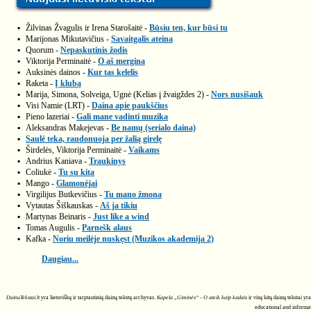
▪
Žilvinas Žvagulis ir Irena Starošaitė -
Būsiu ten, kur būsi tu
▪
Marijonas Mikutavičius -
Savaitgalis ateina
▪
Quorum -
Nepaskutinis žodis
▪
Viktorija Perminaitė -
O aš mergina
▪
Auksinės dainos -
Kur tas kelelis
▪
Raketa -
Į klubą
▪
Marija, Simona, Solveiga, Ugnė (Kelias į žvaigždes 2) -
Nors nusišauk
▪
Visi Namie (LRT) -
Daina apie paukščius
▪
Pieno lazeriai -
Gali mane vadinti muzika
▪
Aleksandras Makejevas -
Be namų (serialo daina)
▪
Saulė teka, raudonuoja per žalią girelę
▪
Širdelės, Viktorija Perminaitė -
Vaikams
▪
Andrius Kaniava -
Traukinys
▪
Coliukė -
Tu su kita
▪
Mango -
Glamonėjai
▪
Virgilijus Butkevičius -
Tu mano žmona
▪
Vytautas Šiškauskas -
Aš ja tikiu
▪
Martynas Beinaris -
Just like a wind
▪
Tomas Augulis -
Parnešk alaus
▪
Kafka -
Noriu meilėje nuskęst (Muzikos akademija 2)
Daugiau...
DainuTekstai.lt
yra lietuviškų ir tarptautinių dainų tekstų archyvas.
Kapela „Giminės“ - O ateik kaip kadais
ir visų kitų dainų tekstai y
educational and informat