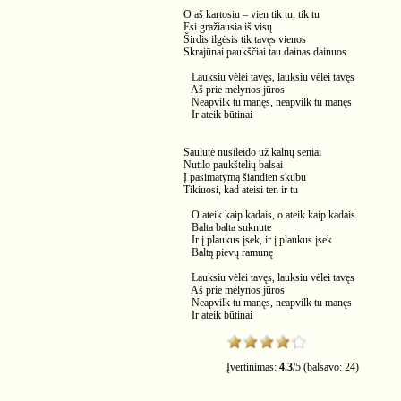
O aš kartosiu – vien tik tu, tik tu
Esi gražiausia iš visų
Širdis ilgėsis tik tavęs vienos
Skrajūnai paukščiai tau dainas dainuos
Lauksiu vėlei tavęs, lauksiu vėlei tavęs
Aš prie mėlynos jūros
Neapvilk tu manęs, neapvilk tu manęs
Ir ateik būtinai
Saulutė nusileido už kalnų seniai
Nutilo paukštelių balsai
Į pasimatymą šiandien skubu
Tikiuosi, kad ateisi ten ir tu
O ateik kaip kadais, o ateik kaip kadais
Balta balta suknute
Ir į plaukus įsek, ir į plaukus įsek
Baltą pievų ramunę
Lauksiu vėlei tavęs, lauksiu vėlei tavęs
Aš prie mėlynos jūros
Neapvilk tu manęs, neapvilk tu manęs
Ir ateik būtinai
Įvertinimas:
4.3
/
5
(balsavo:
24
)