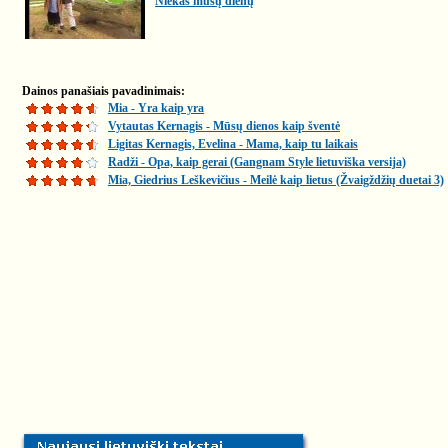
Niekas mūsų dienų
Dainos panašiais pavadinimais:
Mia - Yra kaip yra
Vytautas Kernagis - Mūsų dienos kaip šventė
Ligitas Kernagis, Evelina - Mama, kaip tu laikais
Radži - Opa, kaip gerai (Gangnam Style lietuviška versija)
Mia, Giedrius Leškevičius - Meilė kaip lietus (Žvaigždžių duetai 3)