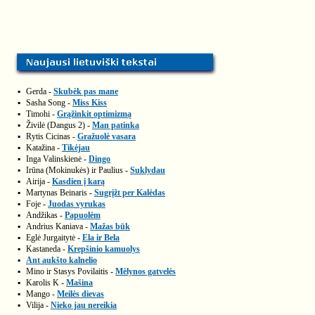
▪
Gerda -
Skubėk pas mane
▪
Sasha Song -
Miss Kiss
▪
Timohi -
Grąžinkit optimizmą
▪
Živilė (Dangus 2) -
Man patinka
▪
Rytis Cicinas -
Gražuolė vasara
▪
Katažina -
Tikėjau
▪
Inga Valinskienė -
Dingo
▪
Irūna (Mokinukės) ir Paulius -
Suklydau
▪
Airija -
Kasdien į karą
▪
Martynas Beinaris -
Sugrįžt per Kalėdas
▪
Foje -
Juodas vyrukas
▪
Andžikas -
Papuolėm
▪
Andrius Kaniava -
Mažas būk
▪
Eglė Jurgaitytė -
Ela ir Bela
▪
Kastaneda -
Krepšinio kamuolys
▪
Ant aukšto kalnelio
▪
Mino ir Stasys Povilaitis -
Mėlynos gatvelės
▪
Karolis K -
Mašina
▪
Mango -
Meilės dievas
▪
Vilija -
Nieko jau nereikia