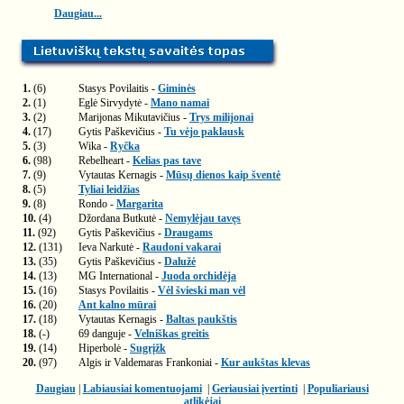
Daugiau...
1.
(6)
Stasys Povilaitis -
Giminės
2.
(1)
Eglė Sirvydytė -
Mano namai
3.
(2)
Marijonas Mikutavičius -
Trys milijonai
4.
(17)
Gytis Paškevičius -
Tu vėjo paklausk
5.
(3)
Wika -
Ryčka
6.
(98)
Rebelheart -
Kelias pas tave
7.
(9)
Vytautas Kernagis -
Mūsų dienos kaip šventė
8.
(5)
Tyliai leidžias
9.
(8)
Rondo -
Margarita
10.
(4)
Džordana Butkutė -
Nemylėjau tavęs
11.
(92)
Gytis Paškevičius -
Draugams
12.
(131)
Ieva Narkutė -
Raudoni vakarai
13.
(35)
Gytis Paškevičius -
Dalužė
14.
(13)
MG International -
Juoda orchidėja
15.
(16)
Stasys Povilaitis -
Vėl švieski man vėl
16.
(20)
Ant kalno mūrai
17.
(18)
Vytautas Kernagis -
Baltas paukštis
18.
(-)
69 danguje -
Velniškas greitis
19.
(14)
Hiperbolė -
Sugrįžk
20.
(97)
Algis ir Valdemaras Frankoniai -
Kur aukštas klevas
Daugiau
|
Labiausiai komentuojami
|
Geriausiai įvertinti
|
Populiariausi
atlikėjai