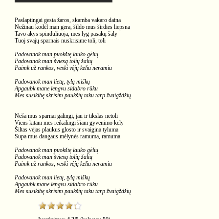
Paslaptingai gesta žaros, skamba vakaro daina
Nežinau kodėl man gera, šildo mus širdies liepsna
Tavo akys spinduliuoja, mes lyg pasakų šaly
Tuoj svajų sparnais nuskrisime toli, toli
Padovanok man puokštę lauko gėlių
Padovanok man šviesą tolių žalių
Paimk už rankos, veski vėjų keliu neramiu
Padovanok man lietų, tylą miškų
Apgaubk mane lengvu sidabro rūku
Mes susikibę skrisim paukšių taku tarp žvaigždžių
Neša mus sparnai galingi, jau ir tikslas netoli
Viens kitam mes reikalingi šiam gyvenimo kely
Šiltas vėjas plaukus glosto ir svaigina tyluma
Supa mus dangaus mėlynės ramuma, ramuma
Padovanok man puokštę lauko gėlių
Padovanok man šviesą tolių žalių
Paimk už rankos, veski vėjų keliu neramiu
Padovanok man lietų, tylą miškų
Apgaubk mane lengvu sidabro rūku
Mes susikibę skrisim paukšių taku tarp žvaigždžių