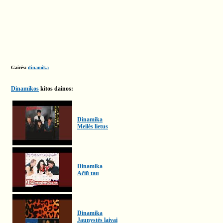
Gairės:
dinamika
Dinamikos
kitos dainos:
Dinamika
Meilės lietus
Dinamika
Ačiū tau
Dinamika
Jaunystės laivai