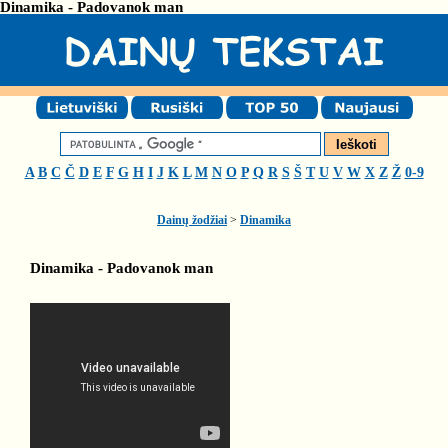
Dinamika - Padovanok man
A
B
C
Č
D
E
F
G
H
I
J
K
L
M
N
O
P
Q
R
S
Š
T
U
V
W
X
Z
Ž
0-9
Dainų žodžiai
>
Dinamika
Dinamika - Padovanok man