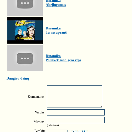
Dinamika
Abejingumas
Dinamika
Tu nesupranti
Dinamika
Palinkėk man gero vėjo
Daugiau dainų
Komentaras:
Vardas:
Miestas:
(nebūtina)
Įveskite