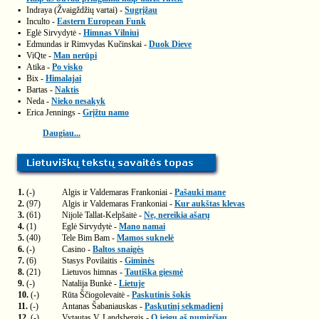
▪
Indraya (Žvaigždžių vartai) -
Sugrįžau
▪
Inculto -
Eastern European Funk
▪
Eglė Sirvydytė -
Himnas Vilniui
▪
Edmundas ir Rimvydas Kučinskai -
Duok Dieve
▪
ViQte -
Man nerūpi
▪
Atika -
Po visko
▪
Bix -
Himalajai
▪
Bartas -
Naktis
▪
Neda -
Nieko nesakyk
▪
Erica Jennings -
Grįžtu namo
Daugiau...
1.
(-)
Algis ir Valdemaras Frankoniai -
Pašauki mane
2.
(97)
Algis ir Valdemaras Frankoniai -
Kur aukštas klevas
3.
(61)
Nijolė Tallat-Kelpšaitė -
Ne, nereikia ašarų
4.
(1)
Eglė Sirvydytė -
Mano namai
5.
(40)
Tele Bim Bam -
Mamos suknelė
6.
(-)
Casino -
Baltos snaigės
7.
(6)
Stasys Povilaitis -
Giminės
8.
(21)
Lietuvos himnas -
Tautiška giesmė
9.
(-)
Natalija Bunkė -
Lietuje
10.
(-)
Rūta Ščiogolevaitė -
Paskutinis šokis
11.
(-)
Antanas Šabaniauskas -
Paskutinį sekmadienį
12.
(-)
Vytautas V. Landsbergis -
O jeigu aš numirčiau