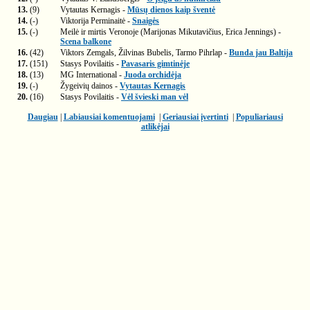
13.
(9)
Vytautas Kernagis -
Mūsų dienos kaip šventė
14.
(-)
Viktorija Perminaitė -
Snaigės
15.
(-)
Meilė ir mirtis Veronoje (Marijonas Mikutavičius, Erica Jennings) -
Scena balkone
16.
(42)
Viktors Zemgals, Žilvinas Bubelis, Tarmo Pihrlap -
Bunda jau Baltija
17.
(151)
Stasys Povilaitis -
Pavasaris gimtinėje
18.
(13)
MG International -
Juoda orchidėja
19.
(-)
Žygeivių dainos -
Vytautas Kernagis
20.
(16)
Stasys Povilaitis -
Vėl švieski man vėl
Daugiau
|
Labiausiai komentuojami
|
Geriausiai įvertinti
|
Populiariausi
atlikėjai