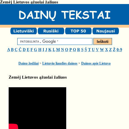
Žemėj Lietuvos ąžuolai žaliuos
A
B
C
Č
D
E
F
G
H
I
J
K
L
M
N
O
P
Q
R
S
Š
T
U
V
W
X
Z
Ž
0-9
Dainų žodžiai
>
Lietuvių liaudies dainos
>
Dainos apie Lietuvą
Žemėj Lietuvos ąžuolai žaliuos