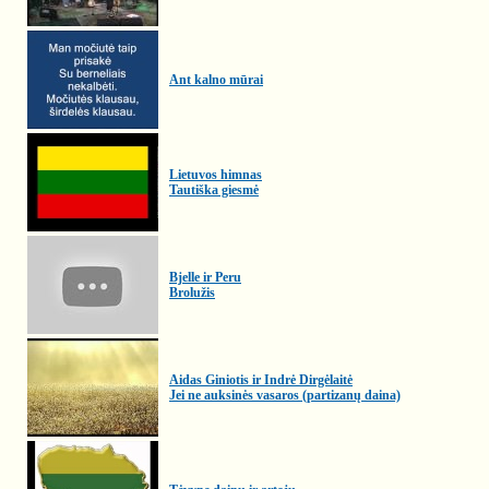
Ant kalno mūrai
Lietuvos himnas
Tautiška giesmė
Bjelle ir Peru
Brolužis
Aidas Giniotis ir Indrė Dirgėlaitė
Jei ne auksinės vasaros (partizanų daina)