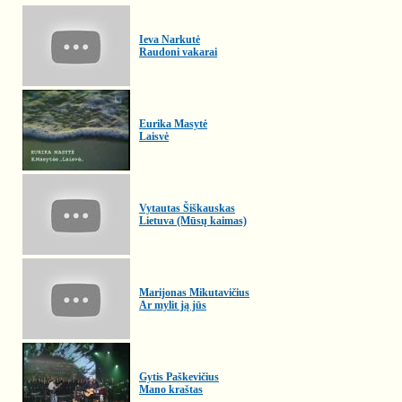
Ieva Narkutė
Raudoni vakarai
Eurika Masytė
Laisvė
Vytautas Šiškauskas
Lietuva (Mūsų kaimas)
Marijonas Mikutavičius
Ar mylit ją jūs
Gytis Paškevičius
Mano kraštas