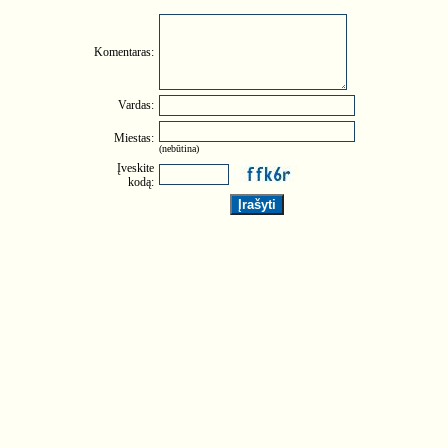
Komentaras:
Vardas:
Miestas:
(nebūtina)
Įveskite
kodą: