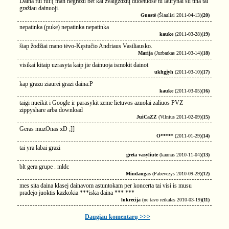
Daina fui fui:( man negražu bet kai žvaigždžių duoetuose tu laurynai su tina tai
gražiau dainuoji.
Guostė
(Šiauliai 2011-04-13)
(20)
nepatinka (puke) nepatinka nepatinka
kauke
(2011-03-28)
(19)
šiap žodžiai mano tėvo-Kęstučio Andriaus Vasiliausko.
Marija
(Jurbarkas 2011-03-14)
(18)
visikai kitaip uzrasyta kaip jie dainuoja ismokit dainot
ukhgjyh
(2011-03-10)
(17)
kap grazu ziaurei grazi daina:P
kauke
(2011-03-05)
(16)
taigi nueikit i Google ir parasykit zeme lietuvos azuolai zaliuos PVZ
zippyshare arba download
JuiCaZZ
(Vilnius 2011-02-09)
(15)
Geras muzOnas xD ;]]
O*****
(2011-01-29)
(14)
tai yra labai grazi
greta vasyliute
(kaunas 2010-11-04)
(13)
blt gera grupe . mldc
Mindaugas
(Pabevezys 2010-09-29)
(12)
mes sita daina klasej dainavom astuntokam per koncerta tai visi is musu
pradejo juoktis kazkokia ***iska daina *** ***
lukrecija
(ne tavo reikalas 2010-03-19)
(11)
Daugiau komentarų >>>