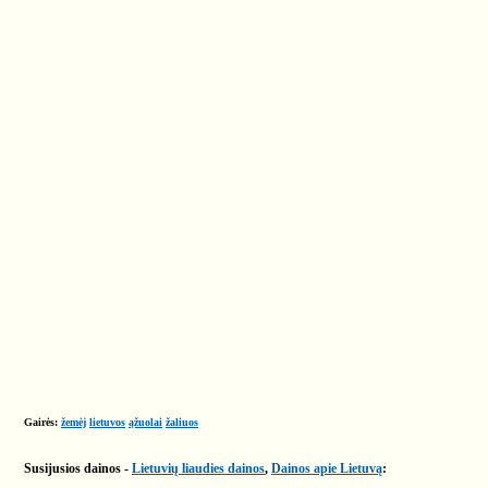
Gairės:
žemėj
lietuvos
ąžuolai
žaliuos
Susijusios dainos -
Lietuvių liaudies dainos
,
Dainos apie Lietuvą
: