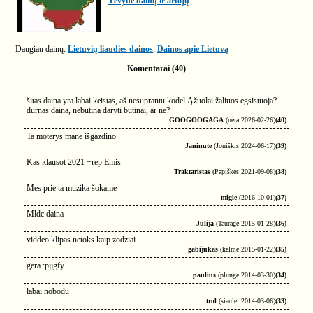
Tėvyne dainų ir artojų
Daugiau dainų:
Lietuvių liaudies dainos
,
Dainos apie Lietuvą
Komentarai (40)
šitas daina yra labai keistas, aš nesuprantu kodel Ąžuolai žaliuos egsistuoja?
durnas daina, nebutina daryti būtinai, ar ne?
GOOGOOGAGA
(nėra 2026-02-26)
(40)
Ta moterys mane išgazdino
Janinute
(Joniškis 2024-06-17)
(39)
Kas klausot 2021 +rep Emis
Traktaristas
(Papiškės 2021-09-08)
(38)
Mes prie ta muzika šokame
migle
(2016-10-01)
(37)
Mldc daina
Julija
(Tauragė 2015-01-28)
(36)
viddeo klipas netoks kaip zodziai
gabijukas
(kelme 2015-01-22)
(35)
gera :pjjgfy
paulius
(plunge 2014-03-30)
(34)
labai nobodu
trol
(siaulei 2014-03-06)
(33)