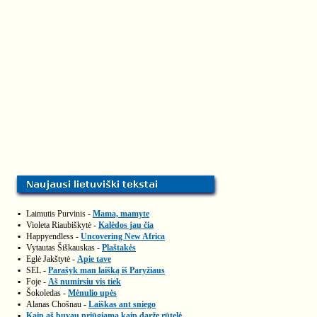
▪
Laimutis Purvinis -
Mama, mamyte
▪
Violeta Riaubiškytė -
Kalėdos jau čia
▪
Happyendless -
Uncovering New Africa
▪
Vytautas Šiškauskas -
Plaštakės
▪
Eglė Jakštytė -
Apie tave
▪
SEL -
Parašyk man laišką iš Paryžiaus
▪
Foje -
Aš numirsiu vis tiek
▪
Šokoledas -
Mėnulio upės
▪
Alanas Chošnau -
Laiškas ant sniego
▪
Kaip aš buvau priūgiama kaip darže rūtelė