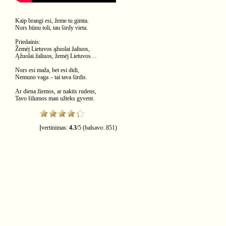
Kaip brangi esi, žeme tu gimta.
Nors būnu toli, tau širdy vieta.
Priedainis:
Žemėj Lietuvos ąžuolai žaliuos,
Ąžuolai žaliuos, žemėj Lietuvos…
Nors esi maža, bet esi didi,
Nemuno vaga – tai tava širdis.
Ar diena žiemos, ar naktis rudens,
Tavo šilumos man užteks gyvent.
Įvertinimas:
4.3
/
5
(balsavo:
851
)