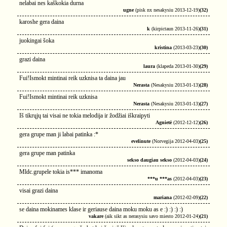
nelabai nes kaškokia durna
ugne
(pisk nx nesakysiu 2013-12-19)
(32)
karoshe gera daina
k
(kirpictaun 2013-11-26)
(31)
juokingai šoka
kristina
(2013-03-23)
(30)
grazi daina
laura
(klapeda 2013-01-30)
(29)
Fui!Ismokt mintinai reik uzknisa ta daina jau
Nerasta
(Nesakysiu 2013-01-13)
(28)
Fui!Ismokt mintinai reik uzknisa
Nerasta
(Nesakysiu 2013-01-13)
(27)
Iš tikrųjų tai visai ne tokia melodija ir žodžiai iškraipyti
Agnietė
(2012-12-12)
(26)
gera grupe man ji labai patinka :*
evelinute
(Norvegija 2012-04-03)
(25)
gera grupe man patinka
sekso daugiau sekso
(2012-04-03)
(24)
Mldc.grupele tokia is*** imanoma
***u ***as
(2012-04-03)
(23)
visai grazi daina
mariana
(2012-02-09)
(22)
se daina mokinames klase ir geriause daina moku moku as e :) :) :) :)
vakare
(aik sikt as nerasysiu savo miesto 2012-01-24)
(21)