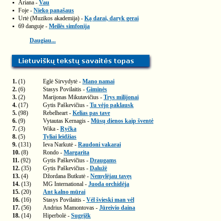
▪
Ariana -
Vau
▪
Foje -
Nieko panašaus
▪
Urtė (Muzikos akademija) -
Ką darai, daryk gerai
▪
69 danguje -
Meilės simfonija
Daugiau...
1.
(1)
Eglė Sirvydytė -
Mano namai
2.
(6)
Stasys Povilaitis -
Giminės
3.
(2)
Marijonas Mikutavičius -
Trys milijonai
4.
(17)
Gytis Paškevičius -
Tu vėjo paklausk
5.
(98)
Rebelheart -
Kelias pas tave
6.
(9)
Vytautas Kernagis -
Mūsų dienos kaip šventė
7.
(3)
Wika -
Ryčka
8.
(5)
Tyliai leidžias
9.
(131)
Ieva Narkutė -
Raudoni vakarai
10.
(8)
Rondo -
Margarita
11.
(92)
Gytis Paškevičius -
Draugams
12.
(35)
Gytis Paškevičius -
Dalužė
13.
(4)
Džordana Butkutė -
Nemylėjau tavęs
14.
(13)
MG International -
Juoda orchidėja
15.
(20)
Ant kalno mūrai
16.
(16)
Stasys Povilaitis -
Vėl švieski man vėl
17.
(56)
Andrius Mamontovas -
Jūreivio daina
18.
(14)
Hiperbolė -
Sugrįžk