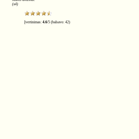
(x4)
Įvertinimas:
4.6
/
5
(balsavo:
42
)