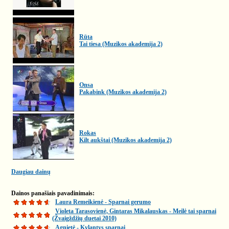
Rūta
Tai tiesa (Muzikos akademija 2)
Onsa
Pakabink (Muzikos akademija 2)
Rokas
Kilt aukštai (Muzikos akademija 2)
Daugiau dainų
Dainos panašiais pavadinimais:
Laura Remeikienė - Sparnai gerumo
Violeta Tarasovienė, Gintaras Mikalauskas - Meilė tai sparnai
(Žvaigždžių duetai 2010)
Agnietė - Kylantys sparnai