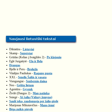
▪
Diktatūra -
Lietuviai
▪
Skamp -
Superstar
▪
Grūdas (Kelias į žvaigždes 2) -
Po klajonių
▪
Eglė Jurgaitytė -
Ela ir Bela
▪
Draugas
▪
Bjelle ir Peru -
Brolužis
▪
Vitalijus Pauliukas -
Raganų puota
▪
XXL -
Senelis Šaltis ir vasara
▪
Viengungiai -
Senbernio daina
▪
Neo -
Grįžtu lietum
▪
Agentūra -
Gyvenk
▪
Živilė (Dangus 2) -
Man patinka
▪
Sniegė -
Aš šalia (Vidury žemyno)
▪
Saulė teka, raudonuoja per žalią girelę
▪
Marijonas Mikutavičius -
Mano žemė
▪
Bėga zuikis pievele