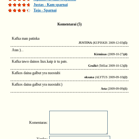
Justas - Kam sparnai
Taja - Sparnai
Komentarai (5)
Kafka man patinka
JUSTINA
(KUPISKIS 2009-12-03)
(5)
Atas:)...
Kirminas
(2009-10-27)
(4)
Kafka tawo dainos liux.kaip ir tu pats.
Gražkė
(Telšiai 2009-10-12)
(3)
Kafkos daina galbut yra nuostabi
oksana
(ALYTUS 2009-09-10)
(2)
Kafkos daina galbut yra nuostabi:)
Asta
(2009-09-09)
(1)
Komentaras: