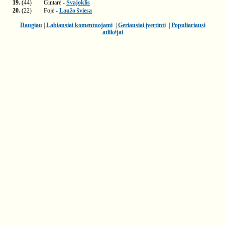
19.
(44)
Gintarė -
Svajoklis
20.
(22)
Fojė -
Laužo šviesa
Daugiau
|
Labiausiai komentuojami
|
Geriausiai įvertinti
|
Populiariausi
atlikėjai