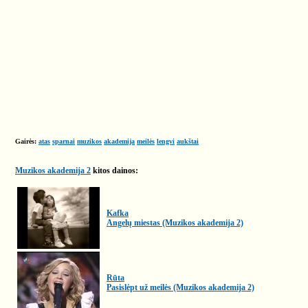
Gairės:
atas
sparnai
muzikos
akademija
meilės
lengvi
aukštai
Muzikos akademija 2
kitos dainos:
Kafka
Angelų miestas (Muzikos akademija 2)
Rūta
Pasislėpt už meilės (Muzikos akademija 2)