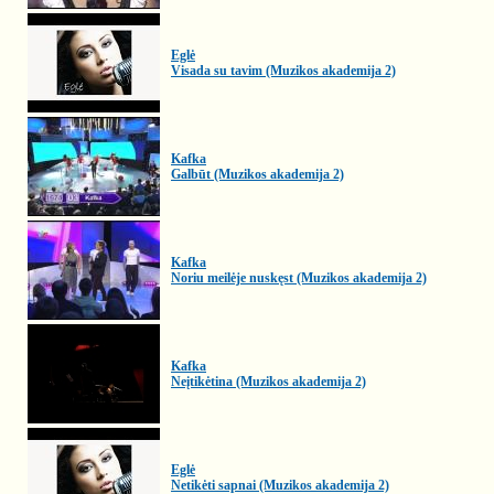
Eglė
Visada su tavim (Muzikos akademija 2)
Kafka
Galbūt (Muzikos akademija 2)
Kafka
Noriu meilėje nuskęst (Muzikos akademija 2)
Kafka
Neįtikėtina (Muzikos akademija 2)
Eglė
Netikėti sapnai (Muzikos akademija 2)