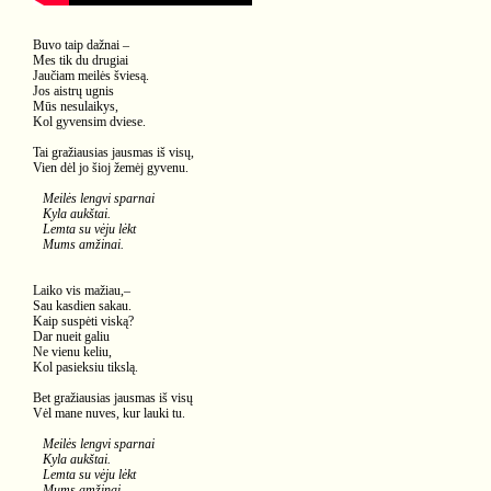
Buvo taip dažnai –
Mes tik du drugiai
Jaučiam meilės šviesą.
Jos aistrų ugnis
Mūs nesulaikys,
Kol gyvensim dviese.
Tai gražiausias jausmas iš visų,
Vien dėl jo šioj žemėj gyvenu.
Meilės lengvi sparnai
Kyla aukštai.
Lemta su vėju lėkt
Mums amžinai.
Laiko vis mažiau,–
Sau kasdien sakau.
Kaip suspėti viską?
Dar nueit galiu
Ne vienu keliu,
Kol pasieksiu tikslą.
Bet gražiausias jausmas iš visų
Vėl mane nuves, kur lauki tu.
Meilės lengvi sparnai
Kyla aukštai.
Lemta su vėju lėkt
Mums amžinai.