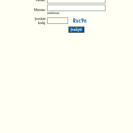
Vardas:
Miestas:
(nebūtina)
Įveskite
kodą: