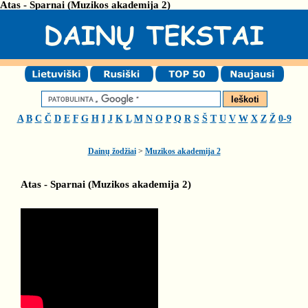
Atas - Sparnai (Muzikos akademija 2)
A
B
C
Č
D
E
F
G
H
I
J
K
L
M
N
O
P
Q
R
S
Š
T
U
V
W
X
Z
Ž
0-9
Dainų žodžiai
>
Muzikos akademija 2
Atas - Sparnai (Muzikos akademija 2)