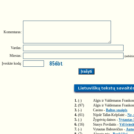
Komentaras:
Vardas:
Miestas:
(nebūtin
Įveskite kodą:
1.
(-)
Algis ir Valdemaras Frankon
2.
(97)
Algis ir Valdemaras Frankon
3.
(-)
Casino -
Baltos snaigės
4.
(61)
Nijolė Tallat-Kelpšaitė -
Ne, 
5.
(-)
Žygeivių dainos -
Vytautas 
6.
(16)
Stasys Povilaitis -
Vėl švies
7.
(-)
Vytautas Babravičius -
Auto