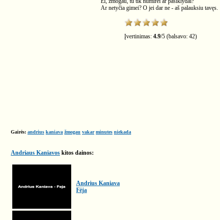
Ei, žmogau, tu tik numirei ar pasiklydai?
Ar netyčia gimei? O jei dar ne - aš palauksiu tavęs.
Įvertinimas:
4.9
/
5
(balsavo:
42
)
Gairės:
andrius
kaniava
žmogau
vakar
minutes
niekada
Andriaus Kaniavos
kitos dainos:
Andrius Kaniava
Fėja