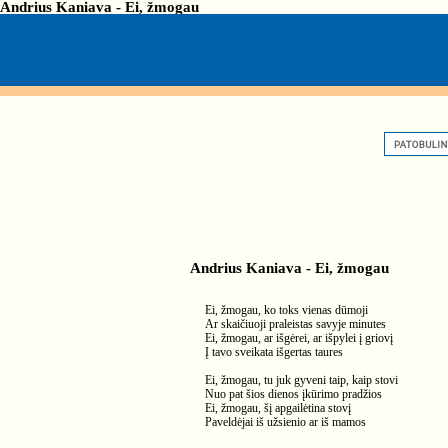
Andrius Kaniava - Ei, žmogau
Andrius Kaniava - Ei, žmogau
Ei, žmogau, ko toks vienas dūmoji
Ar skaičiuoji praleistas savyje minutes
Ei, žmogau, ar išgėrei, ar išpylei į griovį
Į tavo sveikatа išgertas taures
Ei, žmogau, tu juk gyveni taip, kaip stovi
Nuo pat šios dienos įkūrimo pradžios
Ei, žmogau, šį apgailėtinа stovį
Paveldėjai iš užsienio ar iš mamos