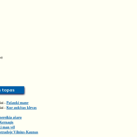
a)
iai -
Pašauki mane
iai -
Kur aukštas klevas
nereikia ašarų
Kernagis
ki man vėl
stradoje Vilnius-Kaunas