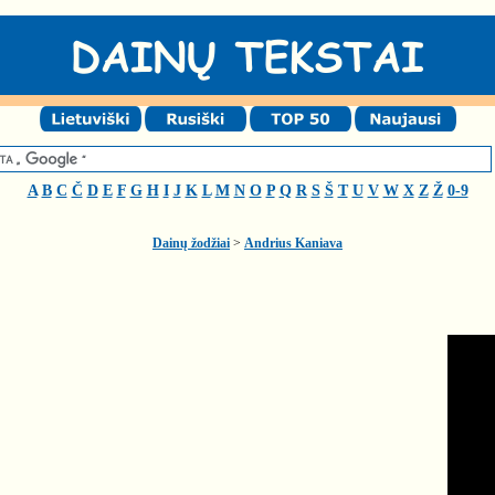
A
B
C
Č
D
E
F
G
H
I
J
K
L
M
N
O
P
Q
R
S
Š
T
U
V
W
X
Z
Ž
0-9
Dainų žodžiai
>
Andrius Kaniava