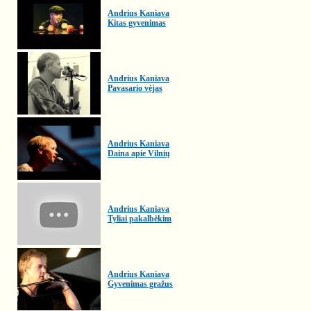
Andrius Kaniava
Kitas gyvenimas
Andrius Kaniava
Pavasario vėjas
Andrius Kaniava
Daina apie Vilnių
Andrius Kaniava
Tyliai pakalbėkim
Andrius Kaniava
Gyvenimas gražus