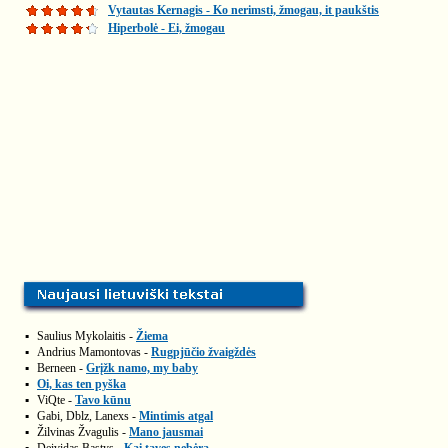
Vytautas Kernagis - Ko nerimsti, žmogau, it paukštis
Hiperbolė - Ei, žmogau
▪
Saulius Mykolaitis -
Žiema
▪
Andrius Mamontovas -
Rugpjūčio žvaigždės
▪
Berneen -
Grįžk namo, my baby
▪
Oi, kas ten pyška
▪
ViQte -
Tavo kūnu
▪
Gabi, Dblz, Lanexs -
Mintimis atgal
▪
Žilvinas Žvagulis -
Mano jausmai