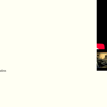
aušros