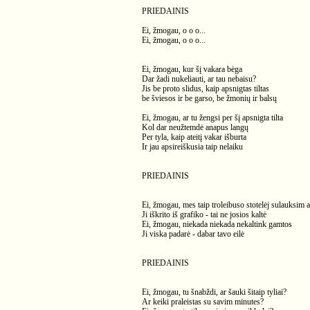
PRIEDAINIS
Ei, žmogau, o o o...
Ei, žmogau, o o o...
Ei, žmogau, kur šį vakarа bėga
Dar žadi nukeliauti, ar tau nebaisu?
Jis be proto slidus, kaip apsnigtas tiltas
be šviesos ir be garso, be žmonių ir balsų
Ei, žmogau, ar tu žengsi per šį apsnigtа tiltа
Kol dar neužtemdė anapus langų
Per tylа, kaip ateitį vakar išburtа
Ir jau apsireiškusiа taip nelaiku
PRIEDAINIS
Ei, žmogau, mes taip troleibuso stotelėj sulauksim 
Ji iškrito iš grafiko - tai ne josios kaltė
Ei, žmogau, niekada niekada nekaltink gamtos
Ji viskа padarė - dabar tavo eilė
PRIEDAINIS
Ei, žmogau, tu šnabždi, ar šauki šitaip tyliai?
Ar keiki praleistas su savim minutes?