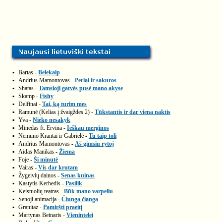
▪
Bartas -
Belekaip
▪
Andrius Mamontovas -
Perlai ir sakuros
▪
Shatas -
Tamsioji gatvės pusė mano akyse
▪
Skamp -
Fishy
▪
Delfinai -
Tai, ką turim mes
▪
Ramunė (Kelias į žvaigždes 2) -
Tūkstantis ir dar viena naktis
▪
Yva -
Nieko nesakyk
▪
Minedas ft. Ervina -
Ieškau merginos
▪
Nemuno Krantai ir Gabrielė -
Tu taip toli
▪
Andrius Mamontovas -
Aš gimsiu rytoj
▪
Aidas Manikas -
Žiema
▪
Foje -
Ši minutė
▪
Vairas -
Vis dar krutam
▪
Žygeivių dainos -
Senas kuinas
▪
Kastytis Kerbedis -
Pasilik
▪
Keistuolių teatras -
Būk mano varpeliu
▪
Senoji animacija -
Čiunga čianga
▪
Granitaz -
Pamiršti praeitį
▪
Martynas Beinaris -
Vienintelei