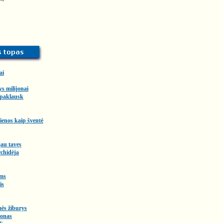
ai
ys milijonai
 paklausk
enos kaip šventė
au tavęs
chidėja
ms
is
ės žiburys
onas