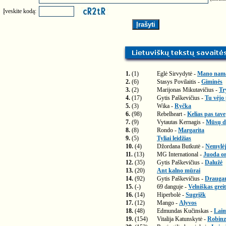
Įveskite kodą:
1.
(1)
Eglė Sirvydytė -
Mano nam
2.
(6)
Stasys Povilaitis -
Giminės
3.
(2)
Marijonas Mikutavičius -
Tr
4.
(17)
Gytis Paškevičius -
Tu vėjo
5.
(3)
Wika -
Ryčka
6.
(98)
Rebelheart -
Kelias pas tave
7.
(9)
Vytautas Kernagis -
Mūsų di
8.
(8)
Rondo -
Margarita
9.
(5)
Tyliai leidžias
10.
(4)
Džordana Butkutė -
Nemylėj
11.
(13)
MG International -
Juoda or
12.
(35)
Gytis Paškevičius -
Dalužė
13.
(20)
Ant kalno mūrai
14.
(92)
Gytis Paškevičius -
Drauga
15.
(-)
69 danguje -
Velniškas greit
16.
(14)
Hiperbolė -
Sugrįžk
17.
(12)
Mango -
Alyvos
18.
(48)
Edmundas Kučinskas -
Laim
19.
(154)
Vitalija Katunskytė -
Robinz