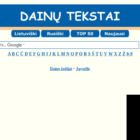
A
B
C
Č
D
E
F
G
H
I
J
K
L
M
N
O
P
Q
R
S
Š
T
U
V
W
X
Z
Ž
0-9
Dainų žodžiai
>
Apynėlis
s