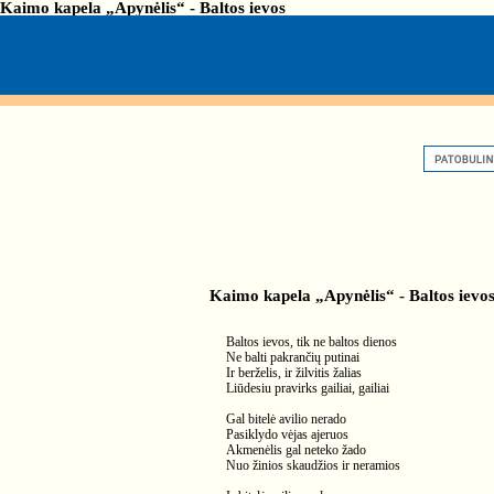
Kaimo kapela „Apynėlis“ - Baltos ievos
Kaimo kapela „Apynėlis“ - Baltos ievo
Baltos ievos, tik ne baltos dienos
Ne balti pakrančių putinai
Ir berželis, ir žilvitis žalias
Liūdesiu pravirks gailiai, gailiai
Gal bitelė avilio nerado
Pasiklydo vėjas ajeruos
Akmenėlis gal neteko žado
Nuo žinios skaudžios ir neramios