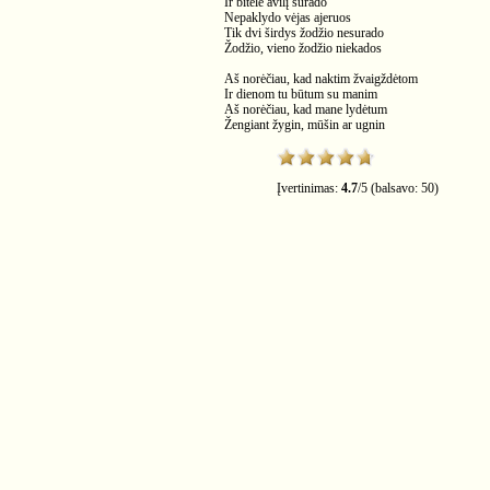
Ir bitelė avilį surado
Nepaklydo vėjas ajeruos
Tik dvi širdys žodžio nesurado
Žodžio, vieno žodžio niekados
Aš norėčiau, kad naktim žvaigždėtom
Ir dienom tu būtum su manim
Aš norėčiau, kad mane lydėtum
Žengiant žygin, mūšin ar ugnin
Įvertinimas:
4.7
/
5
(balsavo:
50
)