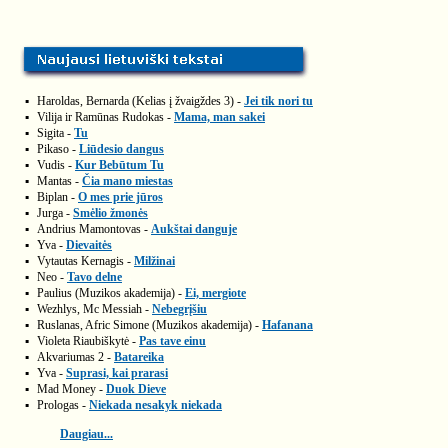
▪
Haroldas, Bernarda (Kelias į žvaigždes 3) -
Jei tik nori tu
▪
Vilija ir Ramūnas Rudokas -
Mama, man sakei
▪
Sigita -
Tu
▪
Pikaso -
Liūdesio dangus
▪
Vudis -
Kur Bebūtum Tu
▪
Mantas -
Čia mano miestas
▪
Biplan -
O mes prie jūros
▪
Jurga -
Smėlio žmonės
▪
Andrius Mamontovas -
Aukštai danguje
▪
Yva -
Dievaitės
▪
Vytautas Kernagis -
Milžinai
▪
Neo -
Tavo delne
▪
Paulius (Muzikos akademija) -
Ei, mergiote
▪
Wezhlys, Mc Messiah -
Nebegrįšiu
▪
Ruslanas, Afric Simone (Muzikos akademija) -
Hafanana
▪
Violeta Riaubiškytė -
Pas tave einu
▪
Akvariumas 2 -
Batareika
▪
Yva -
Suprasi, kai prarasi
▪
Mad Money -
Duok Dieve
▪
Prologas -
Niekada nesakyk niekada
Daugiau...