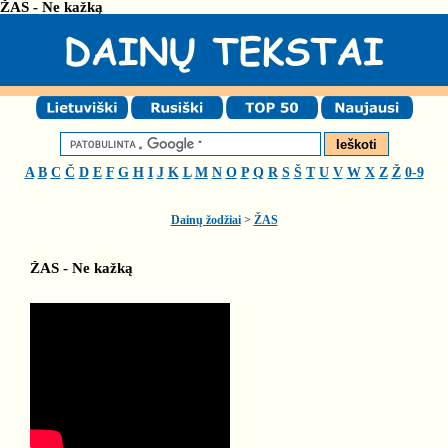
ŽAS - Ne kažką
A
B
C
Č
D
E
F
G
H
I
J
K
L
M
N
O
P
Q
R
S
Š
T
U
V
W
X
Z
Ž
0-9
Dainų žodžiai
>
ŽAS
ŽAS - Ne kažką