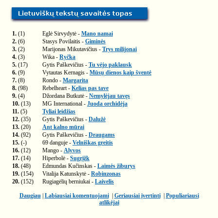
1.
(1)
Eglė Sirvydytė -
Mano namai
2.
(6)
Stasys Povilaitis -
Giminės
3.
(2)
Marijonas Mikutavičius -
Trys milijonai
4.
(3)
Wika -
Ryčka
5.
(17)
Gytis Paškevičius -
Tu vėjo paklausk
6.
(9)
Vytautas Kernagis -
Mūsų dienos kaip šventė
7.
(8)
Rondo -
Margarita
8.
(98)
Rebelheart -
Kelias pas tave
9.
(4)
Džordana Butkutė -
Nemylėjau tavęs
10.
(13)
MG International -
Juoda orchidėja
11.
(5)
Tyliai leidžias
12.
(35)
Gytis Paškevičius -
Dalužė
13.
(20)
Ant kalno mūrai
14.
(92)
Gytis Paškevičius -
Draugams
15.
(-)
69 danguje -
Velniškas greitis
16.
(12)
Mango -
Alyvos
17.
(14)
Hiperbolė -
Sugrįžk
18.
(48)
Edmundas Kučinskas -
Laimės žiburys
19.
(154)
Vitalija Katunskytė -
Robinzonas
20.
(152)
Rugiagėlių berniukai -
Laivelis
Daugiau
|
Labiausiai komentuojami
|
Geriausiai įvertinti
|
Populiariausi
atlikėjai