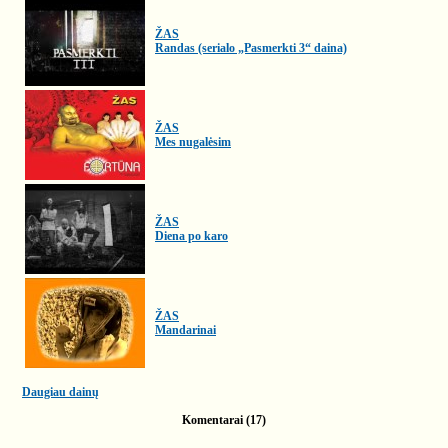
ŽAS
Randas (serialo „Pasmerkti 3“ daina)
ŽAS
Mes nugalėsim
ŽAS
Diena po karo
ŽAS
Mandarinai
Daugiau dainų
Komentarai (17)