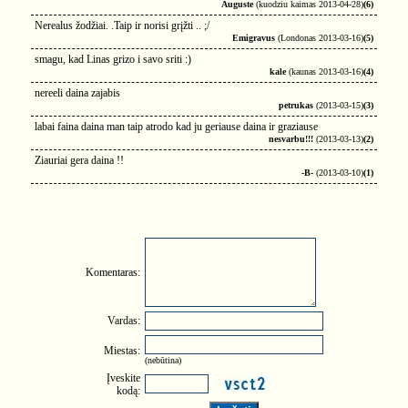
Auguste
(kuodziu kaimas 2013-04-28)
(6)
Nerealus žodžiai. .Taip ir norisi grįžti .. ;/
Emigravus
(Londonas 2013-03-16)
(5)
smagu, kad Linas grizo i savo sriti :)
kale
(kaunas 2013-03-16)
(4)
nereeli daina zajabis
petrukas
(2013-03-15)
(3)
labai faina daina man taip atrodo kad ju geriause daina ir graziause
nesvarbu!!!
(2013-03-13)
(2)
Ziauriai gera daina !!
-B-
(2013-03-10)
(1)
Komentaras:
Vardas:
Miestas:
(nebūtina)
Įveskite
kodą: