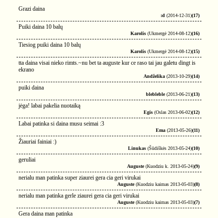
Grazi daina
:d
(2014-12-31)
(17)
Puiki daina 10 balų
Karolis
(Ukmergė 2014-08-12)
(16)
Tiesiog puiki daina 10 balų
Karolis
(Ukmergė 2014-08-12)
(15)
tta daina visai nieko rimts.~nu bet ta auguste kur ce raso tai jau galetu dingt is
ekrano
Andželika
(2013-10-29)
(14)
puiki daina
blebleble
(2013-06-21)
(13)
jėga! labai pakelia nuotaiką
Egis
(Oslas 2013-06-02)
(12)
Labai patinka si daina musu seimai :3
Ema
(2013-05-26)
(11)
Žiauriai fainiai :)
Linukas
(Šūdiškės 2013-05-24)
(10)
geruliai
Auguste
(Kuodziu k. 2013-05-24)
(9)
nerialu man patinka super ziaurei gera cia geri virukai
Auguste
(Kuodziu kaimas 2013-05-03)
(8)
nerialu man patinka gerle ziaurei gera cia geri virukai
Auguste
(Kuodziu kaimas 2013-05-03)
(7)
Gera daina man patinka