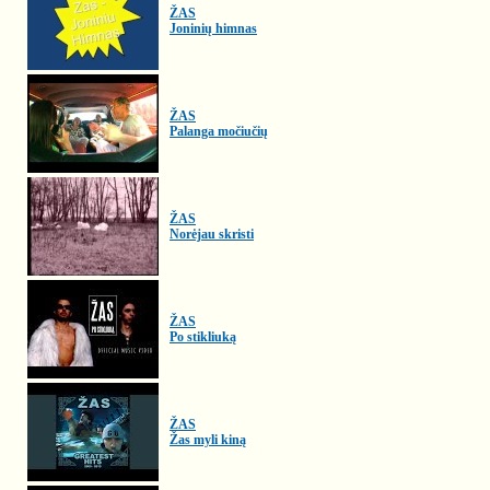
ŽAS
Joninių himnas
ŽAS
Palanga močiučių
ŽAS
Norėjau skristi
ŽAS
Po stikliuką
ŽAS
Žas myli kiną