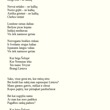
Nervai nelaiko – ne kažką
Norisi grįžti – ne kažką
Airiška grietinė – ne kažką
Chebra vietinė
Londone sienas dažiau
Berlyne picas kepiau
Indijoj meditavau
Vis tiek namuose geriau
Norvegams braškes rinkau
Ir švedams stogus kaliau
Ispanams langus valiau
Vis tiek namuose geriau
Kur bėga Šešupė
Kur Nemunas teka
Ten mano Tėvynė
Brangi Lietuva
Sako, visur gerai ten, kur mūsų nėra
Bet kodėl kas naktį man sapnuojasi Lietuva?
Mano gimtos gatvės, miškai ir ežerai
Kopos pajūry, kur pirmąkart pasibučiavai
Bet kai sugrįšiu namo
Ar man kas nors padėkos
Pagalbos ranką paduos?
Kur bėga Šešupė