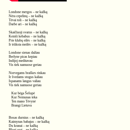
Londone mergos – ne kažką
Nėra cepelinų – ne kažką
Tėvai toli – ne kažką
Darbe ari – ne kažką
Skaičiuoji svarus – ne kažką
Kemši kebabus – ne kažką
Prie klubų eilės – ne kažką
Ir trūksta meilės – ne kažką
Londone sienas dažiau
Berlyne picas kepiau
Indijoj meditavau
Vis tiek namuose geriau
Norvegams braškes rinkau
Ir švedams stogus kaliau
Ispanams langus valiau
Vis tiek namuose geriau
Kur bėga Šešupė
Kur Nemunas teka
Ten mano Tėvynė
Brangi Lietuva
Bosas durnius – ne kažką
Kaimynas babajus – ne kažką
Du kranai – ne kažką
Blogi orai – ne kažką