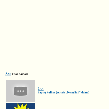
ŽAS
kitos dainos:
ŽAS
Sapnų kulkos (serialo „Nemylimi“ daina)