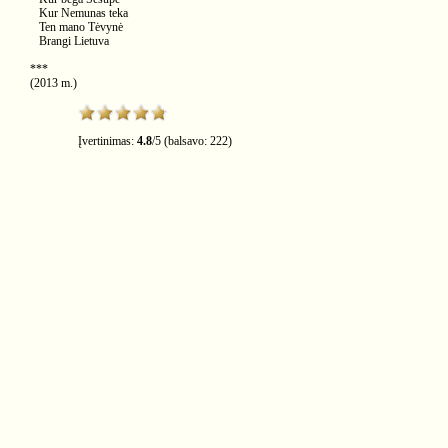
Kur Nemunas teka
Ten mano Tėvynė
Brangi Lietuva
***
(2013 m.)
Įvertinimas:
4.8
/
5
(balsavo:
222
)