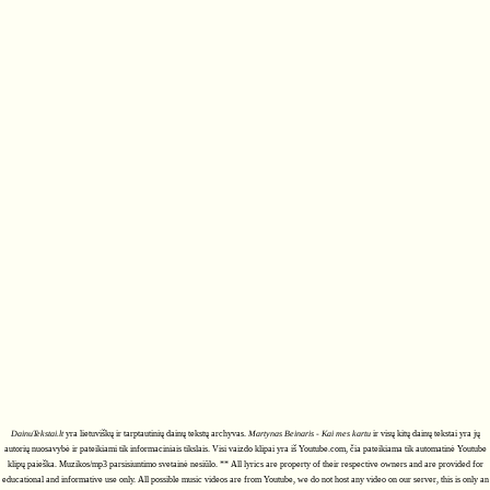
DainuTekstai.lt
yra lietuviškų ir tarptautinių dainų tekstų archyvas.
Martynas Beinaris - Kai mes kartu
ir visų kitų dainų tekstai yra jų
autorių nuosavybė ir pateikiami tik informaciniais tikslais. Visi vaizdo klipai yra iš Youtube.com, čia pateikiama tik automatinė Youtube
klipų paieška. Muzikos/mp3 parsisiuntimo svetainė nesiūlo. ** All lyrics are property of their respective owners and are provided for
educational and informative use only. All possible music videos are from Youtube, we do not host any video on our server, this is only an