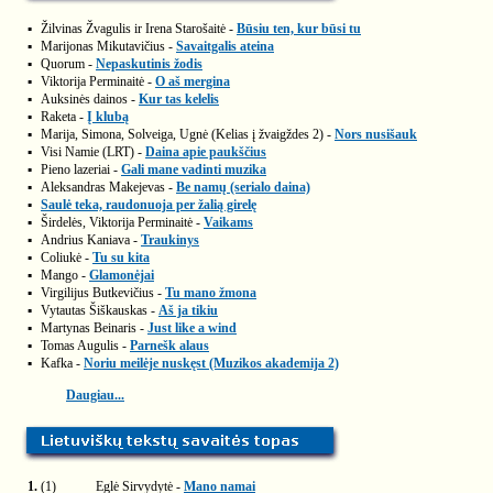
▪
Žilvinas Žvagulis ir Irena Starošaitė -
Būsiu ten, kur būsi tu
▪
Marijonas Mikutavičius -
Savaitgalis ateina
▪
Quorum -
Nepaskutinis žodis
▪
Viktorija Perminaitė -
O aš mergina
▪
Auksinės dainos -
Kur tas kelelis
▪
Raketa -
Į klubą
▪
Marija, Simona, Solveiga, Ugnė (Kelias į žvaigždes 2) -
Nors nusišauk
▪
Visi Namie (LRT) -
Daina apie paukščius
▪
Pieno lazeriai -
Gali mane vadinti muzika
▪
Aleksandras Makejevas -
Be namų (serialo daina)
▪
Saulė teka, raudonuoja per žalią girelę
▪
Širdelės, Viktorija Perminaitė -
Vaikams
▪
Andrius Kaniava -
Traukinys
▪
Coliukė -
Tu su kita
▪
Mango -
Glamonėjai
▪
Virgilijus Butkevičius -
Tu mano žmona
▪
Vytautas Šiškauskas -
Aš ja tikiu
▪
Martynas Beinaris -
Just like a wind
▪
Tomas Augulis -
Parnešk alaus
▪
Kafka -
Noriu meilėje nuskęst (Muzikos akademija 2)
Daugiau...
1.
(1)
Eglė Sirvydytė -
Mano namai