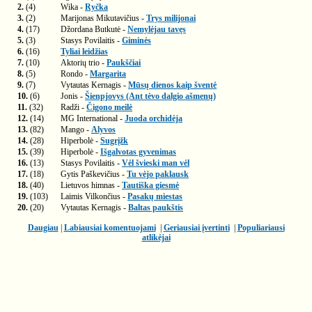
2.
(4)
Wika -
Ryčka
3.
(2)
Marijonas Mikutavičius -
Trys milijonai
4.
(17)
Džordana Butkutė -
Nemylėjau tavęs
5.
(3)
Stasys Povilaitis -
Giminės
6.
(16)
Tyliai leidžias
7.
(10)
Aktorių trio -
Paukščiai
8.
(5)
Rondo -
Margarita
9.
(7)
Vytautas Kernagis -
Mūsų dienos kaip šventė
10.
(6)
Jonis -
Šienpjovys (Ant tėvo dalgio ašmenų)
11.
(32)
Radži -
Čigono meilė
12.
(14)
MG International -
Juoda orchidėja
13.
(82)
Mango -
Alyvos
14.
(28)
Hiperbolė -
Sugrįžk
15.
(39)
Hiperbolė -
Išgalvotas gyvenimas
16.
(13)
Stasys Povilaitis -
Vėl švieski man vėl
17.
(18)
Gytis Paškevičius -
Tu vėjo paklausk
18.
(40)
Lietuvos himnas -
Tautiška giesmė
19.
(103)
Laimis Vilkončius -
Pasakų miestas
20.
(20)
Vytautas Kernagis -
Baltas paukštis
Daugiau
|
Labiausiai komentuojami
|
Geriausiai įvertinti
|
Populiariausi
atlikėjai