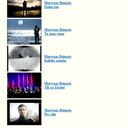
Martynas Beinaris
Daina tau
Martynas Beinaris
Tu man viena
Martynas Beinaris
Kalėdų angelas
Martynas Beinaris
Tik su Tavimi
Martynas Beinaris
Per vėlu