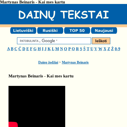
Martynas Beinaris - Kai mes kartu
A
B
C
Č
D
E
F
G
H
I
J
K
L
M
N
O
P
Q
R
S
Š
T
U
V
W
X
Z
Ž
0-9
Dainų žodžiai
>
Martynas Beinaris
Martynas Beinaris - Kai mes kartu