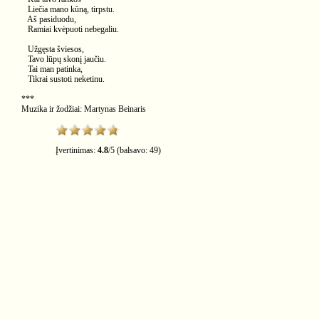
Liečia mano kūną, tirpstu.
Aš pasiduodu,
Ramiai kvėpuoti nebegaliu.
Užgęsta šviesos,
Tavo lūpų skonį jaučiu.
Tai man patinka,
Tikrai sustoti neketinu.
***
Muzika ir žodžiai: Martynas Beinaris
Įvertinimas:
4.8
/
5
(balsavo:
49
)