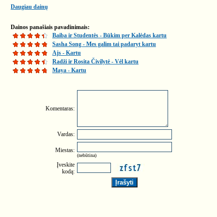
Daugiau dainų
Dainos panašiais pavadinimais:
Baiba ir Studentės - Būkim per Kalėdas kartu
Sasha Song - Mes galim tai padaryt kartu
Ajs - Kartu
Radži ir Rosita Čivilytė - Vėl kartu
Maya - Kartu
Komentaras:
Vardas:
Miestas:
(nebūtina)
Įveskite
kodą: