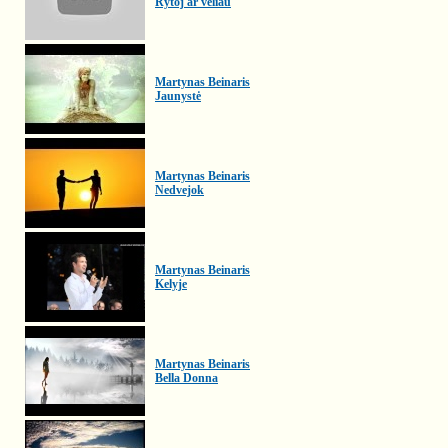
Rytoj ar vėliau
Martynas Beinaris
Jaunystė
Martynas Beinaris
Nedvejok
Martynas Beinaris
Kelyje
Martynas Beinaris
Bella Donna