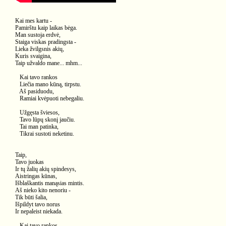
Kai mes kartu -
Pamirštu kaip laikas bėga.
Man sustoja erdvė,
Staiga viskas pradingsta -
Lieka žvilgsnis akių,
Kuris svaigina,
Taip užvaldo mane... mhm...
Kai tavo rankos
Liečia mano kūną, tirpstu.
Aš pasiduodu,
Ramiai kvėpuoti nebegaliu.
Užgęsta šviesos,
Tavo lūpų skonį jaučiu.
Tai man patinka,
Tikrai sustoti neketinu.
Taip,
Tavo juokas
Ir tų žalių akių spindesys,
Aistringas kūnas,
Išblaškantis manąsias mintis.
Aš nieko kito nenoriu -
Tik būti šalia,
Išpildyt tavo norus
Ir nepaleist niekada.
Kai tavo rankos