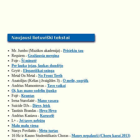
▪
Mr. Jumbo (Muzikos akademija) -
Prisiekiu tau
▪
Requiem -
Gražiausia mergina
▪
Foje -
Ši minutė
▪
Per lauką jojau, laukas dundėjo
▪
Grytė -
Elegantiškai sninga
▪
Metal On Metal -
No Front Teeth
▪
Anatolijus (Kelias į žvaigždes 3) -
O meile, sugrįžk
▪
Andrius Mamontovas -
Tavo vaikai
▪
Oi, kas mano sodelin įjunko
▪
Fojė -
Krantas
▪
Irena Starošaitė -
Mano vasara
▪
Suicide DJs -
Dieve, leisk
▪
Tautinis Brandas -
Heyo Heyo
▪
Andrius Kaniava -
Karuselė
▪
L+ -
Jei tavęs nebūtų
▪
Malu malu viena
▪
Stasys Povilaitis -
Metų turtas
▪
16 Hz ir Kauno Studentiškasis Choras -
Manęs nepalauši (Chorų karai 2013)