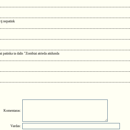
tj nepatink
ai patinka ta dalis "Zombiai atrieda atidunda
Komentaras:
Vardas: