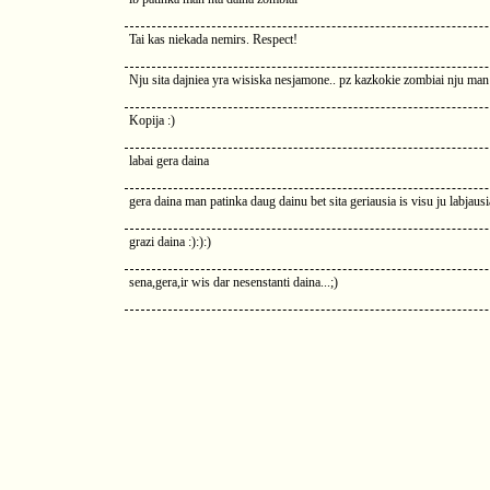
Tai kas niekada nemirs. Respect!
Nju sita dajniea yra wisiska nesjamone.. pz kazkokie zombiai nju man 
Kopija :)
labai gera daina
gera daina man patinka daug dainu bet sita geriausia is visu ju labjausi
grazi daina :):):)
sena,gera,ir wis dar nesenstanti daina...;)