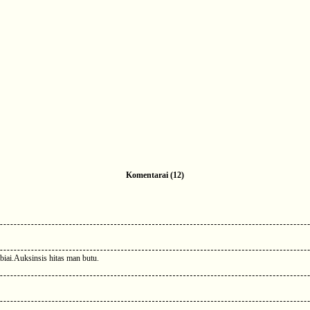
Komentarai (12)
mbiai.Auksinsis hitas man butu.