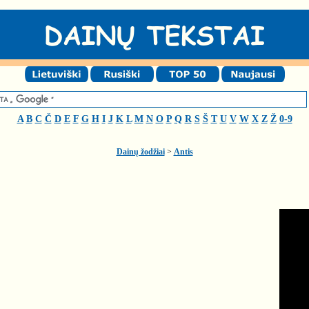
A
B
C
Č
D
E
F
G
H
I
J
K
L
M
N
O
P
Q
R
S
Š
T
U
V
W
X
Z
Ž
0-9
Dainų žodžiai
>
Antis