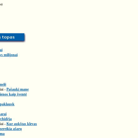
a)
ai
ys milijonai
nelė
iai -
Pašauki mane
enos kaip šventė
 paklausk
arai
chidėja
iai -
Kur aukštas klevas
nereikia ašarų
ema