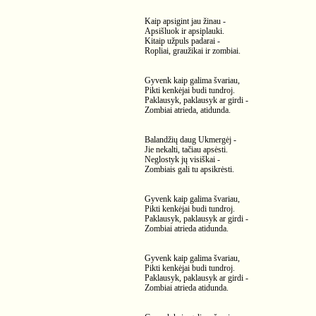
Kaip apsigint jau žinau -
Apsišluok ir apsiplauki.
Kitaip užpuls padarai -
Ropliai, graužikai ir zombiai.
Gyvenk kaip galima švariau,
Pikti kenkėjai budi tundroj.
Paklausyk, paklausyk ar girdi -
Zombiai atrieda, atidunda.
Balandžių daug Ukmergėj -
Jie nekalti, tačiau apsėsti.
Neglostyk jų visiškai -
Zombiais gali tu apsikrėsti.
Gyvenk kaip galima švariau,
Pikti kenkėjai budi tundroj.
Paklausyk, paklausyk ar girdi -
Zombiai atrieda atidunda.
Gyvenk kaip galima švariau,
Pikti kenkėjai budi tundroj.
Paklausyk, paklausyk ar girdi -
Zombiai atrieda atidunda.