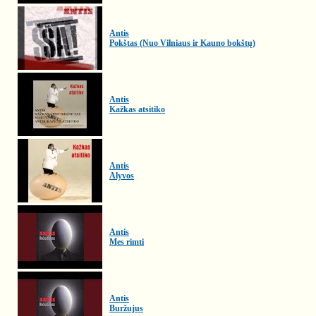
Antis
Pokštas (Nuo Vilniaus ir Kauno bokštų)
Antis
Kažkas atsitiko
Antis
Alyvos
Antis
Mes rimti
Antis
Buržujus