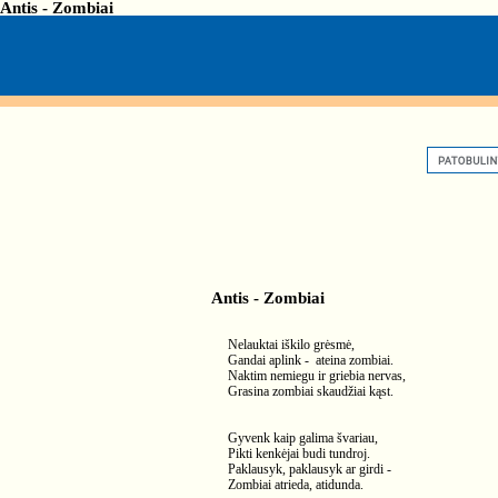
Antis - Zombiai
Antis - Zombiai
Nelauktai iškilo grėsmė,
Gandai aplink - ateina zombiai.
Naktim nemiegu ir griebia nervas,
Grasina zombiai skaudžiai kąst.
Gyvenk kaip galima švariau,
Pikti kenkėjai budi tundroj.
Paklausyk, paklausyk ar girdi -
Zombiai atrieda, atidunda.