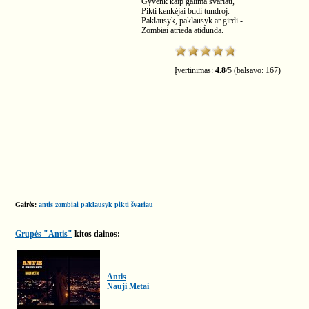
Gyvenk kaip galima švariau,
Pikti kenkėjai budi tundroj.
Paklausyk, paklausyk ar girdi -
Zombiai atrieda atidunda.
Įvertinimas:
4.8
/
5
(balsavo:
167
)
Gairės:
antis
zombiai
paklausyk
pikti
švariau
Grupės "Antis"
kitos dainos:
Antis
Nauji Metai