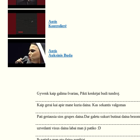
Antis
Kontrolierė
Antis
Auksinis Buda
Gyvenk kaip galima švariau, Pikti kenkėjai budi tundroj.
Kaip gerai kai apie mane kuria daina. Kas sekantis valgomas
Pati geriausia sios grupes daina.Dar galetu sukurt butinai daina bezo
uzvedanti visus daina labai man ji patiko :D
lb patinka man nta daina zombiai