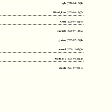
egle
(2010-04-10)
(8)
Blood_Rose
(2009-08-18)
(7)
Kriste
(2009-07-31)
(6)
Tas.pats
(2009-07-14)
(5)
gintare
(2009-07-12)
(4)
nastrai
(2008-12-05)
(3)
juciukas :)
(2008-08-21)
(2)
saulele
(2007-07-23)
(1)