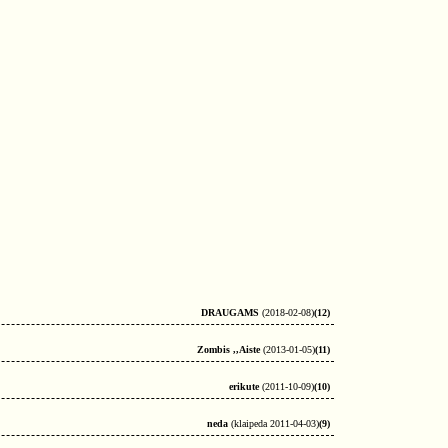
DRAUGAMS
(2018-02-08)
(12)
Zombis ,,Aiste
(2013-01-05)
(11)
erikute
(2011-10-09)
(10)
neda
(klaipeda 2011-04-03)
(9)