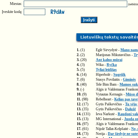
Miestas:
(nebūtin
Įveskite kodą:
1.
(1)
Eglė Sirvydytė -
Mano nam
2.
(2)
Marijonas Mikutavičius -
Tr
3.
(20)
Ant kalno mūrai
4.
(3)
Wika -
Ryčka
5.
(5)
Tyliai leidžias
6.
(14)
Hiperbolė -
Sugrįžk
7.
(6)
Stasys Povilaitis -
Giminės
8.
(40)
Tele Bim Bam -
Mamos suk
9.
(-)
Algis ir Valdemaras Frankon
10.
(9)
Vytautas Kernagis -
Mūsų di
11.
(98)
Rebelheart -
Kelias pas tave
12.
(17)
Gytis Paškevičius -
Tu vėjo
13.
(35)
Gytis Paškevičius -
Dalužė
14.
(131)
Ieva Narkutė -
Raudoni vak
15.
(13)
MG International -
Juoda or
16.
(97)
Algis ir Valdemaras Frankon
17.
(61)
Nijolė Tallat-Kelpšaitė -
Ne, 
18.
(73)
Nerija -
Dar širdyje ne sut