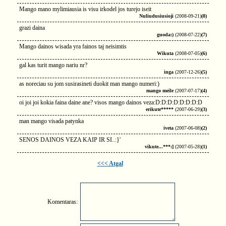
Mango mano mylimiausia is visu irkodel jos turejo iseit
Nuliudusiusioji
(2008-09-21)
(8)
grazi daina
guoda:)
(2008-07-22)
(7)
Mango dainos wisada yra fainos taj neisimtis
Wikuta
(2008-07-05)
(6)
gal kas turit mango nariu nr?
inga
(2007-12-26)
(5)
as noreciau su jom susirasineti duokit man mango numeri:)
mango meile
(2007-07-17)
(4)
oi joi joi kokia faina daine ane? visos mango dainos veza:D:D:D:D:D:D:D:D
erikute*****
(2007-06-29)
(3)
man mango visada patynka
iveta
(2007-06-08)
(2)
SENOS DAINOS VEZA KAIP IR SI..:}'
vikute...***:]
(2007-05-28)
(1)
<<< Atgal
Komentaras: