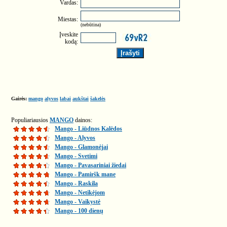
Vardas:
Miestas:
(nebūtina)
Įveskite
kodą:
Gairės:
mango
alyvos
labai
aukštai
šakelės
Populiariausios
MANGO
dainos:
Mango - Liūdnos Kalėdos
Mango - Alyvos
Mango - Glamonėjai
Mango - Svetimi
Mango - Pavasariniai žiedai
Mango - Pamiršk mane
Mango - Raskila
Mango - Netikėjom
Mango - Vaikystė
Mango - 100 dienų