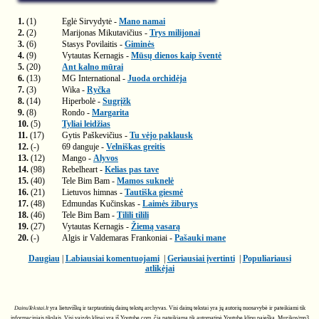
1.
(1)
Eglė Sirvydytė -
Mano namai
2.
(2)
Marijonas Mikutavičius -
Trys milijonai
3.
(6)
Stasys Povilaitis -
Giminės
4.
(9)
Vytautas Kernagis -
Mūsų dienos kaip šventė
5.
(20)
Ant kalno mūrai
6.
(13)
MG International -
Juoda orchidėja
7.
(3)
Wika -
Ryčka
8.
(14)
Hiperbolė -
Sugrįžk
9.
(8)
Rondo -
Margarita
10.
(5)
Tyliai leidžias
11.
(17)
Gytis Paškevičius -
Tu vėjo paklausk
12.
(-)
69 danguje -
Velniškas greitis
13.
(12)
Mango -
Alyvos
14.
(98)
Rebelheart -
Kelias pas tave
15.
(40)
Tele Bim Bam -
Mamos suknelė
16.
(21)
Lietuvos himnas -
Tautiška giesmė
17.
(48)
Edmundas Kučinskas -
Laimės žiburys
18.
(46)
Tele Bim Bam -
Tilili tilili
19.
(27)
Vytautas Kernagis -
Žiemą vasarą
20.
(-)
Algis ir Valdemaras Frankoniai -
Pašauki mane
Daugiau
|
Labiausiai komentuojami
|
Geriausiai įvertinti
|
Populiariausi
atlikėjai
DainuTekstai.lt
yra lietuviškų ir tarptautinių dainų tekstų archyvas. Visi dainų tekstai yra jų autorių nuosavybė ir pateikiami tik
informaciniais tikslais. Visi vaizdo klipai yra iš Youtube.com, čia pateikiama tik automatinė Youtube klipų paieška. Muzikos/mp3