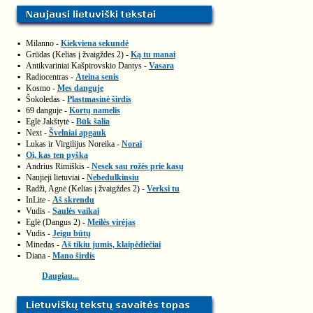
▪
Milanno -
Kiekviena sekundė
▪
Grūdas (Kelias į žvaigždes 2) -
Ką tu manai
▪
Antikvariniai Kašpirovskio Dantys -
Vasara
▪
Radiocentras -
Ateina senis
▪
Kosmo -
Mes danguje
▪
Šokoledas -
Plastmasinė širdis
▪
69 danguje -
Kortų namelis
▪
Eglė Jakštytė -
Būk šalia
▪
Next -
Švelniai apgauk
▪
Lukas ir Virgilijus Noreika -
Norai
▪
Oi, kas ten pyška
▪
Andrius Rimiškis -
Nesek sau rožės prie kasų
▪
Naujieji lietuviai -
Nebedulkinsiu
▪
Radži, Agnė (Kelias į žvaigždes 2) -
Verksi tu
▪
InLite -
Aš skrendu
▪
Vudis -
Saulės vaikai
▪
Eglė (Dangus 2) -
Meilės virėjas
▪
Vudis -
Jeigu būtų
▪
Minedas -
Aš tikiu jumis, klaipėdiečiai
▪
Diana -
Mano širdis
Daugiau...