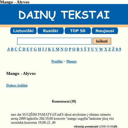
Mango - Alyvos
A
B
C
Č
D
E
F
G
H
I
J
K
L
M
N
O
P
Q
R
S
Š
T
U
V
W
X
Z
Ž
0-9
Pradžia
>
Mango
Mango - Alyvos
Dainos žodžiai
Komentarai (39)
mes dar SUGĮŠIM PAMATYsIT.mES tikrai atvyksime į vilniaus siemens
areną 2009 lapkričio 28d.19,00 koncerte "mango sugrįšta"lauksime jūsų visi
susirinkit.koncertas 19,00-22 ,40
viktorija perminaitė
(2008-10-09)
(9)