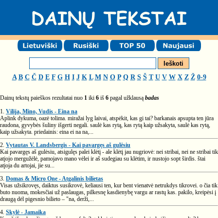
A
B
C
Č
D
E
F
G
H
I
J
K
L
M
N
O
P
Q
R
S
Š
T
U
V
W
X
Z
Ž
0-9
Dainų tekstų paieškos rezultatai nuo
1
iki
6
iš
6
pagal užklausą
badas
1.
Vilija, Mino, Vudis - Eina na
Aplink dykuma, oazė tolima. miražai lyg laivai, atspėkit, kas gi tai? barkanais apsupta ten jūra
raudona, gyvybės šuliny išgerti negali. saulė kas rytą, kas rytą kaip užsakyta, saulė kas rytą,
kaip užsakyta. priedainis: eina ei na na,...
2.
Vytautas V. Landsbergis - Kai pavargęs aš gulėsiu
Kai pavargęs aš gulėsiu, atsigulęs palei klėtį - ale klėtį jau nugriovė: nei stribai, nei ne stribai tik
atjojo mergužėlė, pamojavo mano vėlei ir aš sudegiau su klėtim, ir nustojo sopt širdis. štai
atjoja du artojai, jie su...
3.
Domas & Micro One - Atgalinis bilietas
Visas užsikrovęs, daiktus susikrovė, keliausi ten, kur bent vienatvė netrukdys tikrovei. o čia tik
buto nuoma, mokesčiai už paslaugas, pilkesnę kasdienybę vargu ar rastų kas. pakilo, kreipėsi į
draugą dėl pigesnio bilieto – "na, derži,...
4.
Skylė - Jamaika