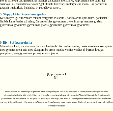
Ko aš išmokau čia, grauždamas asfaltą? gal keisti savo spalvą, kaip keičiu savo paltą? ką
sužinojau aš, stebėdamas ekraną? gal tik tiek, kad visos moterys - ne mano... aš parduosiu
gitarą ir nusipirksiu balalaiką, ir, pabučiavęs savo...
5.
Sloppy Livin - Gyvenimas gražus
Kelsim ryte, gulsim vakare rėksim, valgysim ir šiksim - nori to ar ne upės tekės, paukščiai
čiulbės karas-badas už kalnų, čia saulė švies gyvenimas gyvenimas gyvenimas gražus
gyvenimas gyvenimas gyvenimas gražus gyvenimas gyvenimas gyvenimas...
6.
Bix - Sušikta profesija
Mama kiek kartų mes buvom žiauriais laužėm brolis broliui kaulus, nosis kruvinais krumpliais
mes gynėm save ir taip mes užaugom be proto muzika veržias verčias iš burnos kraujas
pompinas į galą gyvenimas po kojom aš spjaunu į...
[1]
puslapis iš
1
[1]
DainuTekstai.lt
yra lietuviškų ir tarptautinių dainų tekstų archyvas. Visi dainų tekstai yra jų autorių nuosavybė ir pateikiami tik
informaciniais tikslais. Visi vaizdo klipai yra iš Youtube.com, čia pateikiama tik automatinė Youtube klipų paieška. Muzikos/mp3
parsisiuntimo svetainė nesiūlo. ** All lyrics are property of their respective owners and are provided for educational and informative
use only. All possible music videos are from Youtube, we do not host any video on our server, this is only an automatic search for videos
provided by Youtube.