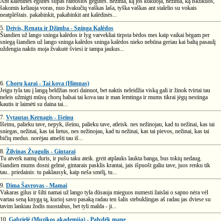
Ant kalėdinės eglutės supas raibosios gegutės. nežinia, ką jos kukuoja, nežinia, ką iškukuos,
šakomis keliauja voras, nuo žvakučių vaškas laša, tyška vaškas ant stalelio su vokais
neatplėštais. pakabinkit, pakabinkit ant kalėdinės...
5.
Deivis, Renata ir Džimba - Sninga Kalėdos
Šiandien už lango sninga kalėdos ir lyg varvekliai tirpsta bėdos mes kaip vaikai bėgam per
sniegą šiandien už lango sninga kalėdos sninga kalėdos nieko nebūna geriau kai baltą pasaulį
uždengia naktis moja žvakutė šviesi ir tampa jaukus...
6.
Chorų karai - Tai kova (Himnas)
Jeigu tyla tau į langą beldžias nori dainuot, bet naktis neleidžia viską gali ir žinok tvirtai tau
neleis užmigti mūsų chorų balsai tai kova tau ir man lemtinga ir mums tikrai jėgų nestinga
kautis ir laimėti su daina tai...
7.
Vytautas Kernagis - Išeinu
Išeinu, palieku tave, nepyk, išeinu, palieku tave, atleisk. nes nežinojau, kad tu nežinai, kas tai
sniegas, nežinai, kas tai lietus, nes nežinojau, kad tu nežinai, kas tai pievos, nežinai, kas tai
bičių medus. norėjau atnešti tau iš...
8.
Žilvinas Žvagulis - Gintarai
Tu atverk namų duris, ir pušu taku ateik. greit atplauks laukta banga, bus tokių nedaug.
šiandien mums dosni gelmė, gintarais pasklis krantai, jais išpuošt galiu tave, juos renku tik
tau.. priedainis: tu paklausyk, kaip neša smėlį, tu...
9.
Dima Šavrovas - Mamai
Vakaras gilus ir šilti namai už lango tyla dūsauja mieguos numesti žaislai o sapno nėra vėl
vartau seną knygą tą, kurioj savo pasaką radau ten šalis stebuklingas aš radau jas dviese su
tavim lankiau žodis nuostabus, bet tyli malda - ji...
10.
Gabrielė (Muzikos akademija) - Palydėk mane