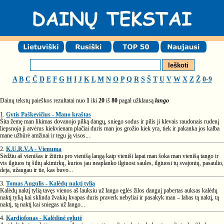
A
B
C
Č
D
E
F
G
H
I
J
K
L
M
N
O
P
Q
R
S
Š
T
U
V
W
X
Z
Ž
0-9
Dainų tekstų paieškos rezultatai nuo
1
iki
20
iš
80
pagal užklausą
lango
1.
Gytis Paškevičius - Mano kraštas
Šita žemę man likimas dovanojo pilką dangų, sniego sodus ir pilis ji klevais raudonais rudenį
liepsnoja ji atvėrus kiekvienam plačiai duris man jos grožio kiek yra, tiek ir pakanka jos kalba
mane užbūrė amžinai ir tegu ją visos...
2.
K.U.R.V.A - Vienuma
Sėdžiu aš vienišas ir žiūriu pro vienišą langą kaip vieniši lapai man šoka man vienišą tango ir
vis ilgiuos tų šiltų akimirkų, kurios jau neaplanko ilgiuosi saules, ilgiuosi tų svajonių, pasaulio,
deja, užaugau ir tie, kas buvo...
3.
Tomas Augulis - Kalėdų naktį tylią
Kalėdų naktį tylią tavęs vienos aš lauksiu už lango eglės žilos danguj pabertas auksas kalėdų
naktį tylią kai sklinda žvakių kvapas duris praverk nebyliai ir pasakyk man – labas tą naktį, tą
naktį, tą naktį kai sniegas už lango...
4.
Kardiofonas - Kalėdinė eglutė