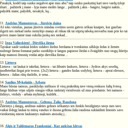
Pasakyk, kodėl taip sunku negalvot apie mus abu? taip sunku paskutinį kart tavo vardą tyloje
ištart... pažiūrėk į mane - lyja mano meilės lange... pažiūrėk į akis - baigėsi, baigėsi naktis...
palydėk mane, palydėk, nesakyk, ką...
11.
Andrius Mamontovas - Jūreivio daina
Aš toks vienišas, jaunas jūreivis mindau svetimo uosto gatves ieškau knaipės, kur gaučiau
išgerti nes niekad nieks nemylėjo manęs aš rūkau tik tai stiprią taboką nesvarbu man prie ko tai
prives mano laimė man sukelia juoką nes niekad...
12.
Inga Valinskienė - Dieviška žiema
Tąvakar saulė sunkiai leidos sidabro žiedus berdama ir tvenkinius užklojo ledas ir žemėn
nužengė žiema fontanai parko sustiklėjo ir langus papuose žiedai o žvaigždės nuo stogų žiūrėjo
kaip mainosi žmonių veidai atėjo dieviška žiema ...
13.
Lietuva
Lietuva – tai laukai ir takeliai, lietuva – tai žibutės laukuos, lietuva – žydros akys seselių,
juodbėrėliai žirgai prie tvoros. (2x2) lietuva – gandro lizdas sodyboj, lietuva – ajerai ežeruos,
lietuva – žalias rūtų darželis, ir sena...
14.
Saulius Mykolaitis - Arbata
Mano būstas tamsus, pasiklydęs miškuos iš visų prakeiktų tave vieną renkuos šaltą šviesą
lange liūdnas vėjas užpūs staugia vilkas tankmėj vienišesnis už mus priedainis: bet namuos -
židinys, virduly - arbata mylimoji, kuždėk...
15.
Andrius Mamontovas - Geltona. Žalia. Raudona
Žiūrintys į dangų, amžinas nakties gelmes ieškantys ten ženklo besiilgintys tavęs mes tavo
vaikai išdegę laukai tu mūsų vanduo ir duona geltona žalia raudona suklaidinti žmonės savo
vienkiemių mieste laukiantys malonės atsisukę į...
16.
Algis ir Valdemaras Frankoniai - Kur aukštas klevas