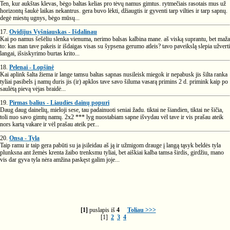
Ten, kur aukštas klevas, bėgo baltas kelias pro tėvų namus gimtus. rytmečiais rasotais mus už
horizontų šaukė laikas nekantrus. gera buvo lėkti, džiaugtis ir gyventi tarp vilties ir tarp sapnų.
degė miestų ugnys, bėgo mūsų...
17.
Ovidijus Vyšniauskas - Išdalinau
Kai po namus šešėliu slenka vienuma, nerimo balsas kalbina mane. aš viską suprantu, bet maža
to: kas man tave pakeis ir išdaigas visas su šypsena gerumo atleis? tavo paveikslą slepia užverti
langai, išsiskyrimo burtas krito...
18.
Pelenai - Lopšinė
Kai aplink šalta žiema ir lange tamsu baltas sapnas nusileisk miegok ir nepabusk jis šilta ranka
tyliai pasibels į namų duris jis (ir) apklos tave savo šiluma vasarą primins 2 d. primink kaip po
saulėtą pievą vėjas braidė...
19.
Pirmas balius - Liaudies dainų popuri
Daug daug dainelių, mieloji sese, tau padainuoti seniai žadu. tiktai ne šiandien, tiktai ne šičia,
toli nuo savo gimtų namų. 2x2 *** lyg nuostabiam sapne išvydau vėl tave ir vis prašau ateik
nors kartą vakare ir vėl prašau ateik per...
20.
Onsa - Tyla
Taip ramu ir taip gera pabūti su ja įsileidau aš ją ir užmigom drauge į langą tąsyk beldės tyla
plunksna ant žemės krenta žaibo trenksmu tyliai, bet aiškiai kalba tamsa širdis, girdžiu, mano
vis dar gyva tyla nėra amžina paskęst galim joje...
[1]
puslapis iš
4
Toliau >>>
[1]
2
3
4