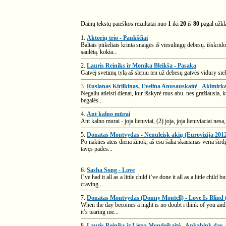
Dainų tekstų paieškos rezultatai nuo
1
iki
20
iš
80
pagal užk
1.
Aktorių trio - Paukščiai
Baltais pūkeliais krinta snaigės iš viesulingų debesų. išskrid
saulėtą. kokia...
2.
Lauris Reiniks ir Monika Bleikša - Pasaka
Gatvėj svetimų tylą aš slepiu ten už debesų gatvės vidury siel
3.
Ruslanas Kirilkinas, Evelina Anusauskaitė - Akimirk
Negaliu atleisti dienai, kur išskyrė mus abu. nes gražiausia, 
begalės...
4.
Ant kalno mūrai
Ant kalno murai - joja lietuviai, (2) joja, joja lietuviaciai nesa,
5.
Donatas Montvydas - Nenuleisk akių (Eurovizija 201
Po nakties ateis diena žinok, aš esu šalia skausmas veria šird
tavęs padės...
6.
Sasha Song - Love
I’ve had it all as a little child i’ve done it all as a little chil
craving...
7.
Donatas Montvydas (Donny Montell) - Love Is Blind (
When the day becomes a night is no doubt i think of you and 
it’s tearing me...
8.
Lauris Reiniks ir Liepa Mondeikaitė - Apkabink dar