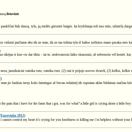
lausą
lietuviais
o paukščiai link dausų. tylu, jų meilės giesmės baigės. lai krykštauja toli nuo mūs, užmiršę darga
os vidumi jaučiame abu tik ne man, tik ne tau tolima tyla iš baltos nežinios mano pasaka mes kartu
a
kuo tikėjau ir kuo vis dar tikiu – tai tu. nedovanosiu laiko skausmui, aš nebenoriu vėl kentėt. ka
 nesa, jaunikaiciai vainika rutu, vainika rutu. (2) stai ir prijojo uosves dvareli, (2) kelkis, kelkis m
2)
į man jis šaukias tavęs koks laimingas aš buvau nelaimėj tik supratau aklas būdamas mačiau kito 
d but the pain that i have for the fame that i got, was for what? a little girl is crying alone a little
Eurovizija 2012)
i cannot control my heart it’s crying for you loneliness is killing me i’m helpless without yo