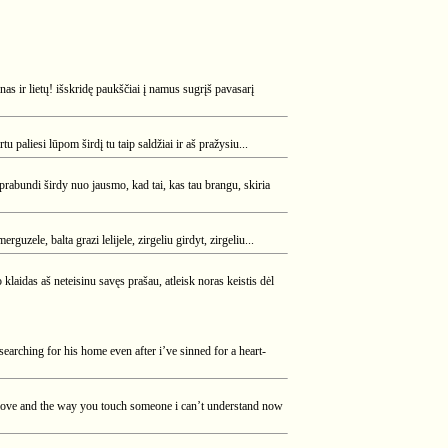
nas ir lietų! išskridę paukščiai į namus sugrįš pavasarį
 paliesi lūpom širdį tu taip saldžiai ir aš pražysiu...
i prabundi širdy nuo jausmo, kad tai, kas tau brangu, skiria
erguzele, balta grazi lelijele, zirgeliu girdyt, zirgeliu...
klaidas aš neteisinu savęs prašau, atleisk noras keistis dėl
 boy searching for his home even after i’ve sinned for a heart-
ur love and the way you touch someone i can’t understand now