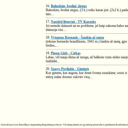
16.
Balnokim, broliai, žirgus
Balnokim, broliai zirgus, (3 k.) reiks karan joti. (2x2 k.) pad
tam...
17.
Naujieji lietuviai - TV Karaoke
Jei nemoki dainuoti tai ne problema. jei kaip sakoma balso ta
dainuoja visi....
18.
Vytautas Kernagis - Šaukiu aš tautą
(tekstas bernardo brazdžionio, 1941 m.) šaukiu aš tautą, gpu už
širdies,...
19.
Pinup Girls - Cirkas
Labas, vėl nauja diena aš nuoga, aš balkone rytas nieko naujo
šnibždėt...
20.
Stasys Povilaitis - Giminės
Kur gimėm, kur augom, kur žemė šventa sustokime, sesės ir 
mūsų stalas dosnus sukvies visą...
DainuTekstai.lt
yra lietuviškų ir tarptautinių dainų tekstų archyvas. Visi dainų tekstai yra jų autorių nuosavybė ir pateikiami tik informa