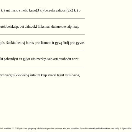
x2 k.) ant mano smėlio kapo(3 k.) berzelis zaliuos.(2x2 k.) o
uok belekaip, bet dainuoki linksmai. dainuokite taip, kaip
ūs. šaukiu lietuvį burtis prie lietuvio ir gyvą širdį prie gyvos
oki pabandysi eit gilyn užsimerkęs taip arti nuobodu noriu
im vargus kiekvieną sutikim kaip svečią tegul mūs daina,
ainė nesiūlo. ** All lyrics are property of their respective owners and are provided for educational and informative use only. All possible