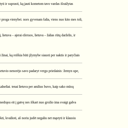
ti ir suprasti, ką jauti kometom tavo vardas išraižytas
ė proga vienybei. nors gyvenam šalia, viens nuo kito mes toli,
 lietuva – ajerai ežeruos, lietuva – žalias rūtų darželis, ir
ai žinai, ką reiškia būti įžymybe siausti per naktis ir paryčiais
etuvio nenorėjo savo padaryt vergu priedainis: žemyn upe,
 kalneliai. tenai lietuva per amžius buvo, kaip sako mūsų
edrąsu eit į gatvę nes iškart nuo grožio ima svaigt galva
i, kvailioti, aš noriu judėt negaliu net mąstyti ir klausiu