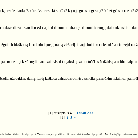
uok, sesule, kardą,(3 k.) reiks priesa kirsti.(2x2 k.) o jeigu as negrisiu,(3 k.) zirgelis parnes.(2
u nedave dievas. siandien esi cia, kad dainuotum drauge. dainuoki drauge, dainuok atskirai. dain
guitą ir blaškomą it rudenio lapus, į naują vieškelį, į nauja buitį, kur niekad šiaurūs vėjai neužp
 pas mane tu juk vėl myli mane kaip visad tu galėsi apkabint tuščiais žodžiais pamaitint kaip m
broliai užtraukime dainą, kurią kažkada dainuodavo mūsų senoliai pamirškim nelaimes, pamiršk
[1]
puslapis iš
4
Toliau >>>
[1]
2
3
4
ciniais tikslais. Visi vaizdo klipai yra iš Youtube.com, čia pateikiama tik automatinė Youtube klipų paieška. Muzikos/mp3 parsisiuntimo svet