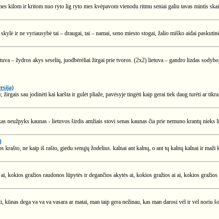
s kilom ir kritom nuo ryto lig ryto mes kvėpavom vienodu ritmu seniai galiu tavas mintis skaity
ylė ir ne vyriausybė tai – draugai, tai – namai, seno miesto stogai, žalio miško aidai paskutin
lietuva – žydros akys seselių, juodbėrėliai žirgai prie tvoros. (2x2) lietuva – gandro lizdas sodyboj,
rsija)
 žirgais sau jodinėti kai karšta ir gulėt pliaže, pavėsyje tingėti kaip gerai tiek daug turėti ar tikr
 neužpyks kaunas - lietuvos širdis amžiais stovi senas kaunas čia prie nemuno krantų nieks li
)
s krašto, ne kaip iš rašto, giedu senųjų žodelius. kalnai ant kalnų, o ant tų kalnų kalnai ir maži
, kokios gražios raudonos lūpytės ir degančios akytės ai, kokios gražios ai ai, kokios gražios n
i, kūnas dega va va va vasara ar matai, man taip gera nežinau, kas man darosi vėl ir vėl noriu šokt