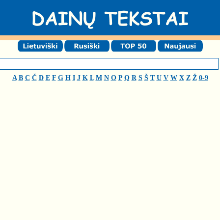
A
B
C
Č
D
E
F
G
H
I
J
K
L
M
N
O
P
Q
R
S
Š
T
U
V
W
X
Z
Ž
0-9