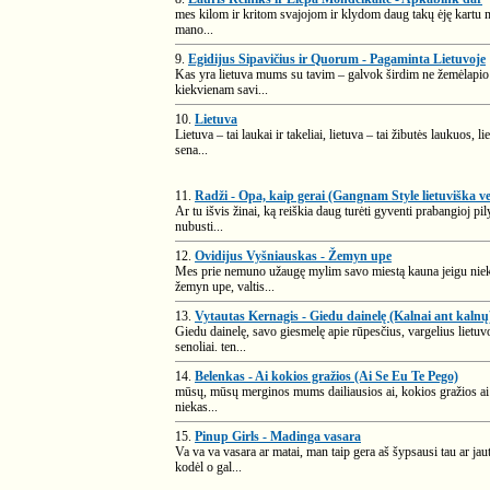
mes kilom ir kritom svajojom ir klydom daug takų ėję kartu me
mano...
9.
Egidijus Sipavičius ir Quorum - Pagaminta Lietuvoje
Kas yra lietuva mums su tavim – galvok širdim ne žemėlapio sk
kiekvienam savi...
10.
Lietuva
Lietuva – tai laukai ir takeliai, lietuva – tai žibutės laukuos, 
sena...
11.
Radži - Opa, kaip gerai (Gangnam Style lietuviška ve
Ar tu išvis žinai, ką reiškia daug turėti gyventi prabangioj pily,
nubusti...
12.
Ovidijus Vyšniauskas - Žemyn upe
Mes prie nemuno užaugę mylim savo miestą kauna jeigu niekas
žemyn upe, valtis...
13.
Vytautas Kernagis - Giedu dainelę (Kalnai ant kalnų
Giedu dainelę, savo giesmelę apie rūpesčius, vargelius lietuvo
senoliai. ten...
14.
Belenkas - Ai kokios gražios (Ai Se Eu Te Pego)
mūsų, mūsų merginos mums dailiausios ai, kokios gražios ai ai
niekas...
15.
Pinup Girls - Madinga vasara
Va va va vasara ar matai, man taip gera aš šypsausi tau ar jaut
kodėl o gal...