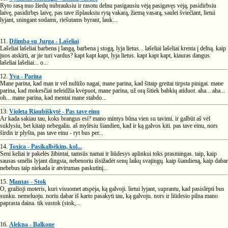
Ryto rasą nuo žiedų nubrauksiu ir rasotu delnu pasigausiu vėją pasigavęs vėją, pasidirbsiu
laivę, pasidirbęs laivę, pas tave išplauksiu rytą vakarą, žiemą vasarą, saulei šviečiant, lietui
lyjant, sningant sodams, riešutams byrant, lauk...
11.
Džimba su Jurga - Lašeliai
Lašeliai lašeliai barbena į langą, barbena į stogą, lyja lietus... lašeliai lašeliai krenta į delną. kaip
juos atskirti, ar jie turi vardus? kapt kapt kapt, lyja lietus. kapt kapt kapt, kiauras dangus.
lašeliai lašeliai... o...
12.
Yva - Parina
Mane parina, kad man ir vėl nulūžo nagai, mane parina, kad šitaip greitai tirpsta pinigai. mane
parina, kad mokesčiai neleidžia kvėpuot, mane parina, už orą šitiek babkių atiduot. aha... aha...
oh... mane parina, kad mentai mane stabdo...
13.
Violeta Riaubiškytė - Pas tave einu
Ar kada sakiau tau, koks brangus esi? mano mintys būna vien su tavimi. ir galbūt aš vėl
suklysiu, bet kitaip nebegaliu. aš mylėsiu šiandien, kad ir ką galvos kiti. pas tave einu, nors
širdis ir plyšta, pas tave einu - ryt bus per...
14.
Toxica - Pasikalbėkim, kol...
Seni keliai ir pakelės žibintai, tamsūs namai ir liūdesys aplinkui toks prasmingas. taip, kaip
sausas smėlis lyjant dingsta, nebenoriu išsižadėt senų laikų svajingų. kaip šiandieną, kaip dabar
nebebus taip niekada ir atvirumas paskutinį...
15.
Mantas - Stok
O, gražioji moteris, kuri visuomet atspėja, ką galvoji. lietui lyjant, suprantu, kad pasislėpti bus
sunku. nemeluoju. noriu dabar iš karto pasakyti tau, ką galvoju. nors ir liūdesio pilna mano
paprasta daina. tik sustok (stok,...
16.
Alekna - Balkone