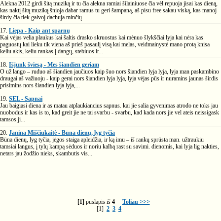
Alekna 2012 girdi šitą muziką ir tu čia alekna ramiai šilainiuose čia vėl repuoja jisai kas dieną,
kas naktį šitą muziką šnioja dabar ramus tu geri šampaną, aš pisu free sakau viską, kas manoj
širdy čia tiek galvoj dachuja minčių...
17.
Liepa - Kaip ant sparnų
Kai vėjas velia plaukus kai šaltis drasko skruostus kai mėnuo šlykščiai lyja kai nėra kas
paguostų kai lieku tik viena aš prieš pasaulį visą kai melas, veidmainystė mano protą knisa
keliu akis, keliu rankas į dangų, stebiuos ir...
18.
Išjunk šviesą - Mes šiandien geriam
O už lango – ruduo aš šiandien jaučiuos kaip šuo nors šiandien lyja lyja, lyja man paskambino
draugai aš važiuoju - kaip gerai nors šiandien lyja lyja, lyja vėjas pūs ir nuramins jaunas širdis
prisimins nors šiandien lyja lyja,...
19.
SEL - Sapnai
Jau baigiasi diena ir as matau atplaukiancius sapnus. kai jie salia gyvenimas atrodo ne toks jau
nuobodus ir kas is to, kad greit jie ne tai svarbu - svarbu, kad kada nors jie vel ateis neissigask
tamsos ji...
20.
Janina Miščiukaitė - Būna dienų, lyg tyčia
Būna dienų, lyg tyčia, jėgos staiga apleidžia, ir ką imu – iš rankų sprūsta man. užtraukiu
tamsiai langus, į tylų kampą sėduos ir noriu kalbą rast su savimi. dienomis, kai lyja lig nakties,
netars jau žodžio nieks, skambutis vis...
[1]
puslapis iš
4
Toliau >>>
[1]
2
3
4