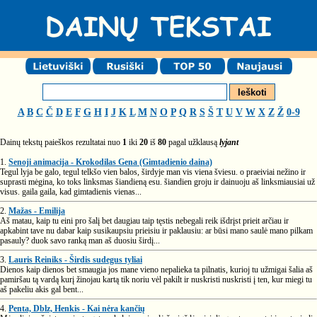
A
B
C
Č
D
E
F
G
H
I
J
K
L
M
N
O
P
Q
R
S
Š
T
U
V
W
X
Z
Ž
0-9
Dainų tekstų paieškos rezultatai nuo
1
iki
20
iš
80
pagal užklausą
lyjant
1.
Senoji animacija - Krokodilas Gena (Gimtadienio daina)
Tegul lyja be galo, tegul telkšo vien balos, širdyje man vis viena šviesu. o praeiviai nežino ir
suprasti mėgina, ko toks linksmas šiandieną esu. šiandien groju ir dainuoju aš linksmiausiai už
visus. gaila gaila, kad gimtadienis vienas...
2.
Mažas - Emilija
Aš matau, kaip tu eini pro šalį bet daugiau taip tęstis nebegali reik išdrįst prieit arčiau ir
apkabint tave nu dabar kaip susikaupsiu prieisiu ir paklausiu: ar būsi mano saulė mano pilkam
pasauly? duok savo ranką man aš duosiu širdį...
3.
Lauris Reiniks - Širdis sudegus tyliai
Dienos kaip dienos bet smaugia jos mane vieno nepalieka ta pilnatis, kurioj tu užmigai šalia aš
pamiršau tą vardą kurį žinojau kartą tik noriu vėl pakilt ir nuskristi nuskristi į ten, kur miegi tu
aš pakeliu akis gal bent...
4.
Penta, Dblz, Henkis - Kai nėra kančių