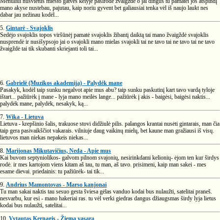
Mėnuliui nušvietus miesto gatves kelyje pasirodė žvaigždė o jai dingus tu pamatei jos atspindį
mano akyse nustebau, pajutau, kaip noriu gyvent bet galiausiai tenka vėl iš naujo laukt nes
dabar jau nežinau kodėl...
5.
Gintarė - Svajoklis
Sedėjo svajoklis topos viršūnėj pamatė svajoklis žibantį daiktą tai mano žvaigždė svajoklis
nusprendė ir nusišypsojo jai o svajokli mano mielas svajokli tai ne tavo tai ne tavo tai ne tavo
žvaigždė tai tik skubanti skriejanti toli tai...
6.
Gabrielė (Muzikos akademija) - Palydėk mane
Pasakyk, kodėl taip sunku negalvot apie mus abu? taip sunku paskutinį kart tavo vardą tyloje
ištart... pažiūrėk į mane - lyja mano meilės lange... pažiūrėk į akis - baigėsi, baigėsi naktis...
palydėk mane, palydėk, nesakyk, ką...
7.
Wika - Lietuva
Lietuva - krepšinio šalis, trakuose stovi didžiulė pilis. palangos krantai nusėti gintarais, man čia
taip gera pasivaikščiot vakarais. vilniuje daug vaikinų mielų, bet kaune man gražiausi iš visų.
lietuvos man niekas nepakeis niekas...
8.
Marijonas Mikutavičius, Neda - Apie mus
Kai buvom septyniolikos- galvom pilnom svajonių, nesirinkdami kelionių- ėjom ten kur širdys
rodė. ir mes kartojom viens kitam aš tau, tu man, aš tavo. prisimeni, kaip man sakei - mes
esame dievai. priedainis: tu pažiūrėk- tai tik...
9.
Andrius Mamontovas - Marso kanjonai
Tu man sakai naktis tau sesuo gesta šviesa gėlas vanduo kodai bus nulaužti, satelitai praneš.
nesvarbu, kur esi - mano hakeriai ras. tu vėl verki giedras dangus džiaugsmas širdy lyja lietus
kodai bus nulaužti, satelitai...
10.
Vytautas Kernagis - Žiemą vasarą