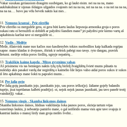
Vakar susukau geriausiom draugėm susibėgam, ko gi laukt eisim. nei na na na, mano
aukštakulniai ir sijonas išdaigos užgaidos svajonės nei na na na, nei na na na. o na nei na na na,
na na na..... buvo jau vėlu beveik naktis kai mes...
11.
Nemuno krantai - Prie ežerėlio
Prie ežerėlio su mergužėle gera, oi gera būti kartu laužas liepsnoja armonika groja o poros
sukasi ratu oi bernužėli oi dobilėli ar palydėsi šiandien mane? jei palydėsi prie kiemo vartų aš
apkabinsiu karštai tave oi mergužėle oi...
12.
Vudis - Meilėje
Meile, išlaisvink mane nuo kačios nuo kasdienybės tokios nuobodžios kaip kažkada regėjau
sapne. mano klaidas ir dvejones, ištrink ir neleisk pabėgt nuo tavęs. ryto dangau, pravirk
lietumi. meilėje reikia poros širdžių, ugnyje nepatirtų...
13.
Trakiškių kaimo kapela - Mūsų gyvenimo valsas
Aš prisimenu vis tas bemieges naktis tylų tylų birželį žvaigždėtą švietė mums pilnatis tu
nuleidęs akis pasakei vardą dar negirdėtą o kaimelio šile liejos valso aidai poros sukos ir sukos
iš lėto apkabinęs mane šokti tu paprašei mums...
14.
Per žalią gojų
Per žalią gojų jaunikaitis jojo, jaunikaitis jojo, sau poros ieško(jo). žaliame gojely balandis
tupėjo, jisai tupėdamas kalbėti pradė(jo). oi, nejok nejok jaunas jaunikaiti, jau tavo panelė trotij
vainikė(lį). vakar...
15.
Nemuno vingis - Skamba linksmos dainos
Skamba linksmos dainos, liūdnas vaikštinėju šoka jaunos poros, skrieja tartum vėjas
sunerimęs laukiu, ji nebeatėjo pamiršo mane, o gal neišleido mama vien apie tave svajoju ir
kantriai laukiu o manoj širdy man groja meilės švelni...