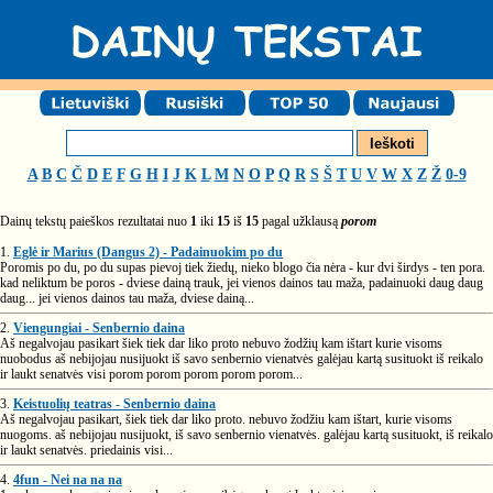
A
B
C
Č
D
E
F
G
H
I
J
K
L
M
N
O
P
Q
R
S
Š
T
U
V
W
X
Z
Ž
0-9
Dainų tekstų paieškos rezultatai nuo
1
iki
15
iš
15
pagal užklausą
porom
1.
Eglė ir Marius (Dangus 2) - Padainuokim po du
Poromis po du, po du supas pievoj tiek žiedų, nieko blogo čia nėra - kur dvi širdys - ten pora.
kad neliktum be poros - dviese dainą trauk, jei vienos dainos tau maža, padainuoki daug daug
daug... jei vienos dainos tau maža, dviese dainą...
2.
Viengungiai - Senbernio daina
Aš negalvojau pasikart šiek tiek dar liko proto nebuvo žodžių kam ištart kurie visoms
nuobodus aš nebijojau nusijuokt iš savo senbernio vienatvės galėjau kartą susituokt iš reikalo
ir laukt senatvės visi porom porom porom porom porom...
3.
Keistuolių teatras - Senbernio daina
Aš negalvojau pasikart, šiek tiek dar liko proto. nebuvo žodžiu kam ištart, kurie visoms
nuogoms. aš nebijojau nusijuokt, iš savo senbernio vienatvės. galėjau kartą susituokt, iš reikalo
ir laukt senatvės. priedainis visi...
4.
4fun - Nei na na na