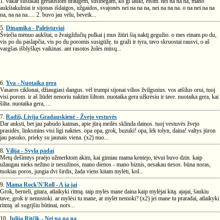
1. vakar susukau geriausiom draugėm, susibėgam, ko gi laukt, eisim. nei na na na, mano
aukštakulniai ir sijonas išdaigos, užgaidos, svajonės nei na na na, nei na na na. o na nei na na
na, na na na..... 2. buvo jau vėlu, beveik...
5.
Dinamika - Paleistuviai
Šviečia mėnuo aukštai, o žvaigždučių pulkai į mus žiūri šią naktį gegužio. o mes einam po du,
vis po du paslapčia, vis po du poromis susigūžę. tu graži ir tyra, tavo skruostai rausvi, o aš
vargšas išblyškęs vaikinas. ant rasotos žolės mūsų...
6.
Yva - Nuotaika gera
Vasaros ciklonai, džiaugiasi dangus. vėl trumpi sijonai vilios žvilgsnius. vos atšilus orui, tuoj
visi porom. ir aš liūdėt nenoriu naktim šiltom. nuotaika gera užkrėsiu ir tave. nuotaika gera, kai
šilta. nuotaika gera, ...
7.
Radži, Livija Gradauskienė - Žvejo vestuvės
Dar anksti, bet jau pabudo kaimas, apie jūrą meilės sklinda dainos. tuoj vestuvės žvejo
prasidės, linksmins visi ligi nakties. opa opa, grok, buzuki! opa, lėk tolyn, daina! valtys jūron
jau pasuko, prieky su jaunais viena. (x2) nuo...
8.
Vilija - Svyla padai
Metų dešimtys praėjo užmerktom akim, kai gimiau mama kentejo, tėvui buvo dzin. kaip
užaugau nieks nežino ir nesužinos, mano dienos - mano biznis, nesakau tiesos. būna noras,
tuokias poros, jungia dvi širdis, žada viens kitam mylėti, kol...
9.
Mama Rock'N'Roll - A ja jai
Grok, berneli, gitara, atlaikyki ritmą. taip mylės mane daina kaip mylėjai kitą. ajajai, šaukiu
tave, grok ir nenustoki. ar mylėsi tu mane, ar mylėt nemoki? (x2) jei mane tu praradai, atlaikyki
ritmą. aš sugrįšiu būtinai, nors...
10.
Julija Ritčik - Nei na na na