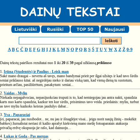
A
B
C
Č
D
E
F
G
H
I
J
K
L
M
N
O
P
Q
R
S
Š
T
U
V
W
X
Z
Ž
0-9
Dainų tekstų paieškos rezultatai nuo
1
iki
20
iš
59
pagal užklausą
priklauso
1.
Irūna (Studentės) ir Paulius - Leisk man
Sakė mano draugai – neverta aš tavęs, mano bandymai prieit per ilgai užsitęs ir kad tavo širdis
seniai priklauso kitai. aš negirdėjau nieko ir dariau viską tam, kad vieną dieną tu sustotum,
prieitum arčiau, pasižiūrėtum, pasakytum: seniai...
2.
Vaidas - Myliu
Niekada nepagalvociau, nepasijuokciau truputi is to, kad nemiegojau jau antra nakti, spaudzia
karts nuo karto spaudzia, kazkur ten kur sirdis, prisiminus tavo veida. priedainis: myliu, turbut
as tave myliu kazkoks keistas jaudulys dabar...
3.
Yva - Paparaciai
(ei, paparacai, jau nusibodot... ne, nu jau ir išnaglėjot visai... jeigu norit naujų žinių - mokėkit
babkes) žurnalistai neriasi iš kailio aprašyt kiekvieną mano meilę fotoaparatais atakuoja
privačią erdvę okupuoja jie rašo, kad dainuoju...
4.
Lukas ir Goda - Pas mergas