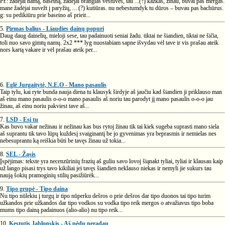
Pr.: žadėjai namą, baseiną, žadėjai brangias vestuves, tau ...(?) kažkas, žinau, buvai pas mergas.
mane žadėjai nuvežt į paryžių, ... (?) kutiūras. nu nebestumdyk tu dūros – buvau pas bachūrus.
g: su pedikiūru prie baseino aš prieit...
5.
Pirmas balius - Liaudies dainų popuri
Daug daug dainelių, mieloji sese, tau padainuoti seniai žadu. tiktai ne šiandien, tiktai ne šičia,
toli nuo savo gimtų namų. 2x2 *** lyg nuostabiam sapne išvydau vėl tave ir vis prašau ateik
nors kartą vakare ir vėl prašau ateik per...
6.
Eglė Jurgaitytė, N.E.O - Mano pasaulis
Taip tylu, kai ryte bunda nauja diena tu klausyk širdyje aš jaučiu kad šiandien ji priklauso man
aš einu mano pasaulis o-o-o mano pasaulis aš noriu tau parodyt jį mano pasaulis o-o-o jau
žinau, aš einu noriu pakviest tave aš...
7.
LSD - Esi tu
Kas buvo vakar nežinau ir nežinau kas bus rytoj žinau tik tai kiek sugeba suprasti mano siela
aš suprantu tik tavo lūpų kuždesį svaiginantį be jo gyvenimas yra beprasmis ir nemielas nes
nebesuprantu ką reiškia būti be tavęs žinau už tokia...
8.
SEL - Žąsis
Įspėjimas: tekste yra necenzūrinių frazių aš guliu savo lovoj šiąnakt tyliai, tyliai ir klausau kaip
už lango pisasi trys tavo kikiliai jei tavęs šiandien neklauso niekas ir nemyli jie sukurs tau
naują šokių pramoginių stilių pasižiūrėk...
9.
Tipo grupė - Tipo daina
Nu tipo nūlekiu į turgų ir tipo nūperku dešros o prie dešros dar tipo duonos tai tipo turim
užkandos prie užkandos dar tipo vodkos su vodka tipo reik mergos o atvažiavus tipo boba
mums tipo dainą padainuos (alio-alio) nu tipo reik...
10.
Kęstutis Jablonskis - Aš pėdų neradau