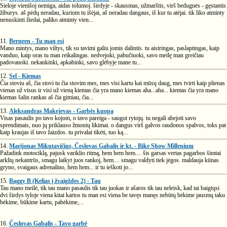
Sieloje vienišoj nemiga, aidas tolumoj. širdyje - skausmas, užmarštis, virš bedugnės - gęstantis
žiburys. aš pėdų neradau, kuriom tu išėjai, aš neradau dangaus, iš kur tu atėjai. tik liko atminty
nenuskinti žiedai, paliko atminty vien...
11.
Berneen - Tu man esi
Mano mintys, mano viltys, tik su tavimi galiu jomis dalintis. tu aistringas, paslaptingas, kaip
vanduo, kaip oras tu man reikalingas. nedvejoki, pabučiuoki, savo meilę man greičiau
padovanoki. nekankinki, apkabinki, savo glėbyje mane tu...
12.
Sel - Kiemas
Čia stoviu aš, čia stovi tu čia stovim mes, mes visi kartu kai mūsų daug, mes tvirti kaip plienas
vienas už visus ir visi už vieną kiemas čia yra mano kiemas aha...aha... kiemas čia yra mano
kiemas šalin rankas aš čia gimiau, čia...
13.
Aleksandras Makejevas - Garbės kuopa
Visas pasaulis po tavo kojom, o tavo pareiga - saugot rytojų. tu negali abejoti savo
sprendimais, nuo jų priklauso žmonių likimai. o dangus virš galvos raudonos spalvos, toks pat
kaip kraujas iš tavo žaizdos. tu privalai tikėti, tuo ką...
14.
Marijonas Mikutavičius, Česlovas Gabalis ir kt. - Bike Show Millenium
Pažadink motociklą, pajusk variklio ritmą, hem hem hem.... šis garsas vertas pagarbos šimtai
arklių nekantrūs, smagu laikyt juos rankoj, hem.... smagu valdyti tiek jėgos. maldauja kūnas
gryno, svaigaus adrenalino, hem hem... ir tu ieškoti jo...
15.
Baggy B (Kelias į žvaigždes 2) - Tau
Tau mano meilė, tik tau mano pasaulis tik tau juokas ir ašaros tik tau neleisk, kad tai baigtųsi
dvi širdys tyloje viena kitai kartos tu man esi viena be tavęs manęs nebūtų bėkime jausmų taku
bėkime, būkime kartu, pabėkime,...
16.
Česlovas Gabalis - Tavo garbė