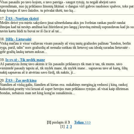
Visas pasaulis po tavo kojom, o tavo pareiga - saugot rytojų. tu negali abejoti savo
sprendimais, nuo jų priklauso žmonių likimai. o dangus virš galvos raudonos spalvos, toks pat
kaip kraujas iš tavo žaizdos. tu privalai tikėti, tuo ką...
17.
ŽAS - Norėjau skristi
Meilės deivė yra mirtis sakydavo jinai užmerkdama akis jos švelnias rankas puošė randai
žinojau kad tai nesitęs amžinai kai žiūrėdavai pro langą į kruviną mėnulį suprasdavau kad jis su
tavim kartu liūdi tu buvai ne iš čia ir aš tai...
18.
16Hz - Lietuvaitė
Viską mačiau ir visur važiavau visam pasauly aš visų tautų gražuoles pažinau “london, berlin
ryga, pariž, talin” nors gražuolių aš nemaža sutikau tik lietuvoj sau idealą suradau lietuvaitė -
gėlė gražių laukų tartum auksas...
19.
Ie-vy-tė - Tik mylėk mane
Aš pamatysiu žemę tavo akimis ir šis pasaulis priklausys tik man ir tau, tik mums. tavo
vienintelė pasauly tapsiu aš, tik mylėk mane, tik mylėk mane... sapnavau tave aš kartą, šiltą
naktį sapnavau aš ir atvėriau savo širdį, tik naktis, ji...
20.
ŽAS - Žas myli kiną
Šiandien aš viską galiu, šiandien aš kietas esu. nukabinęs merginą,ją veduosi į kiną, rankoj
kukurūzai,praeity visi kruzai aš super herojus man priklauso rytojus. aš visai kaip džeimsas
bondas, nebaisus man net king kong'as sunaikinsiu...
[1]
puslapis iš
3
Toliau >>>
[1]
2
3