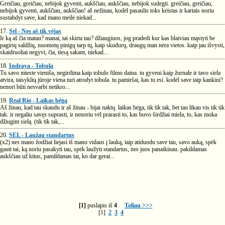
Greičiau, greičiau, nebijok gyventi, aukščiau, aukščiau, nebijok sudegti. greičiau, greičiau,
nebijok gyventi, aukščiau, aukščiau! aš nežinau, kodėl pasaulis toks keistas ir kartais noriu
sustabdyt save, kad mano meilė niekad...
17.
Sel - Nes aš tik vėjas
Ir ką aš čia matau? manai, tai skirta tau? džiaugiuos, jog pradedi kur kas blaiviau mąstyti be
pagirių saldžių, nuomotų pinigų tarp tų, kaip skudurų, draugų man nėra vietos. kaip jau išvysti,
skaidruoliai negyvi, čia, tiesą sakant, niekad...
18.
Indraya - Tobula
Tu savo mieste vieniša, negirdima kaip tobulo filmo daina. tu gyveni kaip žurnale ir tavo siela
atvira, taisyklių jūroje viena turi atrodyt tobula. tu pamiršai, kas tu esi. kodėl save taip kankini?
nenori būti nesvarbi netikro...
19.
Real Rio - Laikas bėga
Aš žinau, kad tau skaudu ir aš žinau - bijai naktų. laikas bėga, tik tik tak, bet tau likau vis tik tik
tak. ir negaliu savęs suprasti, ir nenoriu vėl prarasti to, kas buvo širdžiai miela, to, kas moka
džiugint sielą. (tik tik tak,...
20.
SEL - Laužau standartus
(x2) nes mano žodžiai liejasi iš mano vidaus į lauką, taip atiduodu save tau, savo auką, spėk
gauti tai, ką noriu pasakyti tau, spėk laužyti standartus, nes juos panaikinau. pakildamas
aukščiau už kitus, pamildamas tai, ko dar gerai...
[1]
puslapis iš
4
Toliau >>>
[1]
2
3
4