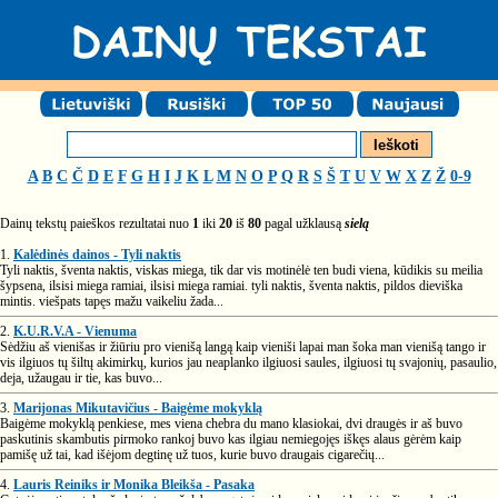
A
B
C
Č
D
E
F
G
H
I
J
K
L
M
N
O
P
Q
R
S
Š
T
U
V
W
X
Z
Ž
0-9
Dainų tekstų paieškos rezultatai nuo
1
iki
20
iš
80
pagal užklausą
sielą
1.
Kalėdinės dainos - Tyli naktis
Tyli naktis, šventa naktis, viskas miega, tik dar vis motinėlė ten budi viena, kūdikis su meilia
šypsena, ilsisi miega ramiai, ilsisi miega ramiai. tyli naktis, šventa naktis, pildos dieviška
mintis. viešpats tapęs mažu vaikeliu žada...
2.
K.U.R.V.A - Vienuma
Sėdžiu aš vienišas ir žiūriu pro vienišą langą kaip vieniši lapai man šoka man vienišą tango ir
vis ilgiuos tų šiltų akimirkų, kurios jau neaplanko ilgiuosi saules, ilgiuosi tų svajonių, pasaulio,
deja, užaugau ir tie, kas buvo...
3.
Marijonas Mikutavičius - Baigėme mokyklą
Baigėme mokyklą penkiese, mes viena chebra du mano klasiokai, dvi draugės ir aš buvo
paskutinis skambutis pirmoko rankoj buvo kas ilgiau nemiegojęs iškęs alaus gėrėm kaip
pamišę už tai, kad išėjom degtinę už tuos, kurie buvo draugais cigarečių...
4.
Lauris Reiniks ir Monika Bleikša - Pasaka