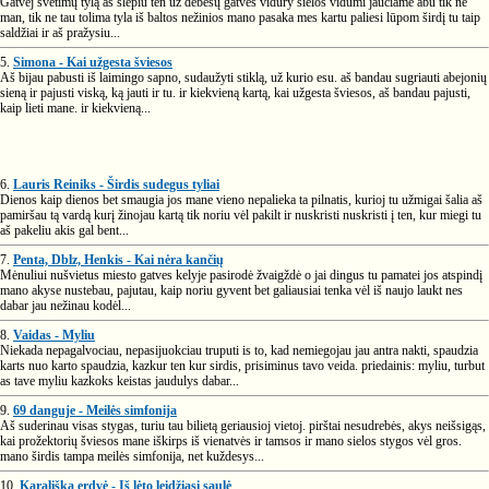
Gatvėj svetimų tylą aš slepiu ten už debesų gatvės vidury sielos vidumi jaučiame abu tik ne
man, tik ne tau tolima tyla iš baltos nežinios mano pasaka mes kartu paliesi lūpom širdį tu taip
saldžiai ir aš pražysiu...
5.
Simona - Kai užgesta šviesos
Aš bijau pabusti iš laimingo sapno, sudaužyti stiklą, už kurio esu. aš bandau sugriauti abejonių
sieną ir pajusti viską, ką jauti ir tu. ir kiekvieną kartą, kai užgesta šviesos, aš bandau pajusti,
kaip lieti mane. ir kiekvieną...
6.
Lauris Reiniks - Širdis sudegus tyliai
Dienos kaip dienos bet smaugia jos mane vieno nepalieka ta pilnatis, kurioj tu užmigai šalia aš
pamiršau tą vardą kurį žinojau kartą tik noriu vėl pakilt ir nuskristi nuskristi į ten, kur miegi tu
aš pakeliu akis gal bent...
7.
Penta, Dblz, Henkis - Kai nėra kančių
Mėnuliui nušvietus miesto gatves kelyje pasirodė žvaigždė o jai dingus tu pamatei jos atspindį
mano akyse nustebau, pajutau, kaip noriu gyvent bet galiausiai tenka vėl iš naujo laukt nes
dabar jau nežinau kodėl...
8.
Vaidas - Myliu
Niekada nepagalvociau, nepasijuokciau truputi is to, kad nemiegojau jau antra nakti, spaudzia
karts nuo karto spaudzia, kazkur ten kur sirdis, prisiminus tavo veida. priedainis: myliu, turbut
as tave myliu kazkoks keistas jaudulys dabar...
9.
69 danguje - Meilės simfonija
Aš suderinau visas stygas, turiu tau bilietą geriausioj vietoj. pirštai nesudrebės, akys neišsigąs,
kai prožektorių šviesos mane iškirps iš vienatvės ir tamsos ir mano sielos stygos vėl gros.
mano širdis tampa meilės simfonija, net kuždesys...
10.
Karališka erdvė - Iš lėto leidžiasi saulė