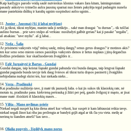
Kaip karžygys parodo veidą saulė nutvieskus klonius vakaro žara kitam, laimingesniam
pasauly ankstyvo rytmečio aušra jausmų sparnai nuo žemės pakylėja tegul padangėn nuneša
mane paniekinta didikų ir karalių ugnim suspindusi aušra ugnim...
11.
Junior - Jausmai (Aš jį labai mylėjau)
Aš ją tikrai, tikrai mylėjau, manim tada ji netikėjo... sakė man draugai: "tu durnas",- tik tuščiai
aušino burnas... prie savo stulpo aš verkiau: nusižudyti galbūt geriau? kai ji pasakė "negaliu",
aš atsakiau: "tave myliu". aš jį labai...
12.
Neda - Šalia
Ar prisimeni vaikystės vėją? mūsų saulę, mūsų dangų? senus gerus draugus? ir motinos akis?
ten kur seno seno miesto sienos pasislėps vaikystės dienos ir lietus nuplaus į jūrą degančius
žodžius priedainis: kur skaičiuodavom žvaigždes ir...
13.
Eglė Jurgaitytė ir Bartas - Gundai
Gundai dangau, taip keistai šiąnakt gundai pabunda visi bunda dangau, taip lengvai šiąnakt
gundai pagunda bunda tavyje tiek daug šviesos aš tikrai turiu drąsos pasinerti į žvaigždes
nebijodama nudegt skrist ten, kur niekada nieks...
14.
Vesta - Pradinukė
Kai pradinuke nužiūrėjo tave, ji matė tik jaunuolį šalia. o kai jis sukos tik klasiokių rate, nė
motais tu, pradinuke pana. kiekvieną pertrauką ji žiūri per petį, gaudo žvilgsnį ir mąsto, ar jisai
mane matė. išsiskirti iš klasiokių masės...
15.
Vilija - Mano mylimas prieše
Niekad negali nuspėt ką kita diena atneš kur vėluoti, kur suspėt ir kam labiausiai reikia tavęs.
niekad negali žinot kai riba jau peržengta ar bandyti grįžt atgal ar tik čia yra vieta. meilę ar
nerimą tu šiandien atneši? kas tavo...
16.
Olialia pupytės - Išpildyk mano norus