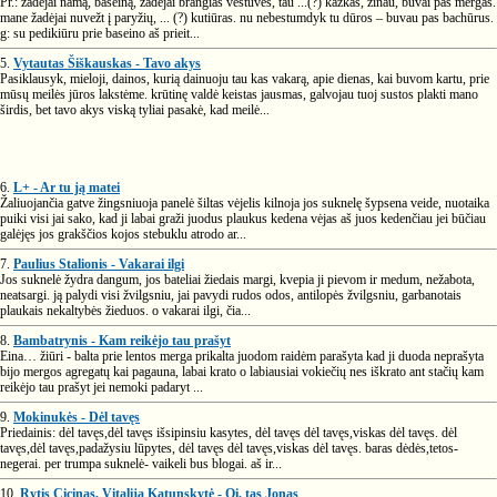
Pr.: žadėjai namą, baseiną, žadėjai brangias vestuves, tau ...(?) kažkas, žinau, buvai pas mergas.
mane žadėjai nuvežt į paryžių, ... (?) kutiūras. nu nebestumdyk tu dūros – buvau pas bachūrus.
g: su pedikiūru prie baseino aš prieit...
5.
Vytautas Šiškauskas - Tavo akys
Pasiklausyk, mieloji, dainos, kurią dainuoju tau kas vakarą, apie dienas, kai buvom kartu, prie
mūsų meilės jūros lakstėme. krūtinę valdė keistas jausmas, galvojau tuoj sustos plakti mano
širdis, bet tavo akys viską tyliai pasakė, kad meilė...
6.
L+ - Ar tu ją matei
Žaliuojančia gatve žingsniuoja panelė šiltas vėjelis kilnoja jos suknelę šypsena veide, nuotaika
puiki visi jai sako, kad ji labai graži juodus plaukus kedena vėjas aš juos kedenčiau jei būčiau
galėjęs jos grakščios kojos stebuklu atrodo ar...
7.
Paulius Stalionis - Vakarai ilgi
Jos suknelė žydra dangum, jos bateliai žiedais margi, kvepia ji pievom ir medum, nežabota,
neatsargi. ją palydi visi žvilgsniu, jai pavydi rudos odos, antilopės žvilgsniu, garbanotais
plaukais nekaltybės žieduos. o vakarai ilgi, čia...
8.
Bambatrynis - Kam reikėjo tau prašyt
Eina… žiūri - balta prie lentos merga prikalta juodom raidėm parašyta kad ji duoda neprašyta
bijo mergos agregatų kai pagauna, labai krato o labiausiai vokiečių nes iškrato ant stačių kam
reikėjo tau prašyt jei nemoki padaryt ...
9.
Mokinukės - Dėl tavęs
Priedainis: dėl tavęs,dėl tavęs išsipinsiu kasytes, dėl tavęs dėl tavęs,viskas dėl tavęs. dėl
tavęs,dėl tavęs,padažysiu lūpytes, dėl tavęs dėl tavęs,viskas dėl tavęs. baras dėdės,tetos-
negerai. per trumpa suknelė- vaikeli bus blogai. aš ir...
10.
Rytis Cicinas, Vitalija Katunskytė - Oi, tas Jonas