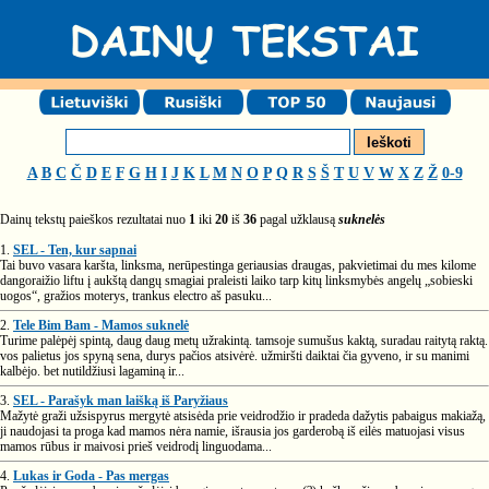
A
B
C
Č
D
E
F
G
H
I
J
K
L
M
N
O
P
Q
R
S
Š
T
U
V
W
X
Z
Ž
0-9
Dainų tekstų paieškos rezultatai nuo
1
iki
20
iš
36
pagal užklausą
suknelės
1.
SEL - Ten, kur sapnai
Tai buvo vasara karšta, linksma, nerūpestinga geriausias draugas, pakvietimai du mes kilome
dangoraižio liftu į aukštą dangų smagiai praleisti laiko tarp kitų linksmybės angelų „sobieski
uogos“, gražios moterys, trankus electro aš pasuku...
2.
Tele Bim Bam - Mamos suknelė
Turime palėpėj spintą, daug daug metų užrakintą. tamsoje sumušus kaktą, suradau raitytą raktą.
vos palietus jos spyną sena, durys pačios atsivėrė. užmiršti daiktai čia gyveno, ir su manimi
kalbėjo. bet nutildžiusi lagaminą ir...
3.
SEL - Parašyk man laišką iš Paryžiaus
Mažytė graži užsispyrus mergytė atsisėda prie veidrodžio ir pradeda dažytis pabaigus makiažą,
ji naudojasi ta proga kad mamos nėra namie, išrausia jos garderobą iš eilės matuojasi visus
mamos rūbus ir maivosi prieš veidrodį linguodama...
4.
Lukas ir Goda - Pas mergas