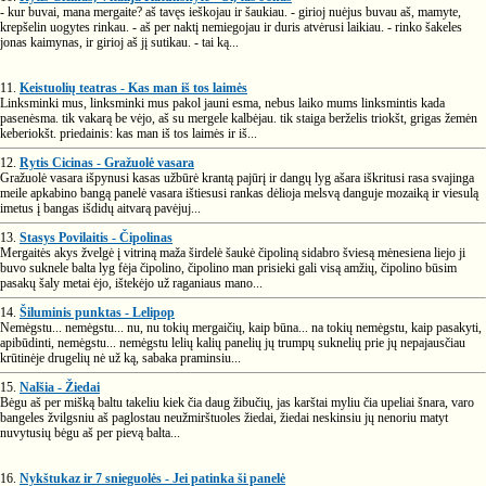
- kur buvai, mana mergaite? aš tavęs ieškojau ir šaukiau. - girioj nuėjus buvau aš, mamyte,
krepšelin uogytes rinkau. - aš per naktį nemiegojau ir duris atvėrusi laikiau. - rinko šakeles
jonas kaimynas, ir girioj aš jį sutikau. - tai ką...
11.
Keistuolių teatras - Kas man iš tos laimės
Linksminki mus, linksminki mus pakol jauni esma, nebus laiko mums linksmintis kada
pasenėsma. tik vakarą be vėjo, aš su mergele kalbėjau. tik staiga berželis triokšt, grigas žemėn
keberiokšt. priedainis: kas man iš tos laimės ir iš...
12.
Rytis Cicinas - Gražuolė vasara
Gražuolė vasara išpynusi kasas užbūrė krantą pajūrį ir dangų lyg ašara iškritusi rasa svajinga
meile apkabino bangą panelė vasara ištiesusi rankas dėlioja melsvą danguje mozaiką ir viesulą
imetus į bangas išdidų aitvarą pavėjuj...
13.
Stasys Povilaitis - Čipolinas
Mergaitės akys žvelgė į vitriną maža širdelė šaukė čipoliną sidabro šviesą mėnesiena liejo ji
buvo suknele balta lyg fėja čipolino, čipolino man prisieki gali visą amžių, čipolino būsim
pasakų šaly metai ėjo, ištekėjo už raganiaus mano...
14.
Šiluminis punktas - Lelipop
Nemėgstu... nemėgstu... nu, nu tokių mergaičių, kaip būna... na tokių nemėgstu, kaip pasakyti,
apibūdinti, nemėgstu... nemėgstu lelių kalių panelių jų trumpų suknelių prie jų nepajausčiau
krūtinėje drugelių nė už ką, sabaka praminsiu...
15.
Nalšia - Žiedai
Bėgu aš per mišką baltu takeliu kiek čia daug žibučių, jas karštai myliu čia upeliai šnara, varo
bangeles žvilgsniu aš paglostau neužmirštuoles žiedai, žiedai neskinsiu jų nenoriu matyt
nuvytusių bėgu aš per pievą balta...
16.
Nykštukaz ir 7 snieguolės - Jei patinka ši panelė