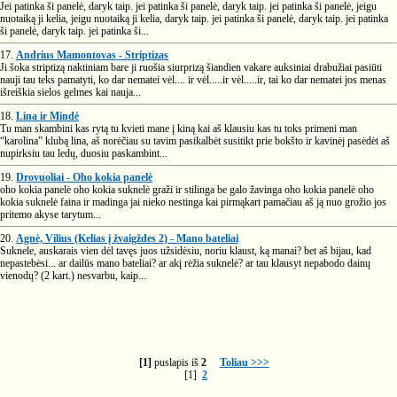
Jei patinka ši panelė, daryk taip. jei patinka ši panelė, daryk taip. jei patinka ši panelė, jeigu
nuotaiką ji kelia, jeigu nuotaiką ji kelia, daryk taip. jei patinka ši panelė, daryk taip. jei patinka
ši panelė, daryk taip. jei patinka ši...
17.
Andrius Mamontovas - Striptizas
Ji šoka striptizą naktiniam bare ji ruošia siurprizą šiandien vakare auksiniai drabužiai pasiūti
nauji tau teks pamatyti, ko dar nematei vėl.... ir vėl.....ir vėl.....ir, tai ko dar nematei jos menas
išreiškia sielos gelmes kai nauja...
18.
Lina ir Mindė
Tu man skambini kas rytą tu kvieti mane į kiną kai aš klausiu kas tu toks primeni man
“karolina” klubą lina, aš norėčiau su tavim pasikalbėt susitikt prie bokšto ir kavinėj pasėdėt aš
nupirksiu tau ledų, duosiu paskambint...
19.
Drovuoliai - Oho kokia panelė
oho kokia panelė oho kokia suknelė graži ir stilinga be galo žavinga oho kokia panelė oho
kokia suknelė faina ir madinga jai nieko nestinga kai pirmąkart pamačiau aš ją nuo grožio jos
pritemo akyse tarytum...
20.
Agnė, Vilius (Kelias į žvaigždes 2) - Mano bateliai
Suknele, auskarais vien dėl tavęs juos užsidėsiu, noriu klaust, ką manai? bet aš bijau, kad
nepastebėsi... ar dailūs mano bateliai? ar akį rėžia suknelė? ar tau klausyt nepabodo dainų
vienodų? (2 kart.) nesvarbu, kaip...
[1]
puslapis iš
2
Toliau >>>
[1]
2