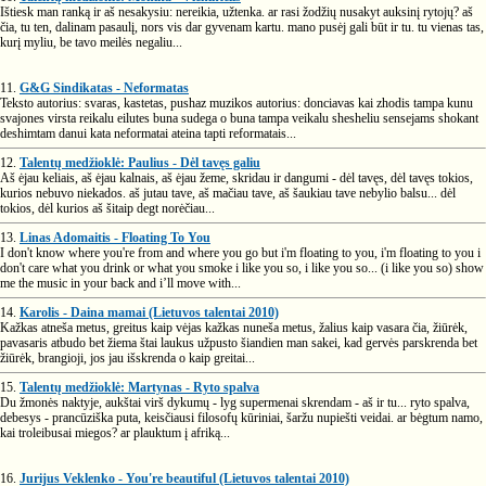
Ištiesk man ranką ir aš nesakysiu: nereikia, užtenka. ar rasi žodžių nusakyt auksinį rytojų? aš
čia, tu ten, dalinam pasaulį, nors vis dar gyvenam kartu. mano pusėj gali būt ir tu. tu vienas tas,
kurį myliu, be tavo meilės negaliu...
11.
G&G Sindikatas - Neformatas
Teksto autorius: svaras, kastetas, pushaz muzikos autorius: donciavas kai zhodis tampa kunu
svajones virsta reikalu eilutes buna sudega o buna tampa veikalu shesheliu sensejams shokant
deshimtam danui kata neformatai ateina tapti reformatais...
12.
Talentų medžioklė: Paulius - Dėl tavęs galiu
Aš ėjau keliais, aš ėjau kalnais, aš ėjau žeme, skridau ir dangumi - dėl tavęs, dėl tavęs tokios,
kurios nebuvo niekados. aš jutau tave, aš mačiau tave, aš šaukiau tave nebylio balsu... dėl
tokios, dėl kurios aš šitaip degt norėčiau...
13.
Linas Adomaitis - Floating To You
I don't know where you're from and where you go but i'm floating to you, i'm floating to you i
don't care what you drink or what you smoke i like you so, i like you so... (i like you so) show
me the music in your back and i’ll move with...
14.
Karolis - Daina mamai (Lietuvos talentai 2010)
Kažkas atneša metus, greitus kaip vėjas kažkas nuneša metus, žalius kaip vasara čia, žiūrėk,
pavasaris atbudo bet žiema štai laukus užpusto šiandien man sakei, kad gervės parskrenda bet
žiūrėk, brangioji, jos jau išskrenda o kaip greitai...
15.
Talentų medžioklė: Martynas - Ryto spalva
Du žmonės naktyje, aukštai virš dykumų - lyg supermenai skrendam - aš ir tu... ryto spalva,
debesys - prancūziška puta, keisčiausi filosofų kūriniai, šaržu nupiešti veidai. ar bėgtum namo,
kai troleibusai miegos? ar plauktum į afriką...
16.
Jurijus Veklenko - You're beautiful (Lietuvos talentai 2010)