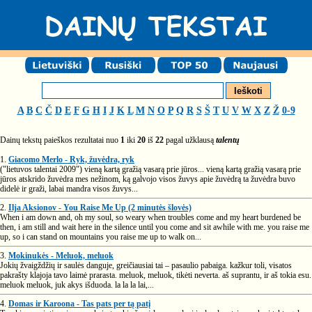
A
B
C
Č
D
E
F
G
H
I
J
K
L
M
N
O
P
Q
R
S
Š
T
U
V
W
X
Z
Ž
0-9
Dainų tekstų paieškos rezultatai nuo
1
iki
20
iš
22
pagal užklausą
talentų
1.
Giacomo Merlo - Ryk, žuvėdra, ryk
("lietuvos talentai 2009") vieną kartą gražią vasarą prie jūros... vieną kartą gražią vasarą prie
jūros atskrido žuvėdra mes nežinom, ką galvojo visos žuvys apie žuvėdrą ta žuvėdra buvo
didelė ir graži, labai mandra visos žuvys...
2.
Ilja Aksionov - You Raise Me Up (2 minutės šlovės)
When i am down and, oh my soul, so weary when troubles come and my heart burdened be
then, i am still and wait here in the silence until you come and sit awhile with me. you raise me
up, so i can stand on mountains you raise me up to walk on...
3.
Mokinukės - Meluok, meluok
Jokių žvaigždžių ir saulės danguje, greičiausiai tai – pasaulio pabaiga. kažkur toli, visatos
pakrašty klajoja tavo laimė prarasta. meluok, meluok, tikėti neverta. aš suprantu, ir aš tokia esu.
meluok meluok, juk akys išduoda. la la la lai,...
4.
Domas ir Karoona - Tas pats per tą patį