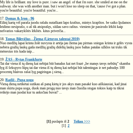
My life is brilliant. my love is pure. i saw an angel. of that i'm sure. she smiled at me on the
subway. she was with another man. but i won't lose no sleep on that, 'cause i've got a plan.
you're beautiful. you're beautiful. you're...
17.
Domas & Iron - 96
Eilinį kartą vėl paraša juodu rašalu nutaškant lapo kraštus, mintys krapštos. be saiko lįsdamos
leidimo nesiprašo, o aš tik atsiprašęs, siūlau savo raštus. vieniem jie pasirodo lėkšti kaip
nešvarios vakarykštės lėkštės. kitus priverčia...
18.
Tomas Bilevičius - Žiema (Lietuvos talentai 2010)
Nuo medžių lapai krinta žolė nuvysta ir artėja jau žiema jau pirmas sniegas krinta ir gėlės vysta
nebėra gražių laukų gaila medžių gražių didelių laukų juos baltas patalas užklos tai truks tik
mėnesius tris kada taip...
19.
ŽAS - Rytas Frankfurte
Tai dar viena iš tų dienų kai nebijai būt banalus kai net frazė „be manęs tavęs nebūtų“ skamba
lyg iš šekspyro lūpų tai dar viena iš tų dienų kai nebijai būt talentingas ir net pabudęs 100
procentų blaivus rašai lyg pagiringas į sieną...
20.
Radži - Pupa uoga
Vieną dieną netikėtai sutikau aš paną kietą ir jos akys man pasakė kuo aiškiausiai, kad jinai
man skirta pupa uoga, duok man progą nuo tavęs man čiuožia stogas tokios kaip tu tikrai
reikėjo man juodai kur tu anksčiau buvai? ...
[1]
puslapis iš
2
Toliau >>>
[1]
2