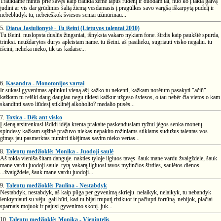
Traukiame mintis prie savęs kaip traukia žemė lapus rudenį ir duodam tai, nuo ko į taktą galvą
judini ar vis dar grūdinies šaltą žiemą vesdamasis į pragūlkes savo vargšą iškarpytą pudelį ir
nebeblūdyk tu, nebeieškok šviesos seniai užmūrinau...
5.
Diana Jasiulionytė - Tu išeini (Lietuvos talentai 2010)
Tu išeini. nuslopsta duslūs žingsniai, išnyksta vakaro nykiam fone. širdis kaip paukštė spurda,
trinksi. neuždarytos durys apleistam name. tu išeini. aš pasilieku, sugriauti visko negaliu. tu
išeini, nelieka nieko, tik tas kadaise...
6.
Kasandra - Monotonijos vartai
Ir sukasi gyvenimas aplinkui vieną ašį kažko tu nekenti, kažkam norėtum pasakyti "ačiū"
kažkam tu reiški daug daugiau negu tikiesi kažkur užgeso šviesos, o tau nebėr čia vietos o kam
skandinti savo liūdesį stiklinėj alkoholio? medalio pusės...
7.
Toxica - Dėk ant visko
Į sieną atsitrenkusi išdidi idėja krenta prakaite paskendusiam ryžtui jėgos senka monetų
spindesy kažkam sąžinė pražuvo niekas nepakito rožiniams stiklams sudužus talentas vos
gimęs jau pasmerktas numirti tikėjimas savim nieko vertas...
8.
Talentų medžioklė: Monika - Juodoji saulė
Aš tokia vieniša šitam danguje. nakties tyloje ilgiuos tavęs. šauk mane vardu žvaigždele, šauk
mane vardu juodoji saule. rytą-vakarą ilgiuosi tavos mylinčios širdies, saulėtos dienos.
...žvaigždele, šauk mane vardu juodoji...
9.
Talentų medžioklė: Paulina - Nestabdyk
Nestabdyk, nestabdyk, aš kaip pūga per gyvenimą skrieju. nelaikyk, nelaikyk, tu nebandyk
lenktyniauti su vėju. gali būti, kad tu bijai truputį rizikuot ir pačiupti fortūną. nebijok, plačiai
sparnais mojuok ir pajusi gyvenimo skonį. juk...
10.
Talentų medžioklė: Monika - Vienintelis