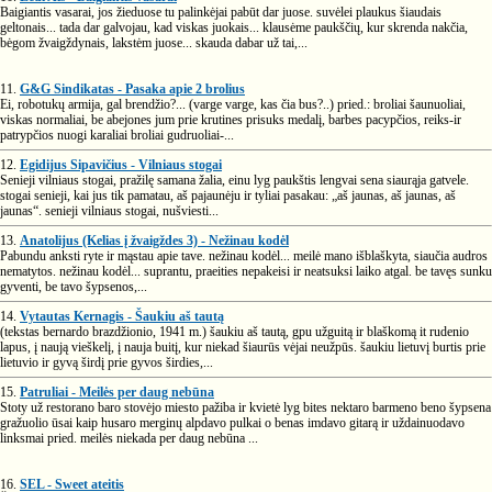
Baigiantis vasarai, jos žieduose tu palinkėjai pabūt dar juose. suvėlei plaukus šiaudais
geltonais... tada dar galvojau, kad viskas juokais... klausėme paukščių, kur skrenda nakčia,
bėgom žvaigždynais, lakstėm juose... skauda dabar už tai,...
11.
G&G Sindikatas - Pasaka apie 2 brolius
Ei, robotukų armija, gal brendžio?... (varge varge, kas čia bus?..) pried.: broliai šaunuoliai,
viskas normaliai, be abejones jum prie krutines prisuks medalį, barbes pacypčios, reiks-ir
patrypčios nuogi karaliai broliai gudruoliai-...
12.
Egidijus Sipavičius - Vilniaus stogai
Senieji vilniaus stogai, pražilę samana žalia, einu lyg paukštis lengvai sena siaurąja gatvele.
stogai senieji, kai jus tik pamatau, aš pajaunėju ir tyliai pasakau: „aš jaunas, aš jaunas, aš
jaunas“. senieji vilniaus stogai, nušviesti...
13.
Anatolijus (Kelias į žvaigždes 3) - Nežinau kodėl
Pabundu anksti ryte ir mąstau apie tave. nežinau kodėl... meilė mano išblaškyta, siaučia audros
nematytos. nežinau kodėl... suprantu, praeities nepakeisi ir neatsuksi laiko atgal. be tavęs sunku
gyventi, be tavo šypsenos,...
14.
Vytautas Kernagis - Šaukiu aš tautą
(tekstas bernardo brazdžionio, 1941 m.) šaukiu aš tautą, gpu užguitą ir blaškomą it rudenio
lapus, į naują vieškelį, į nauja buitį, kur niekad šiaurūs vėjai neužpūs. šaukiu lietuvį burtis prie
lietuvio ir gyvą širdį prie gyvos širdies,...
15.
Patruliai - Meilės per daug nebūna
Stoty už restorano baro stovėjo miesto pažiba ir kvietė lyg bites nektaro barmeno beno šypsena
gražuolio ūsai kaip husaro merginų alpdavo pulkai o benas imdavo gitarą ir uždainuodavo
linksmai pried. meilės niekada per daug nebūna ...
16.
SEL - Sweet ateitis