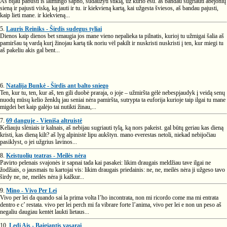
Aš bijau pabusti iš laimingo sapno, sudaužyti stiklą, už kurio esu. aš bandau sugriauti abejonių
sieną ir pajusti viską, ką jauti ir tu. ir kiekvieną kartą, kai užgesta šviesos, aš bandau pajusti,
kaip lieti mane. ir kiekvieną...
5.
Lauris Reiniks - Širdis sudegus tyliai
Dienos kaip dienos bet smaugia jos mane vieno nepalieka ta pilnatis, kurioj tu užmigai šalia aš
pamiršau tą vardą kurį žinojau kartą tik noriu vėl pakilt ir nuskristi nuskristi į ten, kur miegi tu
aš pakeliu akis gal bent...
6.
Natalija Bunkė - Širdis ant balto sniego
Ten, kur tu, ten, kur aš, ten gili duobė praraja, o joje – užmiršta gėlė nebespjaudyk į veidą senų
nuodų mūsų kelio ženklų jau seniai nėra pamiršta, sutrypta ta euforija kurioje taip ilgai tu mane
migdei bet kaip galėjo tai nutikti žinau,...
7.
69 danguje - Vieniša altruistė
Keliauju slėniais ir kalnais, aš nebijau sugriauti tylą, ką nors pakeist. gal būtų geriau kas dieną
kristi, kas dieną kilt? aš lyg alpinistė lipu aukštyn. mano everestas netoli, niekad nebijočiau
pasiklyst, o jei užgrius lavinos...
8.
Keistuolių teatras - Meilės nėra
Pavirto pelenais svajonės ir sapnai tada kai pasakei: likim draugais meldžiau tave ilgai ne
žodžiais, o jausmais tu kartojai vis: likim draugais priedainis: ne, ne, meilės nėra ji užgeso tavo
širdy ne, ne, meilės nėra ji kažkur...
9.
Mino - Vivo Per Lei
Vivo per lei da quando sai la prima volta l’ho incontrata, non mi ricordo come ma mi entrata
dentro e c’ restata. vivo per lei perch mi fa vibrare forte l’anima, vivo per lei e non un peso aš
negaliu daugiau kentėt laukti lietaus...
10.
Ledi Ais - Baigiantis vasarai