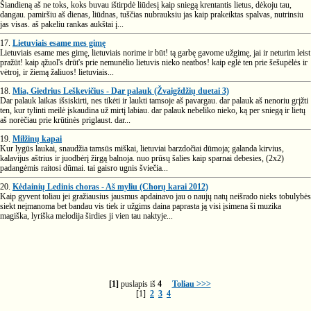
Šiandieną aš ne toks, koks buvau ištirpdė liūdesį kaip sniegą krentantis lietus, dėkoju tau,
dangau. pamiršiu aš dienas, liūdnas, tuščias nubrauksiu jas kaip prakeiktas spalvas, nutrinsiu
jas visas. aš pakeliu rankas aukštai į...
17.
Lietuviais esame mes gimę
Lietuviais esame mes gimę, lietuviais norime ir būt! tą garbę gavome užgimę, jai ir neturim leist
pražūt! kaip ąžuol's drūt's prie nemunėlio lietuvis nieko neatbos! kaip eglė ten prie šešupėlės ir
vėtroj, ir žiemą žaliuos! lietuviais...
18.
Mia, Giedrius Leškevičius - Dar palauk (Žvaigždžių duetai 3)
Dar palauk laikas išsiskirti, nes tikėti ir laukti tamsoje aš pavargau. dar palauk aš nenoriu grįžti
ten, kur tylinti meilė įskaudina už mirtį labiau. dar palauk nebeliko nieko, ką per sniegą ir lietų
aš norėčiau prie krūtinės priglaust. dar...
19.
Milžinų kapai
Kur lygūs laukai, snaudžia tamsūs miškai, lietuviai barzdočiai dūmoja; galanda kirvius,
kalavijus aštrius ir juodbėrį žirgą balnoja. nuo prūsų šalies kaip sparnai debesies, (2x2)
padangėmis raitosi dūmai. tai gaisro ugnis šviečia...
20.
Kėdainių Ledinis choras - Aš myliu (Chorų karai 2012)
Kaip gyvent toliau jei gražiausius jausmus apdainavo jau o naujų natų neišrado nieks tobulybės
siekt neįmanoma bet bandau vis tiek ir užgims daina paprasta ją visi įsimena ši muzika
magiška, lyriška melodija širdies ji vien tau naktyje...
[1]
puslapis iš
4
Toliau >>>
[1]
2
3
4