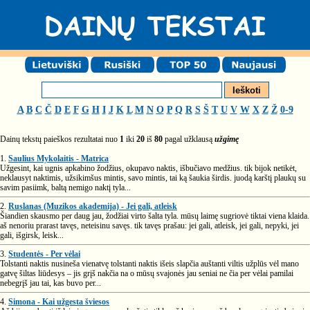
A
B
C
Č
D
E
F
G
H
I
J
K
L
M
N
O
P
Q
R
S
Š
T
U
V
W
X
Z
Ž
0-9
Dainų tekstų paieškos rezultatai nuo
1
iki
20
iš
80
pagal užklausą
užgimę
1.
Saulius Mykolaitis - Matrica
Užgesint, kai ugnis apkabino žodžius, okupavo naktis, išbučiavo medžius. tik bijok netikėt,
neklausyt naktimis, užsikimšus mintis, savo mintis, tai ką šaukia širdis. juodą karštį plaukų su
savim pasiimk, baltą nemigo naktį tyla...
2.
Ruslanas (Muzikos akademija) - Jei gali, atleisk
Šiandien skausmo per daug jau, žodžiai virto šalta tyla. mūsų laimę sugriovė tiktai viena klaida.
aš nenoriu prarast tavęs, neteisinu savęs. tik tavęs prašau: jei gali, atleisk, jei gali, nepyki, jei
gali, išgirsk, leisk...
3.
Studentės - Per vėlai
Tolstanti naktis nusineša vienatvę tolstanti naktis išeis slapčia auštanti viltis užplūs vėl mano
gatvę šiltas liūdesys – jis grįš nakčia na o mūsų svajonės jau seniai ne čia per vėlai pamilai
nebegrįš jau tai, kas buvo per...
4.
Simona - Kai užgesta šviesos