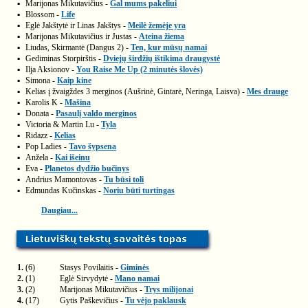
▪
Marijonas Mikutavičius -
Gal mums pakeliui
▪
Blossom -
Life
▪
Eglė Jakštytė ir Linas Jakštys -
Meilė žemėje yra
▪
Marijonas Mikutavičius ir Justas -
Ateina žiema
▪
Liudas, Skirmantė (Dangus 2) -
Ten, kur mūsų namai
▪
Gediminas Storpirštis -
Dviejų širdžių ištikima draugystė
▪
Ilja Aksionov -
You Raise Me Up (2 minutės šlovės)
▪
Simona -
Kaip kine
▪
Kelias į žvaigždes 3 merginos (Aušrinė, Gintarė, Neringa, Laisva) -
Mes drauge
▪
Karolis K -
Mašina
▪
Donata -
Pasaulį valdo merginos
▪
Victoria & Martin Lu -
Tyla
▪
Ridazz -
Kelias
▪
Pop Ladies -
Tavo šypsena
▪
Anžela -
Kai išeinu
▪
Eva -
Planetos dydžio bučinys
▪
Andrius Mamontovas -
Tu būsi toli
▪
Edmundas Kučinskas -
Noriu būti turtingas
Daugiau...
1.
(6)
Stasys Povilaitis -
Giminės
2.
(1)
Eglė Sirvydytė -
Mano namai
3.
(2)
Marijonas Mikutavičius -
Trys milijonai
4.
(17)
Gytis Paškevičius -
Tu vėjo paklausk