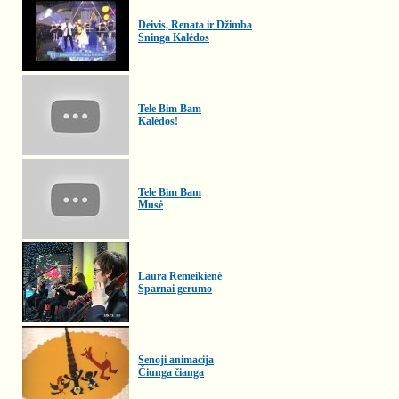
Deivis, Renata ir Džimba
Sninga Kalėdos
Tele Bim Bam
Kalėdos!
Tele Bim Bam
Musė
Laura Remeikienė
Sparnai gerumo
Senoji animacija
Čiunga čianga