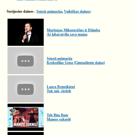
Susijusios dainos -
Senoji animacija
,
Vaikiškos dainos
:
Marijonas Mikutavičius ir Džimba
Aš labai myliu savo mamą
Senoji animacija
Krokodilas Gena (Gimtadienio daina)
Laura Remeikienė
Tuk tuk, širdele
Tele Bim Bam
Mamos suknelė