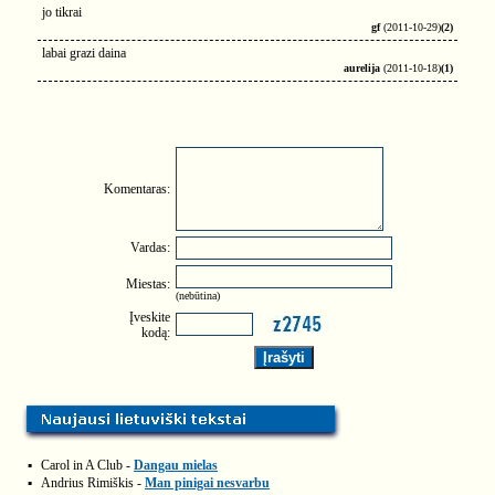
jo tikrai
gf
(2011-10-29)
(2)
labai grazi daina
aurelija
(2011-10-18)
(1)
Komentaras:
Vardas:
Miestas:
(nebūtina)
Įveskite
kodą:
▪
Carol in A Club -
Dangau mielas
▪
Andrius Rimiškis -
Man pinigai nesvarbu