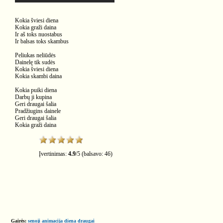
Kokia šviesi diena
Kokia graži daina
Ir aš toks nuostabus
Ir balsas toks skambus
Peliukas neliūdės
Dainelę tik sudės
Kokia šviesi diena
Kokia skambi daina
Kokia puiki diena
Darbų ji kupina
Geri draugai šalia
Pradžiugins dainele
Geri draugai šalia
Kokia graži daina
Įvertinimas:
4.9
/
5
(balsavo:
46
)
Gairės:
senoji
animacija
diena
draugai