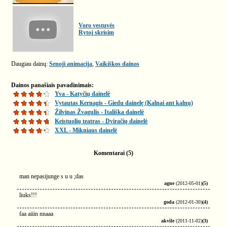
Voro vestuvės
Rytoj skrisim
Daugiau dainų:
Senoji animacija
,
Vaikiškos dainos
Dainos panašiais pavadinimais:
Yva - Katyčių dainelė
Vytautas Kernagis - Giedu dainelę (Kalnai ant kalnų)
Žilvinas Žvagulis - Itališka dainelė
Keistuolių teatras - Dviračių dainelė
XXL - Mikniaus dainelė
Komentarai (5)
man nepasijunge s u u ;das
agne
(2012-05-01)
(5)
liuks!!!
goda
(2012-01-30)
(4)
faa aiiin nnaaa
akvile
(2011-11-02)
(3)