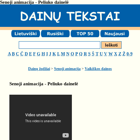
Senoji animacija - Peliuko dainelė
A
B
C
Č
D
E
F
G
H
I
J
K
L
M
N
O
P
Q
R
S
Š
T
U
V
W
X
Z
Ž
0-9
Dainų žodžiai
>
Senoji animacija
>
Vaikiškos dainos
Senoji animacija - Peliuko dainelė