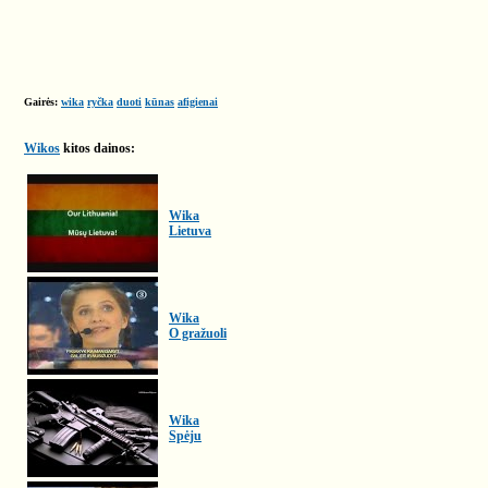
Gairės:
wika
ryčka
duoti
kūnas
afigienai
Wikos
kitos dainos:
Wika
Lietuva
Wika
O gražuoli
Wika
Spėju