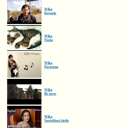
Wika
Kęstutis
Wika
Noriu
Wika
Pavargau
Wika
Be tavęs
Wika
Surūdijusi širdis