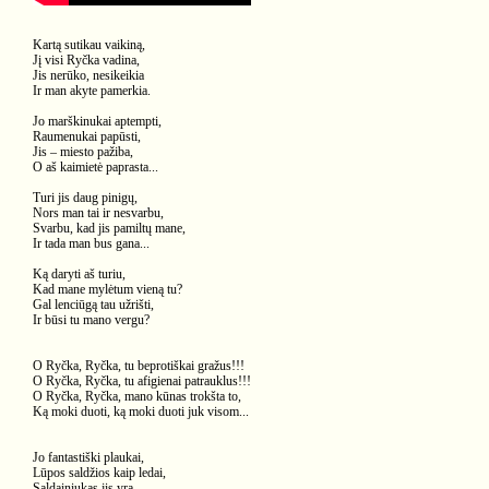
Kartą sutikau vaikiną,
Jį visi Ryčka vadina,
Jis nerūko, nesikeikia
Ir man akyte pamerkia.
Jo marškinukai aptempti,
Raumenukai papūsti,
Jis – miesto pažiba,
O aš kaimietė paprasta...
Turi jis daug pinigų,
Nors man tai ir nesvarbu,
Svarbu, kad jis pamiltų mane,
Ir tada man bus gana...
Ką daryti aš turiu,
Kad mane mylėtum vieną tu?
Gal lenciūgą tau užrišti,
Ir būsi tu mano vergu?
O Ryčka, Ryčka, tu beprotiškai gražus!!!
O Ryčka, Ryčka, tu afigienai patrauklus!!!
O Ryčka, Ryčka, mano kūnas trokšta to,
Ką moki duoti, ką moki duoti juk visom...
Jo fantastiški plaukai,
Lūpos saldžios kaip ledai,
Saldainiukas jis yra,