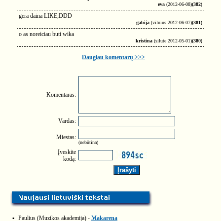
eva
(2012-06-08)
(382)
gera daina LIKE;DDD
gabija
(vilnius 2012-06-07)
(381)
o as noreiciau buti wika
kristina
(silute 2012-05-01)
(380)
Daugiau komentarų >>>
Komentaras:
Vardas:
Miestas:
(nebūtina)
Įveskite
kodą:
▪
Paulius (Muzikos akademija) -
Makarena