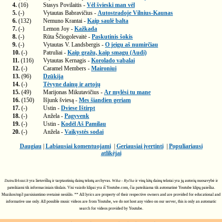
4.
(16)
Stasys Povilaitis -
Vėl švieski man vėl
5.
(-)
Vytautas Babravičius -
Autostradoje Vilnius-Kaunas
6.
(132)
Nemuno Krantai -
Kaip saulė balta
7.
(-)
Lemon Joy -
Kažkada
8.
(-)
Rūta Ščiogolevaitė -
Paskutinis šokis
9.
(-)
Vytautas V. Landsbergis -
O jeigu aš numirčiau
10.
(-)
Patruliai -
Kaip gražu, kaip smagu (Audi)
11.
(116)
Vytautas Kernagis -
Korolado vabalai
12.
(-)
Caramel Members -
Maironiui
13.
(96)
Dzūkija
14.
(-)
Tėvyne dainų ir artojų
15.
(49)
Marijonas Mikutavičius -
Ar mylėsi tu mane
16.
(150)
Išjunk šviesą -
Mes šiandien geriam
17.
(-)
Ustin -
Dviese Ištirpt
18.
(-)
Anžela -
Pagyvenk
19.
(-)
Ustin -
Kodėl Aš Pamilau
20.
(-)
Anžela -
Vaikystės sodai
Daugiau
|
Labiausiai komentuojami
|
Geriausiai įvertinti
|
Populiariausi
atlikėjai
DainuTekstai.lt
yra lietuviškų ir tarptautinių dainų tekstų archyvas.
Wika - Ryčka
ir visų kitų dainų tekstai yra jų autorių nuosavybė ir
pateikiami tik informaciniais tikslais. Visi vaizdo klipai yra iš Youtube.com, čia pateikiama tik automatinė Youtube klipų paieška.
Muzikos/mp3 parsisiuntimo svetainė nesiūlo. ** All lyrics are property of their respective owners and are provided for educational and
informative use only. All possible music videos are from Youtube, we do not host any video on our server, this is only an automatic
search for videos provided by Youtube.