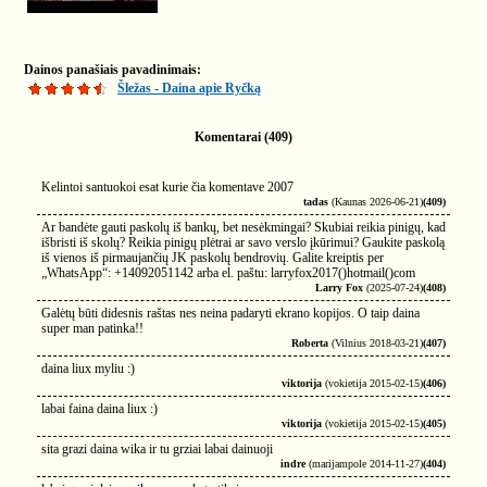
Dainos panašiais pavadinimais:
Šležas - Daina apie Ryčką
Komentarai (409)
Kelintoi santuokoi esat kurie čia komentave 2007
tadas
(Kaunas 2026-06-21)
(409)
Ar bandėte gauti paskolų iš bankų, bet nesėkmingai? Skubiai reikia pinigų, kad
išbristi iš skolų? Reikia pinigų plėtrai ar savo verslo įkūrimui? Gaukite paskolą
iš vienos iš pirmaujančių JK paskolų bendrovių. Galite kreiptis per
„WhatsApp“: +14092051142 arba el. paštu: larryfox2017()hotmail()com
Larry Fox
(2025-07-24)
(408)
Galėtų būti didesnis raštas nes neina padaryti ekrano kopijos. O taip daina
super man patinka!!
Roberta
(Vilnius 2018-03-21)
(407)
daina liux myliu :)
viktorija
(vokietija 2015-02-15)
(406)
labai faina daina liux :)
viktorija
(vokietija 2015-02-15)
(405)
sita grazi daina wika ir tu grziai labai dainuoji
indre
(marijampole 2014-11-27)
(404)