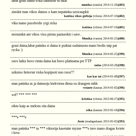
labai grazi daina wika saunuole tu tikai
monika
(siauliai 2014-11-26)
(403)
zinokit man vikos dainos o kam nepatinka uzsicaupkit
katrina vikos gerbeja
(vilnius 2014-07-10)
(402)
vika mano pussbrolis yrgi ricka
katrina
(vilnius 2014-07-10)
(401)
nestumkit ant vikos visu pirmu paziurekit i save...
Monika
(varniai 2014-05-25)
(400)
grazi daina,labai patinka si daina ir puikiai sudainuota mano brolis taip pat
rycka :)
Monika
(varniai 2014-05-25)
(399)
savo laiku buvo rimta daina kai buvo platinama per FTP
tadas
(2014-03-28)
(398)
uzkniso lietuviai viska kopijuoti nuo rusu!!!
kaz kas tai
(2014-01-08)
(397)
man patinka as ja dainuoju kiekviena diena su draugem mldc
vytaute
(kaunas 2014-01-02)
(396)
wtf? *** *** ***
kristina
(vilnius 2013-06-27)
(395)
eiktu kaip as mekstu sita daina
wika
(kaunas 2013-05-18)
(394)
***e ***e
Juste
(madagaskaras 2013-05-02)
(393)
man patinka *** tu *** viktorija kasetaite myzne ***e tave mano dragas kviete
i lova