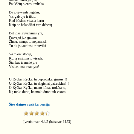
Paukščių pienas, tralialia...
Be jo gyventi negaliu,
Vis galvoju ir tikiu,
Kad būsime visada kartu
Kaip tie balandžiai tarp debesų...
Bet toks gyvenimas yra,
Pasvajot juk galima,
Žinau, manęs tu nepamilsi,
Tu tik įskaudinsi ir nuvilsi.
Va tokia istorija,
Kurią atsiminsiu visada.
Štai kas ta meilė yra -
Viskas ima ir subyra!
O Ryčka, Ryčka, tu beprotiškai gražus!!!
O Ryčka, Ryčka, tu afigienai patrauklus!!!
O Ryčka, Ryčka, mano kūnas trokšta to,
Ką moki duoti, ką moki duoti juk visom...
Šios dainos rusiška versija
Įvertinimas:
4.4
/
5
(balsavo:
1153
)