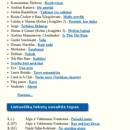
▪
Konstantinas Škelevas -
Recidyvistas
▪
Andrius Kaniava -
Du angelai
▪
Violeta Riaubiškytė -
Vaikinai yra vaikinai
▪
Rosita Čivilytė ir Rūta Ščiogolevaitė -
Meilės netylėk
▪
Grūdas ir Shamas (Kelias į žvaigždes 2) -
Pasirink, kas tinka
▪
Jurga -
Šerlokas Holmsas
▪
Dūmas ir Gintarė (Kelias į žvaigždes 3) -
Mylėsiu baisiai
▪
Andrius Mamontovas_Cloudmaker -
Is This The Rain
▪
Giedrė Smolskaitė -
Šalia
▪
Donata, Haroldas -
Kaip gaila
▪
Meškiukai -
Šarabanai
▪
Delfinai -
Neišeik
▪
Tele Bim Bam -
Kalėdos!
▪
Svarbu būti apskritai
▪
Eva -
Viso gero
▪
Lauris Reiniks -
Tavęs nepamirštu
▪
Carol in A Club -
Noriu tavęs (Surūkau cigaretę)
▪
Pikų panos -
Kava
▪
Studentės -
Alpstu
Daugiau...
1.
(-)
Algis ir Valdemaras Frankoniai -
Pašauki mane
2.
(97)
Algis ir Valdemaras Frankoniai -
Kur aukštas klevas
3.
(61)
Nijolė Tallat-Kelpšaitė -
Ne, nereikia ašarų