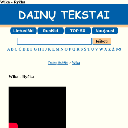
Wika - Ryčka
A
B
C
Č
D
E
F
G
H
I
J
K
L
M
N
O
P
Q
R
S
Š
T
U
V
W
X
Z
Ž
0-9
Dainų žodžiai
>
Wika
Wika - Ryčka