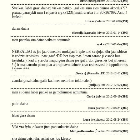
Juste
(madagaskaras 2013-05-02)
(392)
Sveikas, labai grazi daina:) viskas patiko , gal kas zino sios dainos akordus???
prasau parasykit man i el pasta erykk123@mail.ru arba i nr 867367092 Aciu!!
lauksiu
Erikas
(Vilnius 2013-03-30)
(391)
durna daina
viktorija kasetaite
(alytus 2013-01-14)
(390)
man patinka sita daina wika tu saunuole
ryska
(2013-01-04)
(389)
NEREALIAI as jau jau 6 metuku mokejau ir apie toki svajojau dbr jau isbleso
ir zodziai ir viskas...paaugau! :DD bet siap tpas ! man sarase ji visada bus
trejetuke ): kad ir yra dbr nauju geru dainu jos gal ir dbr geresnes bet ji nereali
! :) ir man atrodo pirmoji ar antroji tavo dainele tavo realizavusi ir isppuliarinus
! :)*** :***
Greta :}
(Kaunelis :DD 2012-12-11)
(388)
ziauriai grazi daina gaila kad mes neturime tokio talen)
julija
(silute 2012-12-02)
(387)
man si daina labai patiko as ja mokinuosi atmintinai
Gerda
(Alytus 2012-09-19)
(386)
puiki daina
laura
(varniai 2012-08-31)
(385)
labai gera daina
laura
(veivirzenai 2012-08-24)
(384)
Viki yra fyfa, o kazin jinai pati sukurita daina
Marija-Alesandra
(Šiauliai 2012-08-09)
(383)
sita daina baisi tikri asilai kas jos klauso