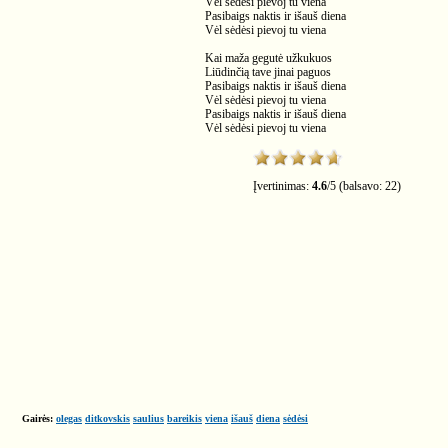
Vėl sėdėsi pievoj tu viena
Pasibaigs naktis ir išauš diena
Vėl sėdėsi pievoj tu viena
Kai maža gegutė užkukuos
Liūdinčią tave jinai paguos
Pasibaigs naktis ir išauš diena
Vėl sėdėsi pievoj tu viena
Pasibaigs naktis ir išauš diena
Vėl sėdėsi pievoj tu viena
Įvertinimas:
4.6
/
5
(balsavo:
22
)
Gairės:
olegas
ditkovskis
saulius
bareikis
viena
išauš
diena
sėdėsi