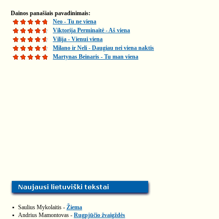
Dainos panašiais pavadinimais:
Neo - Tu ne viena
Viktorija Perminaitė - Aš viena
Vilija - Vienui viena
Milano ir Neli - Daugiau nei viena naktis
Martynas Beinaris - Tu man viena
▪
Saulius Mykolaitis -
Žiema
▪
Andrius Mamontovas -
Rugpjūčio žvaigždės