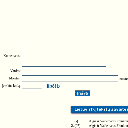
Komentaras:
Vardas:
Miestas:
(nebūtin
Įveskite kodą:
1.
(-)
Algis ir Valdemaras Frankon
2.
(97)
Algis ir Valdemaras Frankon