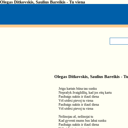
Olegas Ditkovskis, Saulius Bareikis - Tu viena
Olegas Ditkovskis, Saulius Bareikis - T
Jeigu kartais būna tau sunku
Neprašyk žvaigždžių, kad jos eitų kartu
Pasibaigs naktis ir išauš diena
Vėl sėdėsi pievoj tu viena
Pasibaigs naktis ir išauš diena
Vėl sėdėsi pievoj tu viena
Nežinojau aš, nežinojai tu
Kad gyventi mums bus labai sunku
Pasibaigs naktis ir išauš diena