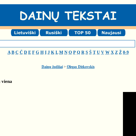
A
B
C
Č
D
E
F
G
H
I
J
K
L
M
N
O
P
Q
R
S
Š
T
U
V
W
X
Z
Ž
0-9
Dainų žodžiai
>
Olegas Ditkovskis
u viena