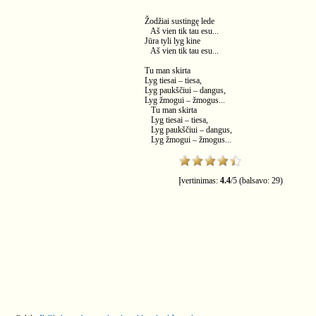
Žodžiai sustingę lede
Aš vien tik tau esu...
Jūra tyli lyg kine
Aš vien tik tau esu...
Tu man skirta
Lyg tiesai – tiesa,
Lyg paukščiui – dangus,
Lyg žmogui – žmogus...
Tu man skirta
Lyg tiesai – tiesa,
Lyg paukščiui – dangus,
Lyg žmogui – žmogus...
Įvertinimas:
4.4
/
5
(balsavo:
29
)