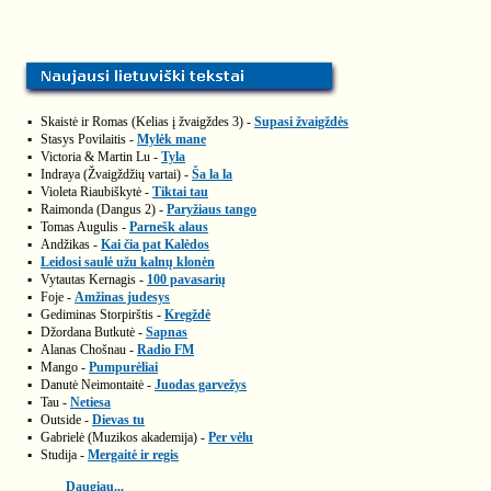
▪
Skaistė ir Romas (Kelias į žvaigždes 3) -
Supasi žvaigždės
▪
Stasys Povilaitis -
Mylėk mane
▪
Victoria & Martin Lu -
Tyla
▪
Indraya (Žvaigždžių vartai) -
Ša la la
▪
Violeta Riaubiškytė -
Tiktai tau
▪
Raimonda (Dangus 2) -
Paryžiaus tango
▪
Tomas Augulis -
Parnešk alaus
▪
Andžikas -
Kai čia pat Kalėdos
▪
Leidosi saulė užu kalnų klonėn
▪
Vytautas Kernagis -
100 pavasarių
▪
Foje -
Amžinas judesys
▪
Gediminas Storpirštis -
Kregždė
▪
Džordana Butkutė -
Sapnas
▪
Alanas Chošnau -
Radio FM
▪
Mango -
Pumpurėliai
▪
Danutė Neimontaitė -
Juodas garvežys
▪
Tau -
Netiesa
▪
Outside -
Dievas tu
▪
Gabrielė (Muzikos akademija) -
Per vėlu
▪
Studija -
Mergaitė ir regis
Daugiau...