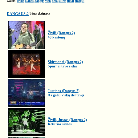
Gairės:
živilė
alanas
dangus
vien
tiesa
skirta
tiesai
žmogui
DANGAUS-2
kitos dainos:
Živilė (Dangus 2)
40 kaštonų
Skirmantė (Dangus 2)
Sparnai tavo sielai
Justinas (Dangus 2)
Aš galiu viską dėl tavęs
Živilė, Justas (Dangus 2)
Keturios sienos