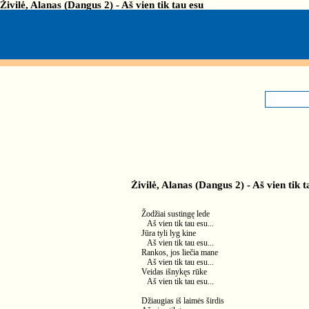
Živilė, Alanas (Dangus 2) - Aš vien tik tau esu
Živilė, Alanas (Dangus 2) - Aš vien tik t
Žodžiai sustingę lede
Aš vien tik tau esu...
Jūra tyli lyg kine
Aš vien tik tau esu...
Rankos, jos liečia mane
Aš vien tik tau esu...
Veidas išnykęs rūke
Aš vien tik tau esu...
Džiaugias iš laimės širdis