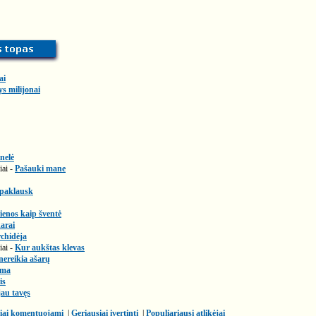
ai
ys milijonai
nelė
iai -
Pašauki mane
 paklausk
enos kaip šventė
arai
chidėja
iai -
Kur aukštas klevas
nereikia ašarų
ema
is
au tavęs
iai komentuojami
|
Geriausiai įvertinti
|
Populiariausi atlikėjai