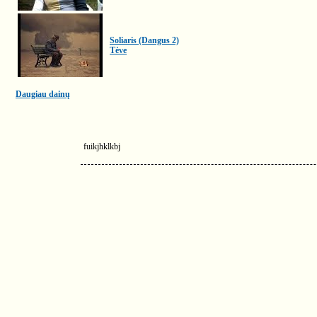
Soliaris (Dangus 2)
Tėve
Daugiau dainų
fuikjhklkbj