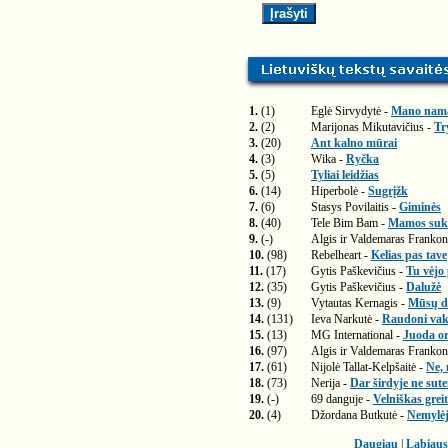
1.
(1)
Eglė Sirvydytė -
Mano nam
2.
(2)
Marijonas Mikutavičius -
Tr
3.
(20)
Ant kalno mūrai
4.
(3)
Wika -
Ryčka
5.
(5)
Tyliai leidžias
6.
(14)
Hiperbolė -
Sugrįžk
7.
(6)
Stasys Povilaitis -
Giminės
8.
(40)
Tele Bim Bam -
Mamos suk
9.
(-)
Algis ir Valdemaras Frankon
10.
(98)
Rebelheart -
Kelias pas tave
11.
(17)
Gytis Paškevičius -
Tu vėjo
12.
(35)
Gytis Paškevičius -
Dalužė
13.
(9)
Vytautas Kernagis -
Mūsų di
14.
(131)
Ieva Narkutė -
Raudoni vak
15.
(13)
MG International -
Juoda or
16.
(97)
Algis ir Valdemaras Frankon
17.
(61)
Nijolė Tallat-Kelpšaitė -
Ne, 
18.
(73)
Nerija -
Dar širdyje ne sut
19.
(-)
69 danguje -
Velniškas greit
20.
(4)
Džordana Butkutė -
Nemylėj
Daugiau
|
Labiaus