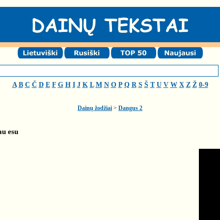
A
B
C
Č
D
E
F
G
H
I
J
K
L
M
N
O
P
Q
R
S
Š
T
U
V
W
X
Z
Ž
0-9
Dainų žodžiai
>
Dangus 2
au esu