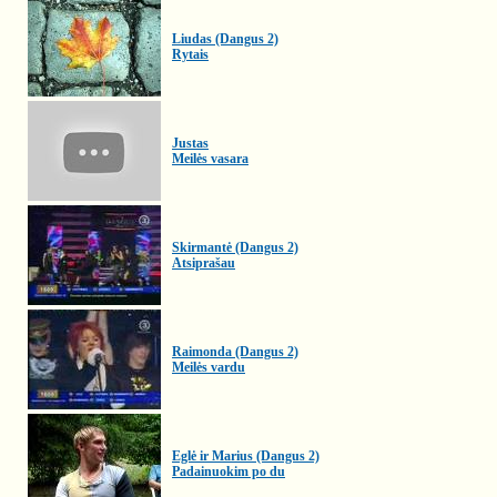
Liudas (Dangus 2)
Rytais
Justas
Meilės vasara
Skirmantė (Dangus 2)
Atsiprašau
Raimonda (Dangus 2)
Meilės vardu
Eglė ir Marius (Dangus 2)
Padainuokim po du