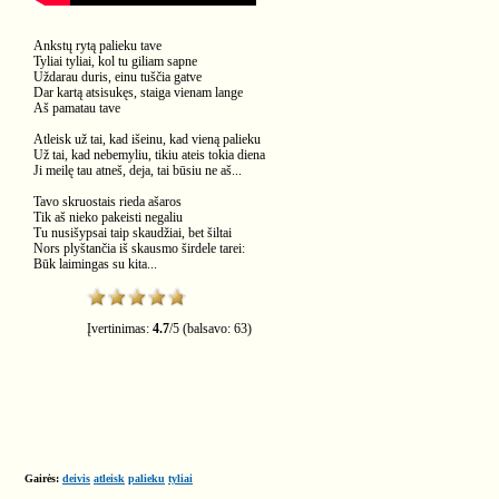
Ankstų rytą palieku tave
Tyliai tyliai, kol tu giliam sapne
Uždarau duris, einu tuščia gatve
Dar kartą atsisukęs, staiga vienam lange
Aš pamatau tave
Atleisk už tai, kad išeinu, kad vieną palieku
Už tai, kad nebemyliu, tikiu ateis tokia diena
Ji meilę tau atneš, deja, tai būsiu ne aš...
Tavo skruostais rieda ašaros
Tik aš nieko pakeisti negaliu
Tu nusišypsai taip skaudžiai, bet šiltai
Nors plyštančia iš skausmo širdele tarei:
Būk laimingas su kita...
Įvertinimas:
4.7
/
5
(balsavo:
63
)
Gairės:
deivis
atleisk
palieku
tyliai