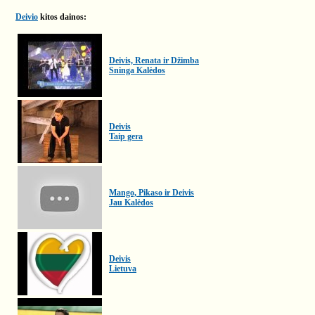
Deivio
kitos dainos:
Deivis, Renata ir Džimba
Sninga Kalėdos
Deivis
Taip gera
Mango, Pikaso ir Deivis
Jau Kalėdos
Deivis
Lietuva