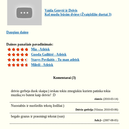
Vaida Genytė ir Deivis
Kol mudu būsim dviese (Žvaigždžių duetai 3)
Daugiau dainų
Dainos panašiais pavadinimais:
Mia - Atleisk
Guoda Gailiūtė - Atleisk
Stasys Povilaitis - Tu man atleisk
Miledi - Atleisk
Komentarai (3)
deivio gerbeja duok skaipa:) ieskau tokiu zmogiukiu kuriem patinka tokia
muzika,vo butent kaip deivio! :D
rimvis
(2010-03-14)
Nuostabūs ir nuoširdūs tekstų žodžiai:)
Deivio gerbėja
(Vilnius 2010-03-06)
begalo grazus ir prasmingi tekstai (sun)
Ash;]~
(2007-08-05)