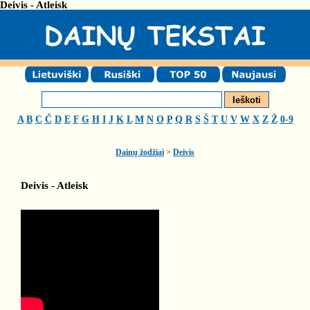
Deivis - Atleisk
A
B
C
Č
D
E
F
G
H
I
J
K
L
M
N
O
P
Q
R
S
Š
T
U
V
W
X
Z
Ž
0-9
Dainų žodžiai
>
Deivis
Deivis - Atleisk