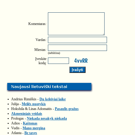
Komentaras:
Vardas:
Miestas:
(nebūtina)
Įveskite
kodą:
▪
Andrius Rimiškis -
Du keleiviai laike
▪
Julija -
Meilės nuotykis
▪
Hokshila & Linas Adomaitis -
Pasaulis gražus
▪
Akmeniniais veidais
▪
Prologas -
Niekada nesakyk niekada
▪
Adios -
Kaštonas
▪
Vudis -
Mano mergina
▪
Atlanta -
Be tavęs