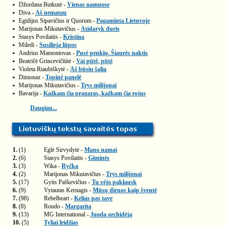
▪
Džordana Butkutė -
Vienas namuose
▪
Diva -
Aš nematau
▪
Egidijus Sipavičius ir Quorum -
Pagaminta Lietuvoje
▪
Marijonas Mikutavičius -
Atidaryk duris
▪
Stasys Povilaitis -
Kristina
▪
Miledi -
Susilieja lūpos
▪
Andrius Mamontovas -
Pusė penkių. Šiaurės naktis
▪
Beatričė Grincevičiūtė -
Vai pūtė, pūtė
▪
Violeta Riaubiškytė -
Aš būsiu šalia
▪
Dimonaz -
Topinė panelė
▪
Marijonas Mikutavičius -
Trys milijonai
▪
Bavarija -
Kažkam čia pragaras, kažkam čia rojus
Daugiau...
1.
(1)
Eglė Sirvydytė -
Mano namai
2.
(6)
Stasys Povilaitis -
Giminės
3.
(3)
Wika -
Ryčka
4.
(2)
Marijonas Mikutavičius -
Trys milijonai
5.
(17)
Gytis Paškevičius -
Tu vėjo paklausk
6.
(9)
Vytautas Kernagis -
Mūsų dienos kaip šventė
7.
(98)
Rebelheart -
Kelias pas tave
8.
(8)
Rondo -
Margarita
9.
(13)
MG International -
Juoda orchidėja
10.
(5)
Tyliai leidžias