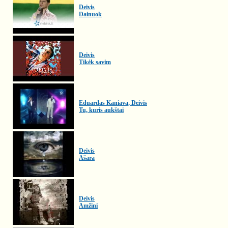
Deivis
Dainuok
Deivis
Tikėk savim
Eduardas Kaniava, Deivis
Tu, kuris aukštai
Deivis
Ašara
Deivis
Amžini