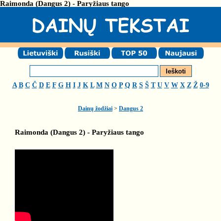
Raimonda (Dangus 2) - Paryžiaus tango
A
B
C
Č
D
E
F
G
H
I
J
K
L
M
N
O
P
Q
R
S
Š
T
U
V
W
X
Z
Ž
0-9
Dainų žodžiai
>
Dangus 2
Raimonda (Dangus 2) - Paryžiaus tango