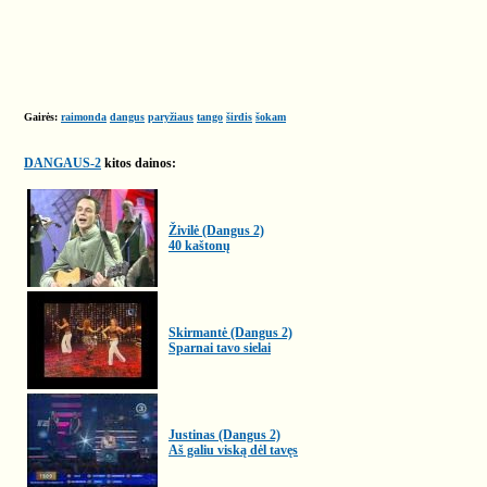
Gairės:
raimonda
dangus
paryžiaus
tango
širdis
šokam
DANGAUS-2
kitos dainos:
Živilė (Dangus 2)
40 kaštonų
Skirmantė (Dangus 2)
Sparnai tavo sielai
Justinas (Dangus 2)
Aš galiu viską dėl tavęs