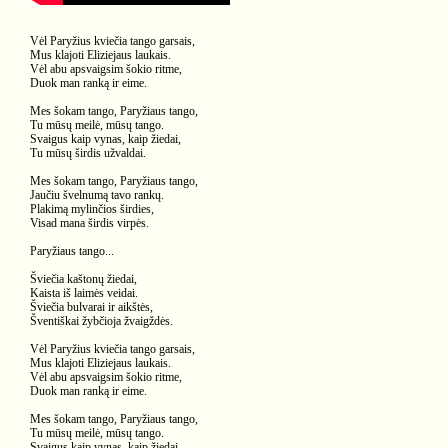
Vėl Paryžius kviečia tango garsais,
Mus klajoti Eliziejaus laukais.
Vėl abu apsvaigsim šokio ritme,
Duok man ranką ir eime.
Mes šokam tango, Paryžiaus tango,
Tu mūsų meilė, mūsų tango.
Svaigus kaip vynas, kaip žiedai,
Tu mūsų širdis užvaldai.
Mes šokam tango, Paryžiaus tango,
Jaučiu švelnumą tavo rankų.
Plakimą mylinčios širdies,
Visad mana širdis virpės.
Paryžiaus tango...
Šviečia kaštonų žiedai,
Kaista iš laimės veidai.
Šviečia bulvarai ir aikštės,
Šventiškai žybčioja žvaigždės.
Vėl Paryžius kviečia tango garsais,
Mus klajoti Eliziejaus laukais.
Vėl abu apsvaigsim šokio ritme,
Duok man ranką ir eime.
Mes šokam tango, Paryžiaus tango,
Tu mūsų meilė, mūsų tango.
Svaigus kaip vynas, kaip žiedai,