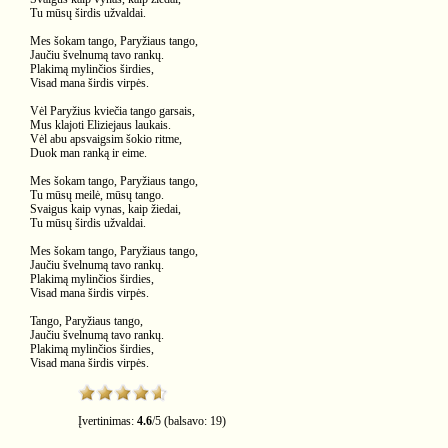
Tu mūsų širdis užvaldai.
Mes šokam tango, Paryžiaus tango,
Jaučiu švelnumą tavo rankų.
Plakimą mylinčios širdies,
Visad mana širdis virpės.
Vėl Paryžius kviečia tango garsais,
Mus klajoti Eliziejaus laukais.
Vėl abu apsvaigsim šokio ritme,
Duok man ranką ir eime.
Mes šokam tango, Paryžiaus tango,
Tu mūsų meilė, mūsų tango.
Svaigus kaip vynas, kaip žiedai,
Tu mūsų širdis užvaldai.
Mes šokam tango, Paryžiaus tango,
Jaučiu švelnumą tavo rankų.
Plakimą mylinčios širdies,
Visad mana širdis virpės.
Tango, Paryžiaus tango,
Jaučiu švelnumą tavo rankų.
Plakimą mylinčios širdies,
Visad mana širdis virpės.
Įvertinimas:
4.6
/
5
(balsavo:
19
)