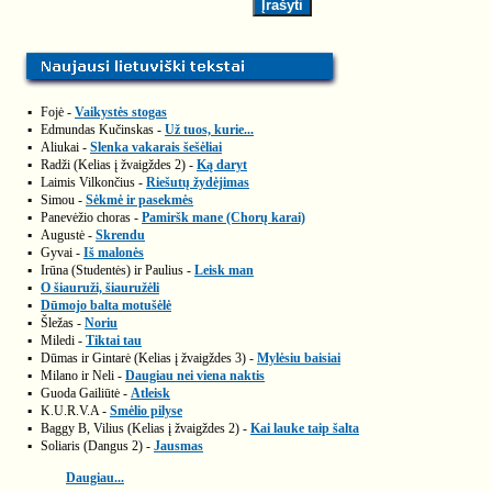
▪
Fojė -
Vaikystės stogas
▪
Edmundas Kučinskas -
Už tuos, kurie...
▪
Aliukai -
Slenka vakarais šešėliai
▪
Radži (Kelias į žvaigždes 2) -
Ką daryt
▪
Laimis Vilkončius -
Riešutų žydėjimas
▪
Simou -
Sėkmė ir pasekmės
▪
Panevėžio choras -
Pamiršk mane (Chorų karai)
▪
Augustė -
Skrendu
▪
Gyvai -
Iš malonės
▪
Irūna (Studentės) ir Paulius -
Leisk man
▪
O šiauruži, šiauružėli
▪
Dūmojo balta motušėlė
▪
Šležas -
Noriu
▪
Miledi -
Tiktai tau
▪
Dūmas ir Gintarė (Kelias į žvaigždes 3) -
Mylėsiu baisiai
▪
Milano ir Neli -
Daugiau nei viena naktis
▪
Guoda Gailiūtė -
Atleisk
▪
K.U.R.V.A -
Smėlio pilyse
▪
Baggy B, Vilius (Kelias į žvaigždes 2) -
Kai lauke taip šalta
▪
Soliaris (Dangus 2) -
Jausmas
Daugiau...