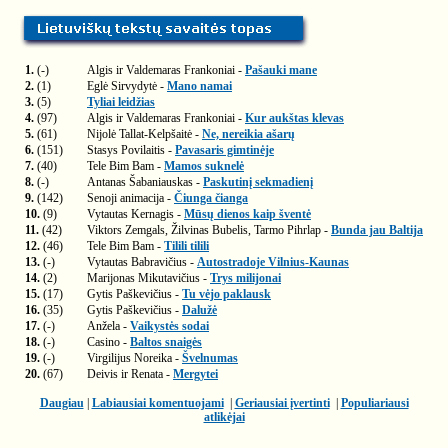
1.
(-)
Algis ir Valdemaras Frankoniai -
Pašauki mane
2.
(1)
Eglė Sirvydytė -
Mano namai
3.
(5)
Tyliai leidžias
4.
(97)
Algis ir Valdemaras Frankoniai -
Kur aukštas klevas
5.
(61)
Nijolė Tallat-Kelpšaitė -
Ne, nereikia ašarų
6.
(151)
Stasys Povilaitis -
Pavasaris gimtinėje
7.
(40)
Tele Bim Bam -
Mamos suknelė
8.
(-)
Antanas Šabaniauskas -
Paskutinį sekmadienį
9.
(142)
Senoji animacija -
Čiunga čianga
10.
(9)
Vytautas Kernagis -
Mūsų dienos kaip šventė
11.
(42)
Viktors Zemgals, Žilvinas Bubelis, Tarmo Pihrlap -
Bunda jau Baltija
12.
(46)
Tele Bim Bam -
Tilili tilili
13.
(-)
Vytautas Babravičius -
Autostradoje Vilnius-Kaunas
14.
(2)
Marijonas Mikutavičius -
Trys milijonai
15.
(17)
Gytis Paškevičius -
Tu vėjo paklausk
16.
(35)
Gytis Paškevičius -
Dalužė
17.
(-)
Anžela -
Vaikystės sodai
18.
(-)
Casino -
Baltos snaigės
19.
(-)
Virgilijus Noreika -
Švelnumas
20.
(67)
Deivis ir Renata -
Mergytei
Daugiau
|
Labiausiai komentuojami
|
Geriausiai įvertinti
|
Populiariausi
atlikėjai