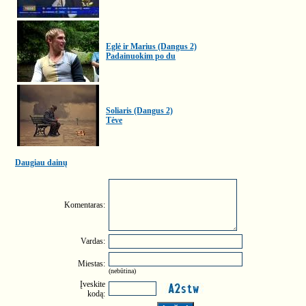
Eglė ir Marius (Dangus 2)
Padainuokim po du
Soliaris (Dangus 2)
Tėve
Daugiau dainų
Komentaras:
Vardas:
Miestas:
(nebūtina)
Įveskite
kodą: