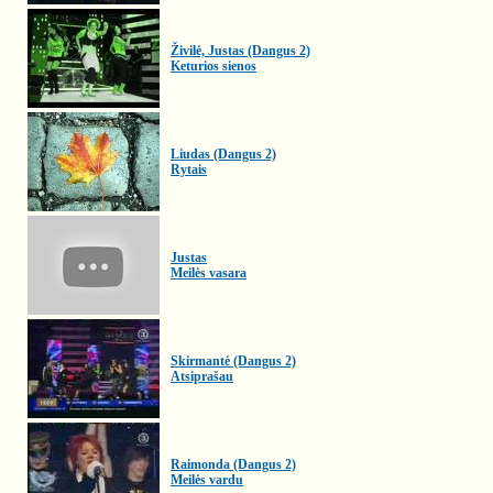
Živilė, Justas (Dangus 2)
Keturios sienos
Liudas (Dangus 2)
Rytais
Justas
Meilės vasara
Skirmantė (Dangus 2)
Atsiprašau
Raimonda (Dangus 2)
Meilės vardu