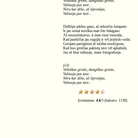
Velniškas greitis, dangiškas greitis,
Važiuoju pas tave...
Nėra kur dėtis, aš išprotėjus,
Važiuoju pas tave...
Didžėjai arklius gano, aš nekenčiu šampano
Ir jau seniai nereikia man šito balagano.
Aš nesusišukavus, ir man visai vienodai,
Kad paukščiai jau sugrįžę ir vėl pražydo sodai.
Gerajam pareigūnui aš meiliai nusišypsau,
Kad kuo greičiau paleistų tave vėl apkabinti,
Jau aš lėtai važiuoju, mane fotografuoja...
(x3)
Velniškas greitis, dangiškas greitis,
Važiuoju pas tave...
Nėra kur dėtis, aš išprotėjus,
Važiuoju pas tave...
Įvertinimas:
4.6
/
5
(balsavo:
1138
)