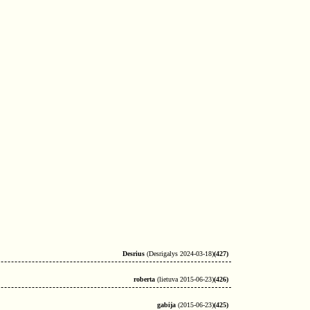
Desrius
(Desrigalys 2024-03-18)
(427)
roberta
(lietuva 2015-06-23)
(426)
gabija
(2015-06-23)
(425)