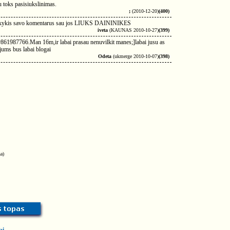
u toks pasisiukslinimas.
;
(2010-12-20)
(400)
 tai lakykis savo komentarus sau jos LIUKS DAININIKES
iveta
(KAUNAS 2010-10-27)
(399)
nr861987766.Man 16m,ir labai prasau nenuvilkit manes;]labai jusu as
 jums bus labai blogai
Odeta
(ukmerge 2010-10-07)
(398)
a)