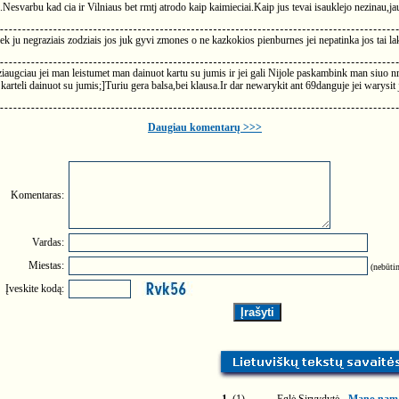
esvarbu kad cia ir Vilniaus bet rmtj atrodo kaip kaimieciai.Kaip jus tevai isauklejo nezinau,ja
inek ju negraziais zodziais jos juk gyvi zmones o ne kazkokios pienburnes jei nepatinka jos
ziaugciau jei man leistumet man dainuot kartu su jumis ir jei gali Nijole paskambink man siuo 
karteli dainuot su jumis;]Turiu gera balsa,bei klausa.Ir dar newarykit ant 69danguje jei warysit
Daugiau komentarų >>>
Komentaras:
Vardas:
Miestas:
(nebūtin
Įveskite kodą: