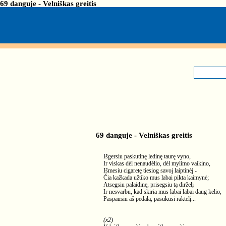
69 danguje - Velniškas greitis
69 danguje - Velniškas greitis
Išgersiu paskutinę ledinę taurę vyno,
Ir viskas dėl nenaudėlio, dėl mylimo vaikino,
Išmesiu cigaretę tiesiog savoj laiptinėj -
Čia kažkada užtiko mus labai pikta kaimynė;
Atsegsiu palaidinę, prisegsiu tą dirželį
Ir nesvarbu, kad skiria mus labai labai daug kelio,
Paspausiu aš pedalą, pasukusi raktelį...
(x2)