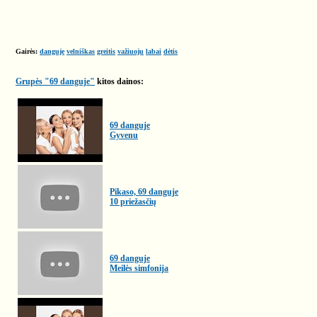
Gairės:
danguje
velniškas
greitis
važiuoju
labai
dėtis
Grupės "69 danguje"
kitos dainos:
69 danguje
Gyvenu
Pikaso, 69 danguje
10 priežasčių
69 danguje
Meilės simfonija