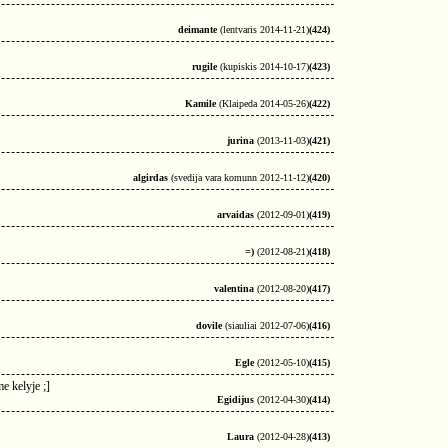
deimante
(lentvaris 2014-11-21)
(424)
rugile
(kupiskis 2014-10-17)
(423)
Kamile
(Klaipeda 2014-05-26)
(422)
jurina
(2013-11-03)
(421)
algirdas
(svedija vara komunn 2012-11-12)
(420)
arvaidas
(2012-09-01)
(419)
=)
(2012-08-21)
(418)
valentina
(2012-08-20)
(417)
dovile
(siauliai 2012-07-06)
(416)
Egle
(2012-05-10)
(415)
e kelyje ;]
Egidijus
(2012-04-30)
(414)
Laura
(2012-04-28)
(413)