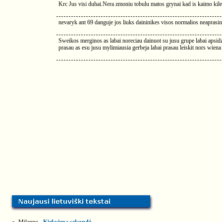
Krc Jus visi duhai.Nera zmoniu tobulu matos grynai kad is kaimo kile.N
nevaryk ant 69 danguje jos liuks daininikes visos normalios neapras
Sweikos merginos as labai noreciau dainuot su jusu grupe labai apsid
prasau as esu jusu mylimiausia gerbeja labai prasau leiskit nors wiena 