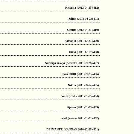
Kristina
(2012-04-25)
(412)
Milda
(2012-04-22)
(411)
Simute
(2012-04-21)
(410)
Samanta
(2011-12-31)
(409)
Inesa
(2011-12-19)
(408)
Solveiga sokeja
(Amerika 2011-09-28)
(407)
tikra :DDD
(2011-09-23)
(406)
Nikita
(2011-08-14)
(405)
Varlė
(Kūdra 2011-01-15)
(404)
fijonas
(2011-01-09)
(403)
aistė
(kaunas 2011-01-01)
(402)
DEIMANTE
(KAUNAS 2010-12-25)
(401)