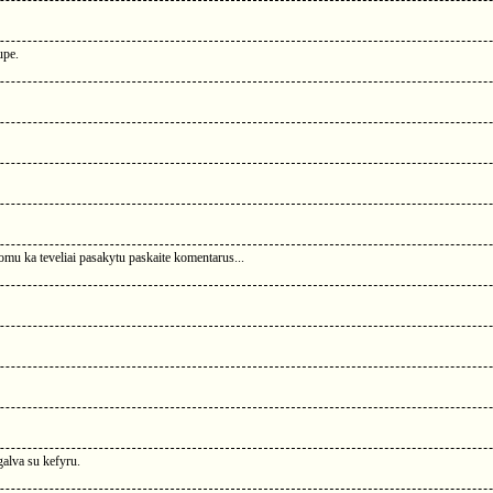
upe.
domu ka teveliai pasakytu paskaite komentarus...
alva su kefyru.