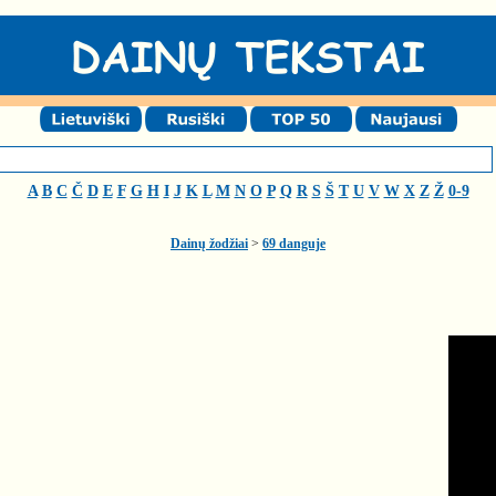
A
B
C
Č
D
E
F
G
H
I
J
K
L
M
N
O
P
Q
R
S
Š
T
U
V
W
X
Z
Ž
0-9
Dainų žodžiai
>
69 danguje