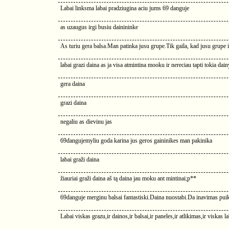
Labai linksma labai pradziugina aciu jums 69 danguje
as uzaugus irgi busiu dainininke
As turiu gera balsa.Man patinka jusu grupe.Tik gaila, kad jusu grupe is
labai grazi daina as ja visa atmintina mooku ir nereciau tapti tokia dai
gera daina
grazi daina
negaliu as dievinu jas
69dangujemyliu goda karina jus geros gaininikes man pakinika
labai graži daina
žiauriai graži daina aš tą daina jau moku ant mintinai;p**
69danguje merginu balsai fantastiski.Daina nuostabi.Da inavimas puik
Labai viskas grazu,ir dainos,ir balsai,ir paneles,ir atlikimas,ir viskas