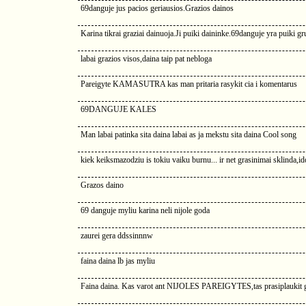
69danguje jus pacios geriausios.Grazios dainos
Karina tikrai graziai dainuoja.Ji puiki daininke.69danguje yra puiki gr
labai grazios visos,daina taip pat nebloga
Pareigyte KAMASUTRA kas man pritaria rasykit cia i komentarus
69DANGUJE KALES
Man labai patinka sita daina labai as ja mekstu sita daina Cool song
kiek keiksmazodziu is tokiu vaiku burnu... ir net grasinimai sklinda,i
Grazos daino
69 danguje myliu karina neli nijole goda
zaurei gera ddssinnnw
faina daina lb jas myliu
Faina daina. Kas varot ant NIJOLES PAREIGYTES,tas prasiplaukit g