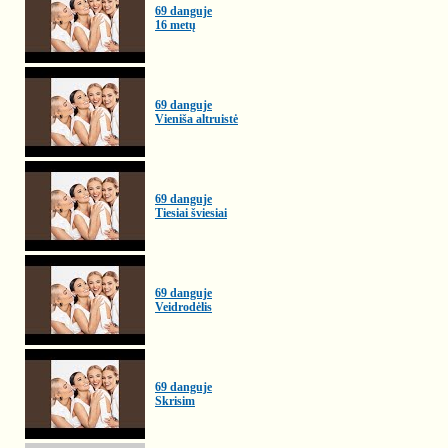
69 danguje
16 metų
69 danguje
Vieniša altruistė
69 danguje
Tiesiai šviesiai
69 danguje
Veidrodėlis
69 danguje
Skrisim