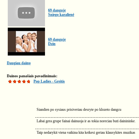
69 danguje
Sniego karalienė
69 danguje
Dzin
Daugiau dainų
Dainos panašiais pavadinimais:
Pop Ladies - Greitis
Siandien po sysiaus prisiveriau desryte po klozeto dangcu
Labai gera grupe fainai dainuoja ir as tokia noreciau buti dainininke.
Taip nedarykit viena vaikina kita keikesi geriau klausykites muzikas