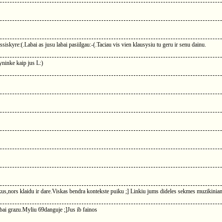
siskyre:(.Labai as jusu labai pasiilgau:-(.Taciau vis vien klausysiu tu geru ir senu dainu.
nyninke kaip jus L:)
us,nors klaidu ir dare.Viskas bendra kontekste puiku ;] Linkiu jums dideles sekmes muzikiniam
 labai grazu.Myliu 69danguje ;]Jus ib fainos