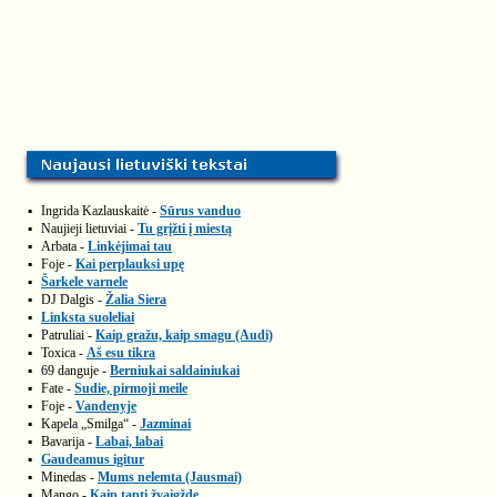
▪
Ingrida Kazlauskaitė -
Sūrus vanduo
▪
Naujieji lietuviai -
Tu grįžti į miestą
▪
Arbata -
Linkėjimai tau
▪
Foje -
Kai perplauksi upę
▪
Šarkele varnele
▪
DJ Dalgis -
Žalia Siera
▪
Linksta suoleliai
▪
Patruliai -
Kaip gražu, kaip smagu (Audi)
▪
Toxica -
Aš esu tikra
▪
69 danguje -
Berniukai saldainiukai
▪
Fate -
Sudie, pirmoji meile
▪
Foje -
Vandenyje
▪
Kapela „Smilga“ -
Jazminai
▪
Bavarija -
Labai, labai
▪
Gaudeamus igitur
▪
Minedas -
Mums nelemta (Jausmai)
▪
Mango -
Kaip tapti žvaigžde