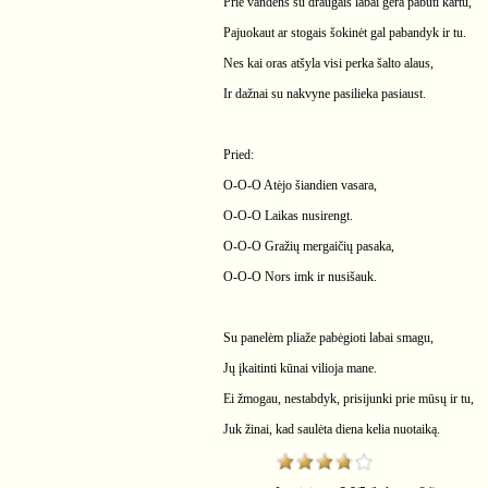
Prie vandens su draugais labai gera pabūti kartu,
Pajuokaut ar stogais šokinėt gal pabandyk ir tu.
Nes kai oras atšyla visi perka šalto alaus,
Ir dažnai su nakvyne pasilieka pasiaust.
Pried:
O-O-O Atėjo šiandien vasara,
O-O-O Laikas nusirengt.
O-O-O Gražių mergaičių pasaka,
O-O-O Nors imk ir nusišauk.
Su panelėm pliaže pabėgioti labai smagu,
Jų įkaitinti kūnai vilioja mane.
Ei žmogau, nestabdyk, prisijunki prie mūsų ir tu,
Juk žinai, kad saulėta diena kelia nuotaiką.