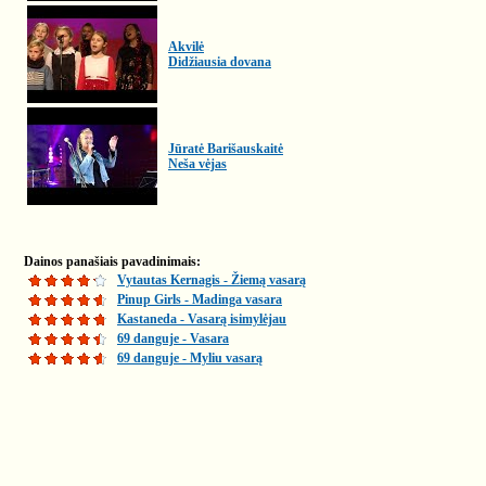
Akvilė
Didžiausia dovana
Jūratė Barišauskaitė
Neša vėjas
Dainos panašiais pavadinimais:
Vytautas Kernagis - Žiemą vasarą
Pinup Girls - Madinga vasara
Kastaneda - Vasarą isimylėjau
69 danguje - Vasara
69 danguje - Myliu vasarą