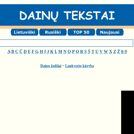
A
B
C
Č
D
E
F
G
H
I
J
K
L
M
N
O
P
Q
R
S
Š
T
U
V
W
X
Z
Ž
0-9
Dainų žodžiai
>
Lankytojų kūryba