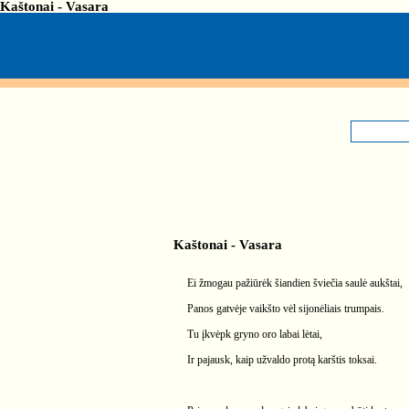
Kaštonai - Vasara
Kaštonai - Vasara
Ei žmogau pažiūrėk šiandien šviečia saulė aukštai,
Panos gatvėje vaikšto vėl sijonėliais trumpais.
Tu įkvėpk gryno oro labai lėtai,
Ir pajausk, kaip užvaldo protą karštis toksai.