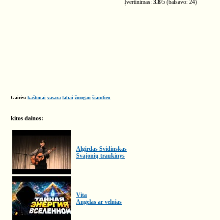
Įvertinimas:
3.8
/
5
(balsavo:
24
)
Gairės:
kaštonai
vasara
labai
žmogau
šiandien
kitos dainos:
Algirdas Svidinskas
Svajonių traukinys
Vita
Angelas ar velnias