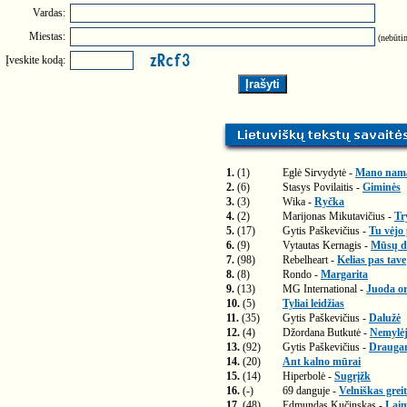
Vardas:
Miestas:
(nebūtin
Įveskite kodą:
1.
(1)
Eglė Sirvydytė -
Mano nam
2.
(6)
Stasys Povilaitis -
Giminės
3.
(3)
Wika -
Ryčka
4.
(2)
Marijonas Mikutavičius -
Tr
5.
(17)
Gytis Paškevičius -
Tu vėjo
6.
(9)
Vytautas Kernagis -
Mūsų di
7.
(98)
Rebelheart -
Kelias pas tave
8.
(8)
Rondo -
Margarita
9.
(13)
MG International -
Juoda or
10.
(5)
Tyliai leidžias
11.
(35)
Gytis Paškevičius -
Dalužė
12.
(4)
Džordana Butkutė -
Nemylėj
13.
(92)
Gytis Paškevičius -
Drauga
14.
(20)
Ant kalno mūrai
15.
(14)
Hiperbolė -
Sugrįžk
16.
(-)
69 danguje -
Velniškas greit
17.
(48)
Edmundas Kučinskas -
Laim