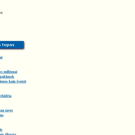
a)
ai
ys milijonai
 paklausk
enos kaip šventė
chidėja
au tavęs
ms
is
ės žiburys