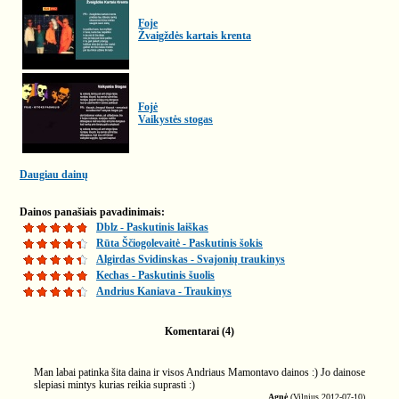
Foje
Žvaigždės kartais krenta
Fojė
Vaikystės stogas
Daugiau dainų
Dainos panašiais pavadinimais:
Dblz - Paskutinis laiškas
Rūta Ščiogolevaitė - Paskutinis šokis
Algirdas Svidinskas - Svajonių traukinys
Kechas - Paskutinis šuolis
Andrius Kaniava - Traukinys
Komentarai (4)
Man labai patinka šita daina ir visos Andriaus Mamontavo dainos :) Jo dainose
slepiasi mintys kurias reikia suprasti :)
Agnė
(Vilnius 2012-07-10)