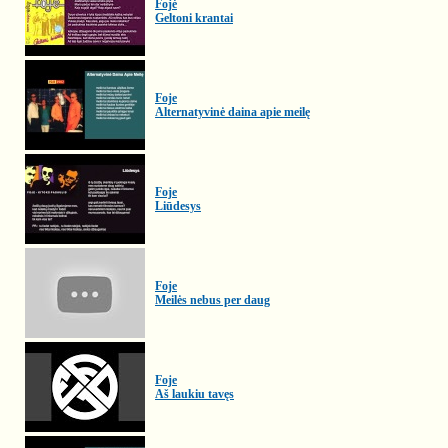
Fojė
Geltoni krantai
Foje
Alternatyvinė daina apie meilę
Foje
Liūdesys
Foje
Meilės nebus per daug
Foje
Aš laukiu tavęs