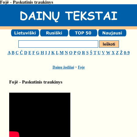
Fojė - Paskutinis traukinys
A
B
C
Č
D
E
F
G
H
I
J
K
L
M
N
O
P
Q
R
S
Š
T
U
V
W
X
Z
Ž
0-9
Dainų žodžiai
>
Foje
Fojė - Paskutinis traukinys