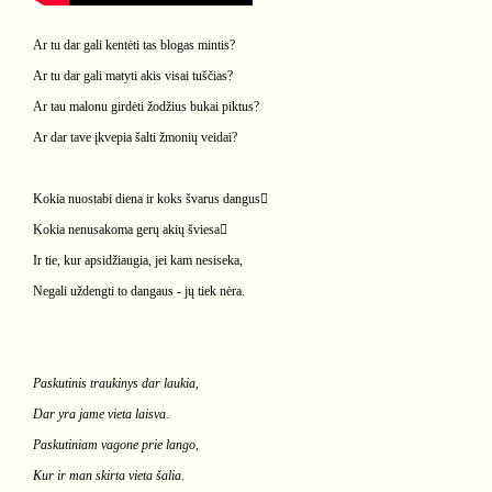
Ar tu dar gali kentėti tas blogas mintis?
Ar tu dar gali matyti akis visai tuščias?
Ar tau malonu girdėti žodžius bukai piktus?
Ar dar tave įkvepia šalti žmonių veidai?
Kokia nuostabi diena ir koks švarus dangus
Kokia nenusakoma gerų akių šviesa
Ir tie, kur apsidžiaugia, jei kam nesiseka,
Negali uždengti to dangaus - jų tiek nėra.
Paskutinis traukinys dar laukia,
Dar yra jame vieta laisva.
Paskutiniam vagone prie lango,
Kur ir man skirta vieta šalia.