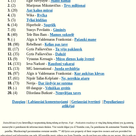
1.
(1)
Eglė Sirvydytė -
Mano namai
2.
(2)
Marijonas Mikutavičius -
Trys milijonai
3.
(20)
Ant kalno mūrai
4.
(3)
Wika -
Ryčka
5.
(5)
Tyliai leidžias
6.
(14)
Hiperbolė -
Sugrįžk
7.
(6)
Stasys Povilaitis -
Giminės
8.
(40)
Tele Bim Bam -
Mamos suknelė
9.
(-)
Algis ir Valdemaras Frankoniai -
Pašauki mane
10.
(98)
Rebelheart -
Kelias pas tave
11.
(17)
Gytis Paškevičius -
Tu vėjo paklausk
12.
(35)
Gytis Paškevičius -
Dalužė
13.
(9)
Vytautas Kernagis -
Mūsų dienos kaip šventė
14.
(131)
Ieva Narkutė -
Raudoni vakarai
15.
(13)
MG International -
Juoda orchidėja
16.
(97)
Algis ir Valdemaras Frankoniai -
Kur aukštas klevas
17.
(61)
Nijolė Tallat-Kelpšaitė -
Ne, nereikia ašarų
18.
(73)
Nerija -
Dar širdyje ne sutema
19.
(-)
69 danguje -
Velniškas greitis
20.
(4)
Džordana Butkutė -
Nemylėjau tavęs
Daugiau
|
Labiausiai komentuojami
|
Geriausiai įvertinti
|
Populiariausi
atlikėjai
DainuTekstai.lt
yra lietuviškų ir tarptautinių dainų tekstų archyvas.
Fojė - Paskutinis traukinys
ir visų kitų dainų tekstai yra jų autorių
nuosavybė ir pateikiami tik informaciniais tikslais. Visi vaizdo klipai yra iš Youtube.com, čia pateikiama tik automatinė Youtube klipų
paieška. Muzikos/mp3 parsisiuntimo svetainė nesiūlo. ** All lyrics are property of their respective owners and are provided for
educational and informative use only. All possible music videos are from Youtube, we do not host any video on our server, this is only an