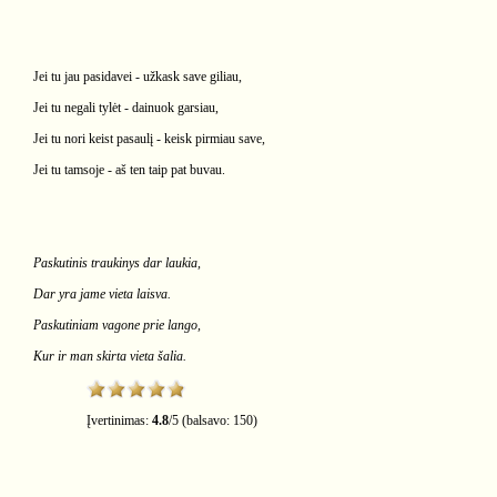
Jei tu jau pasidavei - užkask save giliau,
Jei tu negali tylėt - dainuok garsiau,
Jei tu nori keist pasaulį - keisk pirmiau save,
Jei tu tamsoje - aš ten taip pat buvau.
Paskutinis traukinys dar laukia,
Dar yra jame vieta laisva.
Paskutiniam vagone prie lango,
Kur ir man skirta vieta šalia.
Įvertinimas:
4.8
/
5
(balsavo:
150
)