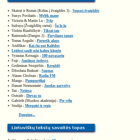
▪
Skaistė ir Romas (Kelias į žvaigždes 3) -
Supasi žvaigždės
▪
Stasys Povilaitis -
Mylėk mane
▪
Victoria & Martin Lu -
Tyla
▪
Indraya (Žvaigždžių vartai) -
Ša la la
▪
Violeta Riaubiškytė -
Tiktai tau
▪
Raimonda (Dangus 2) -
Paryžiaus tango
▪
Tomas Augulis -
Parnešk alaus
▪
Andžikas -
Kai čia pat Kalėdos
▪
Leidosi saulė užu kalnų klonėn
▪
Vytautas Kernagis -
100 pavasarių
▪
Foje -
Amžinas judesys
▪
Gediminas Storpirštis -
Kregždė
▪
Džordana Butkutė -
Sapnas
▪
Alanas Chošnau -
Radio FM
▪
Mango -
Pumpurėliai
▪
Danutė Neimontaitė -
Juodas garvežys
▪
Tau -
Netiesa
▪
Outside -
Dievas tu
▪
Gabrielė (Muzikos akademija) -
Per vėlu
▪
Studija -
Mergaitė ir regis
Daugiau...