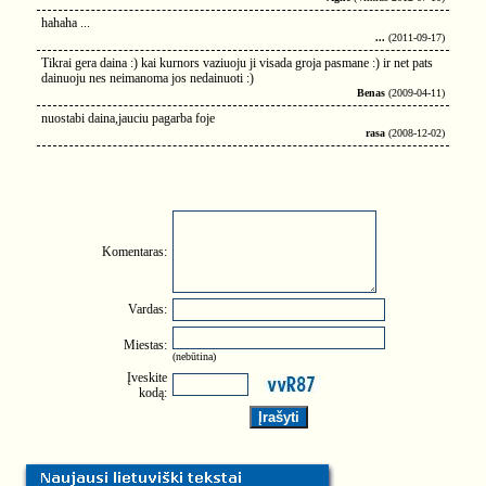
hahaha ...
...
(2011-09-17)
Tikrai gera daina :) kai kurnors vaziuoju ji visada groja pasmane :) ir net pats
dainuoju nes neimanoma jos nedainuoti :)
Benas
(2009-04-11)
nuostabi daina,jauciu pagarba foje
rasa
(2008-12-02)
Komentaras:
Vardas:
Miestas:
(nebūtina)
Įveskite
kodą: