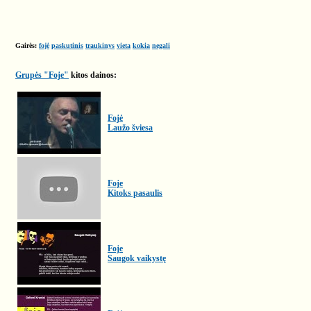
Gairės:
fojė
paskutinis
traukinys
vieta
kokia
negali
Grupės "Foje"
kitos dainos:
Fojė
Laužo šviesa
Foje
Kitoks pasaulis
Foje
Saugok vaikystę