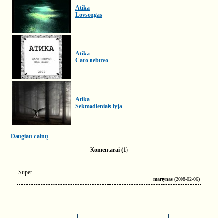
Atika
Lovsongas
Atika
Caro nebuvo
Atika
Sekmadieniais lyja
Daugiau dainų
Komentarai (1)
Super..
martynas
(2008-02-06)