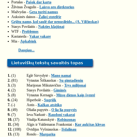
▪
Portalas -
Pašok dar kartą
▪
Žilvinas Žvagulis -
Laisvo oro direktorius
▪
Mažvydas -
Gera turėti namus
▪
Auksinės dainos -
Žalioj stotelėje
▪
Grįžtu namo, kol saulė dar nenusileido... (A. Vilčinskas)
▪
Stasys Povilaitis -
Nakties klajūnai
▪
WTF -
Problemos
▪
Kastaneda -
Vakar vakare
▪
Mia -
Apkabink
Daugiau...
1.
(1)
Eglė Sirvydytė -
Mano namai
2.
(81)
Vytautas Šiškauskas -
Su gimtadieniu
3.
(3)
Marijonas Mikutavičius -
Trys milijonai
4.
(2)
Stasys Povilaitis -
Giminės
5.
(8)
Vytautas Kernagis -
Mūsų dienos kaip šventė
6.
(24)
Hiperbolė -
Sugrįžk
7.
(-)
Antis -
Kažkas atsitiko
8.
(49)
Olialia pupytės -
O lia lia pupytės
9.
(7)
Ieva Narkutė -
Raudoni vakarai
10.
(37)
Vitalija Katunskytė -
Robinzonas
11.
(34)
Algis ir Valdemaras Frankoniai -
Kur aukštas klevas
12.
(108)
Ovidijus Vyšniauskas -
Išdalinau
13.
(13)
Rondo -
Margarita