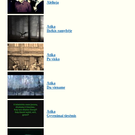
Aleliuja
Atika
Ilsėkis ramybėje
Atika
Po visko
Atika
Du viename
Atika
Gyvenimai tiesėmis