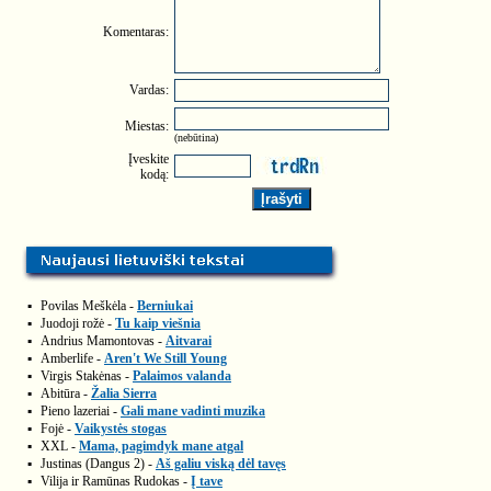
Komentaras:
Vardas:
Miestas:
(nebūtina)
Įveskite
kodą:
▪
Povilas Meškėla -
Berniukai
▪
Juodoji rožė -
Tu kaip viešnia
▪
Andrius Mamontovas -
Aitvarai
▪
Amberlife -
Aren't We Still Young
▪
Virgis Stakėnas -
Palaimos valanda
▪
Abitūra -
Žalia Sierra
▪
Pieno lazeriai -
Gali mane vadinti muzika
▪
Fojė -
Vaikystės stogas
▪
XXL -
Mama, pagimdyk mane atgal
▪
Justinas (Dangus 2) -
Aš galiu viską dėl tavęs
▪
Vilija ir Ramūnas Rudokas -
Į tave