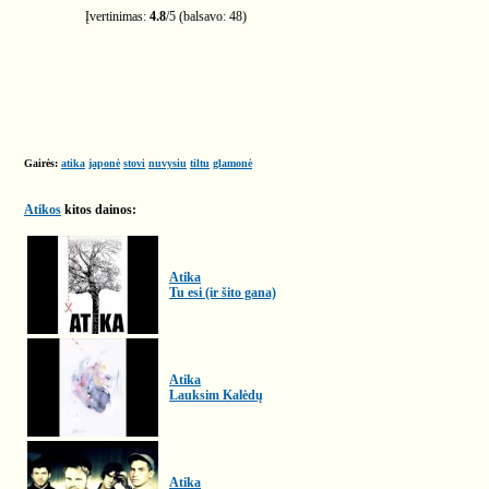
Įvertinimas:
4.8
/
5
(balsavo:
48
)
Gairės:
atika
japonė
stovi
nuvysiu
tiltu
glamonė
Atikos
kitos dainos:
Atika
Tu esi (ir šito gana)
Atika
Lauksim Kalėdų
Atika