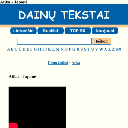
Atika - Japonė
A
B
C
Č
D
E
F
G
H
I
J
K
L
M
N
O
P
Q
R
S
Š
T
U
V
W
X
Z
Ž
0-9
Dainų žodžiai
>
Atika
Atika - Japonė