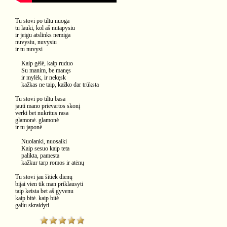
Tu stovi po tiltu nuoga
tu lauki, kol aš nutapysiu
ir jeigu atslinks nemiga
nuvysiu, nuvysiu
ir tu nuvysi
Kaip gėlė, kaip ruduo
Su manim, be manęs
ir mylėk, ir nekęsk
kažkas ne taip, kažko dar trūksta
Tu stovi po tiltu basa
jauti mano prievartos skonį
verki bet nukritus rasa
glamonė. glamonė
ir tu japonė
Nuolanki, nuosaiki
Kaip sesuo kaip teta
palikta, pamesta
kažkur tarp romos ir atėnų
Tu stovi jau šitiek dienų
bijai vien tik man priklausyti
taip keista bet aš gyvenu
kaip bitė. kaip bitė
galiu skraidyti