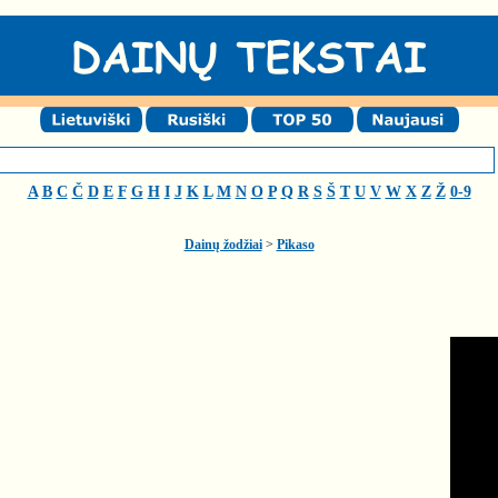
A
B
C
Č
D
E
F
G
H
I
J
K
L
M
N
O
P
Q
R
S
Š
T
U
V
W
X
Z
Ž
0-9
Dainų žodžiai
>
Pikaso