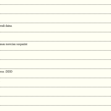
eali daina.
sau noreciau suspazint
 geros :DDD
s