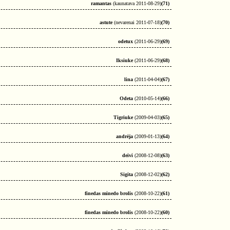
ramantas
(kaunatava 2011-08-29)
(71)
astute
(nevarenai 2011-07-18)
(70)
odetux
(2011-06-29)
(69)
Iksiuke
(2011-06-29)
(68)
lina
(2011-04-04)
(67)
Odeta
(2010-05-14)
(66)
Tigriuke
(2009-04-03)
(65)
andrėja
(2009-01-13)
(64)
deivi
(2008-12-08)
(63)
Sigita
(2008-12-02)
(62)
finedas minedo brolis
(2008-10-22)
(61)
finedas minedo brolis
(2008-10-22)
(60)