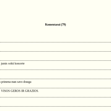
Komentarai (79)
u jumis sokti koncerte
man primena man savo drauga
 VISOS GEROS IR GRAZIOS.