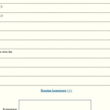
-)
;-)
 eisiu dar.
Daugiau komentarų >>>
Komentaras: