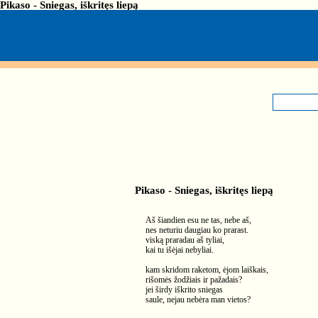
Pikaso - Sniegas, iškritęs liepą
Pikaso - Sniegas, iškritęs liepą
Aš šiandien esu ne tas, nebe aš,
nes neturiu daugiau ko prarast.
viską praradau aš tyliai,
kai tu išėjai nebyliai.
kam skridom raketom, ėjom laiškais,
rišomės žodžiais ir pažadais?
jei širdy iškrito sniegas
saule, nejau nebėra man vietos?