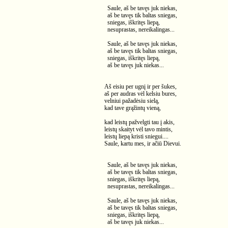
Saule, aš be tavęs juk niekas,
aš be tavęs tik baltas sniegas,
sniegas, iškritęs liepą,
nesuprastas, nereikalingas...
Saule, aš be tavęs juk niekas,
aš be tavęs tik baltas sniegas,
sniegas, iškritęs liepą,
aš be tavęs juk niekas...
Aš eisiu per ugnį ir per šukes,
aš per audras vėl kelsiu bures,
velniui pažadėsiu sielą,
kad tave grąžintų vieną,
kad leistų pažvelgti tau į akis,
leistų skaityt vėl tavo mintis,
leistų liepą kristi sniegui....
Saule, kartu mes, ir ačiū Dievui.
Saule, aš be tavęs juk niekas,
aš be tavęs tik baltas sniegas,
sniegas, iškritęs liepą,
nesuprastas, nereikalingas...
Saule, aš be tavęs juk niekas,
aš be tavęs tik baltas sniegas,
sniegas, iškritęs liepą,
aš be tavęs juk niekas...