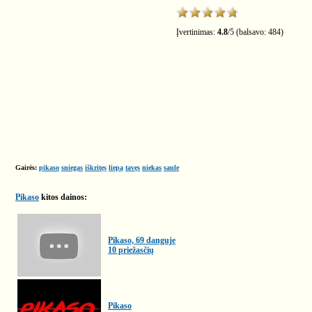
Įvertinimas:
4.8
/
5
(balsavo:
484
)
Gairės:
pikaso
sniegas
iškritęs
liepą
tavęs
niekas
saule
Pikaso
kitos dainos:
Pikaso, 69 danguje
10 priežasčių
Pikaso