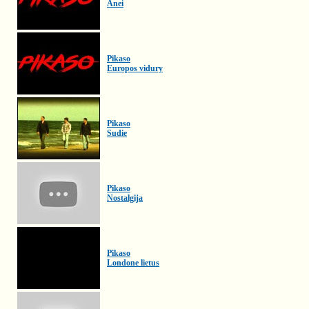
Anei
Pikaso
Europos vidury
Pikaso
Sudie
Pikaso
Nostalgija
Pikaso
Londone lietus