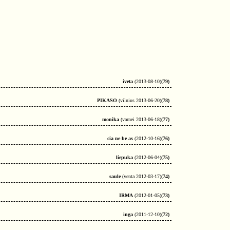
iveta
(2013-08-10)
(79)
PIKASO
(vilnius 2013-06-20)
(78)
monika
(varnei 2013-06-18)
(77)
cia ne be as
(2012-10-16)
(76)
liepuka
(2012-06-04)
(75)
saule
(venta 2012-03-17)
(74)
IRMA
(2012-01-05)
(73)
inga
(2011-12-10)
(72)