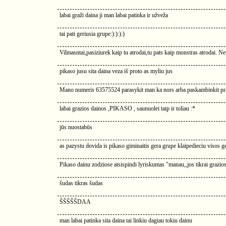
labai graži daina ji man labai patinka ir užveža
tai pati geriusia grupe:):):):)
Vilmasntai,pasiziurek kaip tu atrodai,tu pats kaip monstras atrodai. Ner
pikaso jusu sita daina veza iš proto as myliu jus
Mano numeris 63575524 parasykit man ka nors arba paskambinkit pra
labai grazios dainos ,PIKASO , saunuolei taip ir toliau :*
jūs nuostabūs
as pazystu dovida is pikaso giminaitis gera grupe klaipedieciu visos
Pikaso dainu zodziose atsispindi lyriskumas "manau,,jos tikrai grazio
šudas tikras šudas
ŠŠŠŠŠDAA
man labai patinka sita daina tai linkiu dagiau tokiu dainu