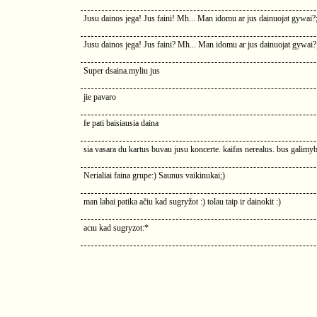
Jusu dainos jega! Jus faini! Mh... Man idomu ar jus dainuojat gywai?;
Jusu dainos jega! Jus faini? Mh... Man idomu ar jus dainuojat gywai?
Super dsaina.myliu jus
jie pavaro
fe pati baisiausia daina
sia vasara du kartus buvau jusu koncerte. kaifas nerealus. bus galimybe
Nerialiai faina grupe:) Saunus vaikinukai;)
man labai patika ačiu kad sugryžot :) tolau taip ir dainokit :)
acıu kad sugryzot:*