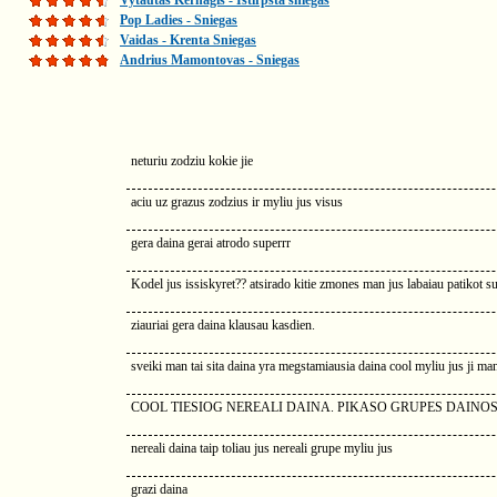
Vytautas Kernagis - Ištirpsta sniegas
Pop Ladies - Sniegas
Vaidas - Krenta Sniegas
Andrius Mamontovas - Sniegas
neturiu zodziu kokie jie
aciu uz grazus zodzius ir myliu jus visus
gera daina gerai atrodo superrr
Kodel jus issiskyret?? atsirado kitie zmones man jus labaiau patikot s
ziauriai gera daina klausau kasdien.
sveiki man tai sita daina yra megstamiausia daina cool myliu jus ji 
COOL TIESIOG NEREALI DAINA. PIKASO GRUPES DAINOS
nereali daina taip toliau jus nereali grupe myliu jus
grazi daina