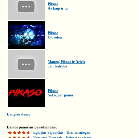
Pikaso
Aš kaip ir tu
Pikaso
O brolau
Mango, Pikaso ir Deivis
Jau Kalėdos
Pikaso
Sako, per jauna
Daugiau dainų
Dainos panašiais pavadinimais:
Egidijus Sipavičius - Krenta sniegas