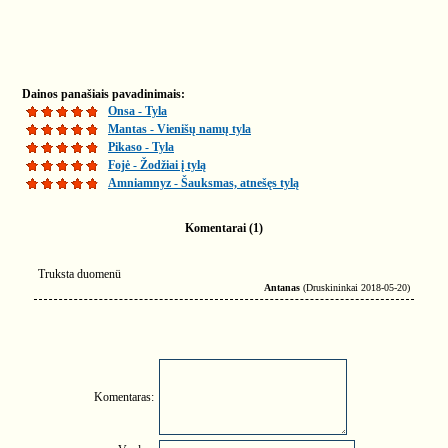
Dainos panašiais pavadinimais:
Onsa - Tyla
Mantas - Vienišų namų tyla
Pikaso - Tyla
Fojė - Žodžiai į tylą
Amniamnyz - Šauksmas, atnešęs tylą
Komentarai (1)
Truksta duomenü
Antanas
(Druskininkai 2018-05-20)
Komentaras: