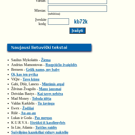
Vardas:
Miestas:
(nebūtina)
Įveskite
kodą:
▪
Saulius Mykolaitis -
Žiema
▪
Andrius Mamontovas -
Rugpjūčio žvaigždės
▪
Berneen -
Grįžk namo, my baby
▪
Oi, kas ten pyška
▪
ViQte -
Tavo kūnu
▪
Gabi, Dblz, Lanexs -
Mintimis atgal
▪
Žilvinas Žvagulis -
Mano jausmai
▪
Deividas Bastys -
Kai tavęs nebėra
▪
Mad Money -
Tobula idėja
▪
Valdas Karklelis -
Tu žavinga
▪
Ewex -
Žodžiai
▪
Rūlė -
Au-au-au
▪
Lukas ir Goda -
Pas mergas
▪
K.U.R.V.A -
Ištrūkti iš kasdienybės
▪
In Lite, Atlanta -
Tuščios raidės
▪
Sušvilpino kazokėliai vidury naktelių