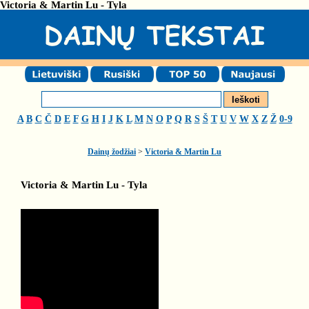
Victoria & Martin Lu - Tyla
A
B
C
Č
D
E
F
G
H
I
J
K
L
M
N
O
P
Q
R
S
Š
T
U
V
W
X
Z
Ž
0-9
Dainų žodžiai
>
Victoria & Martin Lu
Victoria & Martin Lu - Tyla