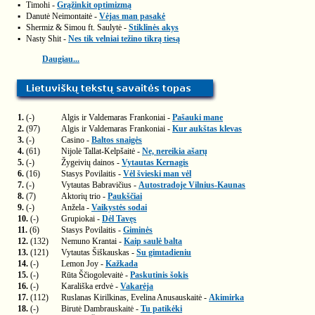
▪
Timohi -
Grąžinkit optimizmą
▪
Danutė Neimontaitė -
Vėjas man pasakė
▪
Shermiz & Simou ft. Saulytė -
Stiklinės akys
▪
Nasty Shit -
Nes tik velniai težino tikrą tiesą
Daugiau...
1.
(-)
Algis ir Valdemaras Frankoniai -
Pašauki mane
2.
(97)
Algis ir Valdemaras Frankoniai -
Kur aukštas klevas
3.
(-)
Casino -
Baltos snaigės
4.
(61)
Nijolė Tallat-Kelpšaitė -
Ne, nereikia ašarų
5.
(-)
Žygeivių dainos -
Vytautas Kernagis
6.
(16)
Stasys Povilaitis -
Vėl švieski man vėl
7.
(-)
Vytautas Babravičius -
Autostradoje Vilnius-Kaunas
8.
(7)
Aktorių trio -
Paukščiai
9.
(-)
Anžela -
Vaikystės sodai
10.
(-)
Grupiokai -
Dėl Tavęs
11.
(6)
Stasys Povilaitis -
Giminės
12.
(132)
Nemuno Krantai -
Kaip saulė balta
13.
(121)
Vytautas Šiškauskas -
Su gimtadieniu
14.
(-)
Lemon Joy -
Kažkada
15.
(-)
Rūta Ščiogolevaitė -
Paskutinis šokis
16.
(-)
Karališka erdvė -
Vakarėja
17.
(112)
Ruslanas Kirilkinas, Evelina Anusauskaitė -
Akimirka
18.
(-)
Birutė Dambrauskaitė -
Tu patikėki