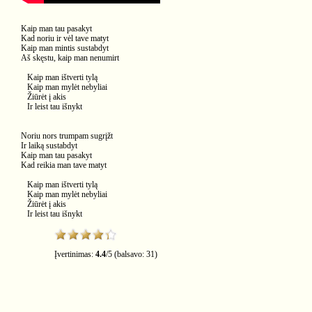
Kaip man tau pasakyt
Kad noriu ir vėl tave matyt
Kaip man mintis sustabdyt
Aš skęstu, kaip man nenumirt
Kaip man ištverti tylą
Kaip man mylėt nebyliai
Žiūrėt į akis
Ir leist tau išnykt
Noriu nors trumpam sugrįžt
Ir laiką sustabdyt
Kaip man tau pasakyt
Kad reikia man tave matyt
Kaip man ištverti tylą
Kaip man mylėt nebyliai
Žiūrėt į akis
Ir leist tau išnykt
Įvertinimas:
4.4
/
5
(balsavo:
31
)