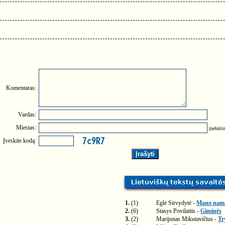
Komentaras:
Vardas:
Miestas:
(nebūtin
Įveskite kodą:
1.
(1)
Eglė Sirvydytė -
Mano nam
2.
(6)
Stasys Povilaitis -
Giminės
3.
(2)
Marijonas Mikutavičius -
Tr