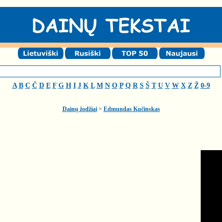
A
B
C
Č
D
E
F
G
H
I
J
K
L
M
N
O
P
Q
R
S
Š
T
U
V
W
X
Z
Ž
0-9
Dainų žodžiai
>
Edmundas Kučinskas