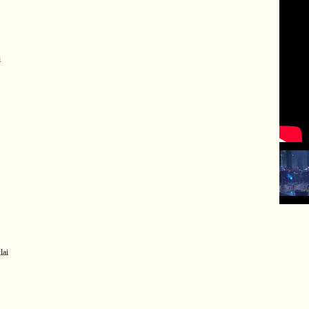
i
lai