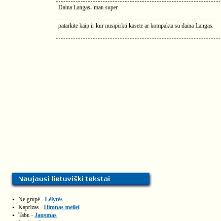
Daina Langas- man super
patarkite kaip ir kur nusipirkti kasete ar kompakta su daina Langas.
▪
Ne grupė -
Lėlytės
▪
Kaprizas -
Himnas meilei
▪
Tabu -
Jausmas