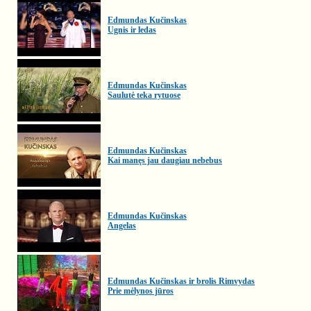
Edmundas Kučinskas
Ugnis ir ledas
Edmundas Kučinskas
Saulutė teka rytuose
Edmundas Kučinskas
Kai manęs jau daugiau nebebus
Edmundas Kučinskas
Angelas
Edmundas Kučinskas ir brolis Rimvydas
Prie mėlynos jūros