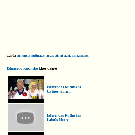
Gairės:
edmundas
kučinskas
langas
stiklai
skiria
langą
manęs
Edmundo Kučinsko
kitos dainos:
Edmundas Kučinskas
Už tuos, kurie...
Edmundas Kučinskas
Laimės žiburys