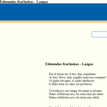
Edmundas Kučinskas - Langas
Edmundas Kučinskas - Langas
Kai aš išeisiu ten, iš kur, deja, negrįžtama
Ar leisi, Dieve, man, sugrįžt į žemę nors trumpam?
Aš grįšiu būt ugnis, iš saules atkeliavusi
Ir šildyt žemę vis stipri, bet pavėlavusi
Tu žvelgi pro savo langą, bet manęs tu nematai
Dabar sušildyčiau tave, bet skiria mus jau stiklai
Dabar sušildyčiau tave, bet skiria mus stiklai