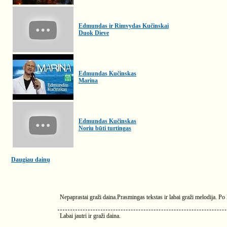
Edmundas ir Rimvydas Kučinskai
Duok Dieve
Edmundas Kučinskas
Marina
Edmundas Kučinskas
Noriu būti turtingas
Daugiau dainų
Nepaprastai graži daina.Prasmingas tekstas ir labai graži melodija. Po
Labai jautri ir graži daina.