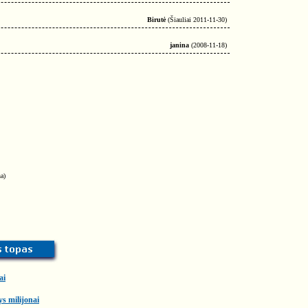
Birutė
(Šiauliai 2011-11-30)
janina
(2008-11-18)
a)
ai
ys milijonai