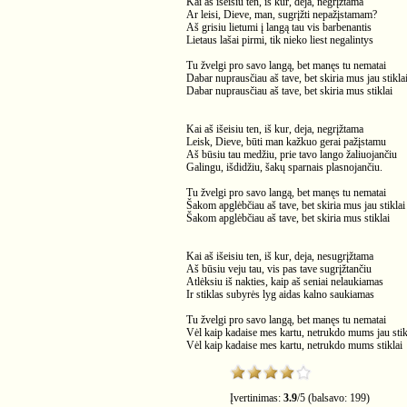
Kai aš išeisiu ten, iš kur, deja, negrįžtama
Ar leisi, Dieve, man, sugrįžti nepažįstamam?
Aš grisiu lietumi į langą tau vis barbenantis
Lietaus lašai pirmi, tik nieko liest negalintys
Tu žvelgi pro savo langą, bet manęs tu nematai
Dabar nuprausčiau aš tave, bet skiria mus jau stikla
Dabar nuprausčiau aš tave, bet skiria mus stiklai
Kai aš išeisiu ten, iš kur, deja, negrįžtama
Leisk, Dieve, būti man kažkuo gerai pažįstamu
Aš būsiu tau medžiu, prie tavo lango žaliuojančiu
Galingu, išdidžiu, šakų sparnais plasnojančiu.
Tu žvelgi pro savo langą, bet manęs tu nematai
Šakom apglėbčiau aš tave, bet skiria mus jau stiklai
Šakom apglėbčiau aš tave, bet skiria mus stiklai
Kai aš išeisiu ten, iš kur, deja, nesugrįžtama
Aš būsiu veju tau, vis pas tave sugrįžtančiu
Atlėksiu iš nakties, kaip aš seniai nelaukiamas
Ir stiklas subyrės lyg aidas kalno saukiamas
Tu žvelgi pro savo langą, bet manęs tu nematai
Vėl kaip kadaise mes kartu, netrukdo mums jau stik
Vėl kaip kadaise mes kartu, netrukdo mums stiklai
Įvertinimas:
3.9
/
5
(balsavo:
199
)