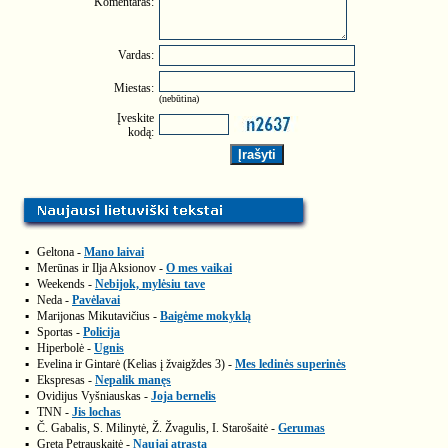
Komentaras:
Vardas:
Miestas:
(nebūtina)
Įveskite
kodą:
▪
Geltona -
Mano laivai
▪
Merūnas ir Ilja Aksionov -
O mes vaikai
▪
Weekends -
Nebijok, mylėsiu tave
▪
Neda -
Pavėlavai
▪
Marijonas Mikutavičius -
Baigėme mokyklą
▪
Sportas -
Policija
▪
Hiperbolė -
Ugnis
▪
Evelina ir Gintarė (Kelias į žvaigždes 3) -
Mes ledinės superinės
▪
Ekspresas -
Nepalik manęs
▪
Ovidijus Vyšniauskas -
Joja bernelis
▪
TNN -
Jis lochas
▪
Č. Gabalis, S. Milinytė, Ž. Žvagulis, I. Starošaitė -
Gerumas
▪
Greta Petrauskaitė -
Naujai atrasta