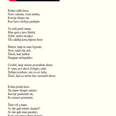
Kokia saldi kava,
Nors cukraus visai nedėta,
Kavoje ištirpo tai,
Kas buvo širdyje paslėpta
Tu sėdi prieš mane,
Man gera į tave žiūrėti,
Tylėti, nieko nesakyt
Tik saldžią kavą lūpom liesti
Matyti, kaip tu man šypsais,
Nors saulė dar toli,
Žinoti, kad laiškai
Daugiau nebepaklys
Girdėti, kaip mieste prasideda diena
Ir rytas pro duris žvelgia į akis,
Nebijot prabust, nes tu esi šalia,
Žinot, kad su tavim bus nuostabi diena
Kokia juoda kava
Tai mano blogos mintys
Kavoje paskendo tai,
Ko nenori prisiminti
Žiūri vėl į mane
Ar dar gali mintis skaityti?
Ar dar gali man pasakyt,
Kaip gera buvo lietui lyjant?