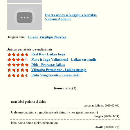
Ilja Aksionov ir Virgilijus Noreikia
Vilniaus Andante
Daugiau dainų:
Lukas
,
Virgilijus Noreika
Dainos panašiais pavadinimais:
Real Rio - Laikas bėga
Mino ir Inga Valinskienė - Laikas tart sudie
Dblz - Prarastas laikas
Viktorija Perminaitė - Laikas sustoja
Rūta Ščiogolevaitė - Laikas išeiti
Komentarai (3)
man labai patinka si daina
antanas
(vilnius 2010-02-04)
Galetum daugiau su guoda sukurti dainu:-) nes gerai pawarot:-)
Jurgita
(2008-11-24)
labai faina daina nieko nezinau jau
dovile
(2008-08-27)