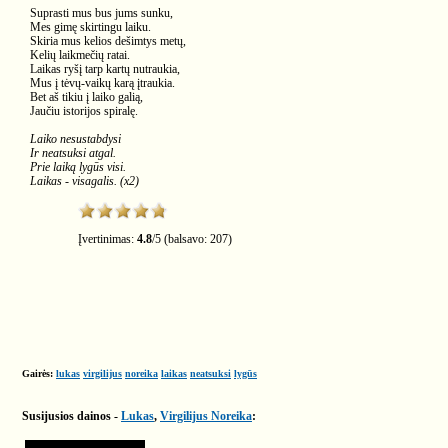
Suprasti mus bus jums sunku,
Mes gimę skirtingu laiku.
Skiria mus kelios dešimtys metų,
Kelių laikmečių ratai.
Laikas ryšį tarp kartų nutraukia,
Mus į tėvų-vaikų karą įtraukia.
Bet aš tikiu į laiko galią,
Jaučiu istorijos spiralę.
Laiko nesustabdysi
Ir neatsuksi atgal.
Prie laiką lygūs visi.
Laikas - visagalis. (x2)
Įvertinimas:
4.8
/
5
(balsavo:
207
)
Gairės:
lukas
virgilijus
noreika
laikas
neatsuksi
lygūs
Susijusios dainos -
Lukas
,
Virgilijus Noreika
: