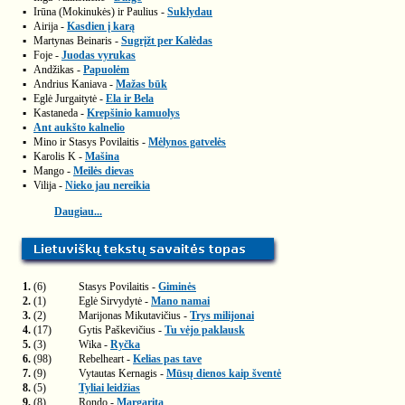
▪
Irūna (Mokinukės) ir Paulius -
Suklydau
▪
Airija -
Kasdien į karą
▪
Martynas Beinaris -
Sugrįžt per Kalėdas
▪
Foje -
Juodas vyrukas
▪
Andžikas -
Papuolėm
▪
Andrius Kaniava -
Mažas būk
▪
Eglė Jurgaitytė -
Ela ir Bela
▪
Kastaneda -
Krepšinio kamuolys
▪
Ant aukšto kalnelio
▪
Mino ir Stasys Povilaitis -
Mėlynos gatvelės
▪
Karolis K -
Mašina
▪
Mango -
Meilės dievas
▪
Vilija -
Nieko jau nereikia
Daugiau...
1.
(6)
Stasys Povilaitis -
Giminės
2.
(1)
Eglė Sirvydytė -
Mano namai
3.
(2)
Marijonas Mikutavičius -
Trys milijonai
4.
(17)
Gytis Paškevičius -
Tu vėjo paklausk
5.
(3)
Wika -
Ryčka
6.
(98)
Rebelheart -
Kelias pas tave
7.
(9)
Vytautas Kernagis -
Mūsų dienos kaip šventė
8.
(5)
Tyliai leidžias
9.
(8)
Rondo -
Margarita