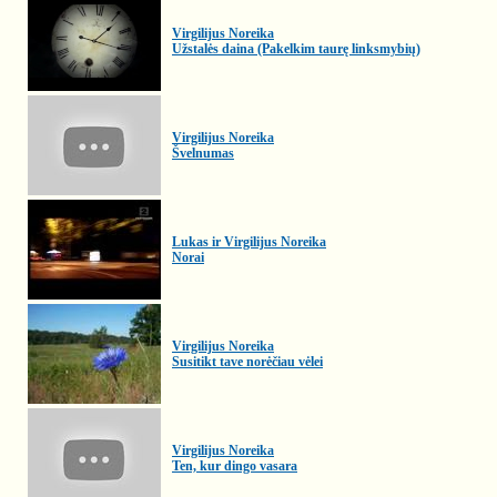
Virgilijus Noreika
Užstalės daina (Pakelkim taurę linksmybių)
Virgilijus Noreika
Švelnumas
Lukas ir Virgilijus Noreika
Norai
Virgilijus Noreika
Susitikt tave norėčiau vėlei
Virgilijus Noreika
Ten, kur dingo vasara