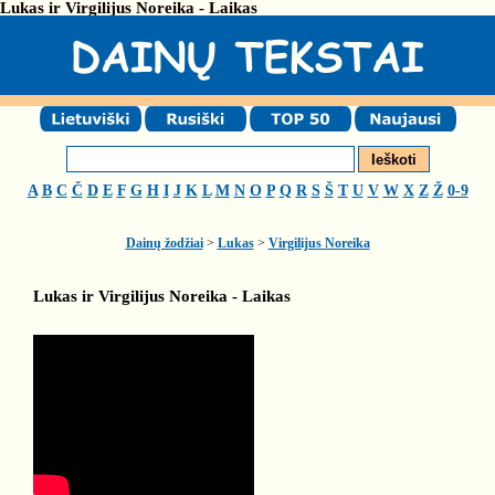
Lukas ir Virgilijus Noreika - Laikas
A
B
C
Č
D
E
F
G
H
I
J
K
L
M
N
O
P
Q
R
S
Š
T
U
V
W
X
Z
Ž
0-9
Dainų žodžiai
>
Lukas
>
Virgilijus Noreika
Lukas ir Virgilijus Noreika - Laikas