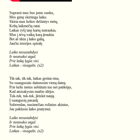
Suprasti mus bus jums sunku,
Mes gimę skirtingu laiku.
Skiria mus kelios dešimtys metų,
Kelių laikmečių ratai.
Laikas ryšį tarp kartų nutraukia,
Mus į tėvų-vaikų karą įtraukia.
Bet aš tikiu į laiko galią,
Jaučiu istorijos spiralę.
Laiko nesustabdysi
Ir neatsuksi atgal.
Prie laiką lygūs visi.
Laikas - visagalis. (x2)
Tik-tak, tik-tak, laikas greitai eina,
Su suaugusiais dainuosim vieną dainą.
Prie kelis metus nebūtum tuo net patikėjęs,
Kad atsisakysim maišto idėjos.
Tuk-tuk, tuk-tuk, įleiskit naują
Į suaugusių pasaulį.
Subrendau, nusimečiau rožinius akinius,
Jau paklusiu laiko įstatymui.
Laiko nesustabdysi
Ir neatsuksi atgal.
Prie laiką lygūs visi.
Laikas - visagalis. (x2)