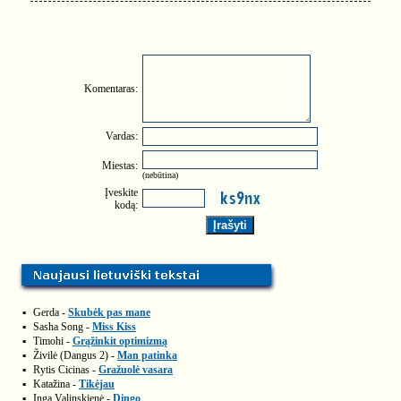
Komentaras:
Vardas:
Miestas:
(nebūtina)
Įveskite
kodą:
▪
Gerda -
Skubėk pas mane
▪
Sasha Song -
Miss Kiss
▪
Timohi -
Grąžinkit optimizmą
▪
Živilė (Dangus 2) -
Man patinka
▪
Rytis Cicinas -
Gražuolė vasara
▪
Katažina -
Tikėjau
▪
Inga Valinskienė -
Dingo